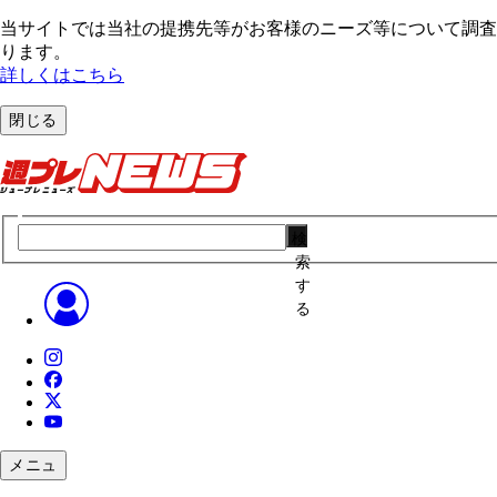
当サイトでは当社の提携先等がお客様のニーズ等について調査・
ります。
詳しくはこちら
閉じる
検
索
す
る
メニュ