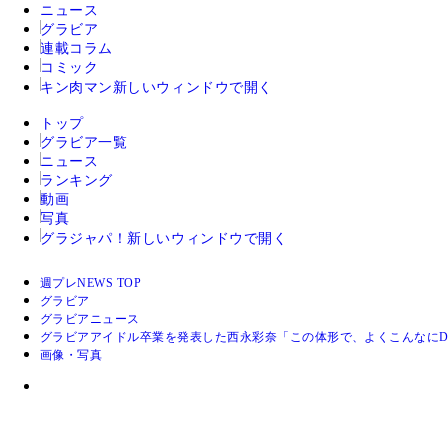
ニュース
グラビア
連載コラム
コミック
キン肉マン
新しいウィンドウで開く
トップ
グラビア一覧
ニュース
ランキング
動画
写真
グラジャパ！
新しいウィンドウで開く
週プレNEWS TOP
グラビア
グラビアニュース
グラビアアイドル卒業を発表した西永彩奈「この体形で、よくこんなにD
画像・写真