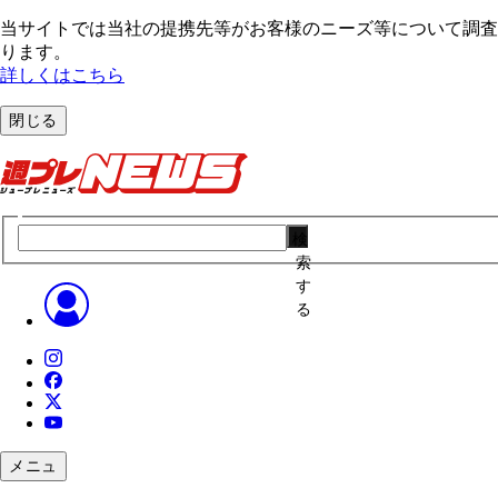
当サイトでは当社の提携先等がお客様のニーズ等について調査・
ります。
詳しくはこちら
閉じる
検
索
す
る
メニュ