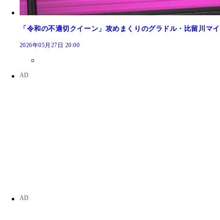
「令和の不適切クイーン」攻めまくりのグラドル・比留川マイ
2026年05月27日 20:00
美波那緒
美波那緒
美波那緒