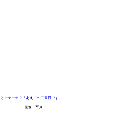
っとモテモテ？「あえての二番目です」
画像・写真