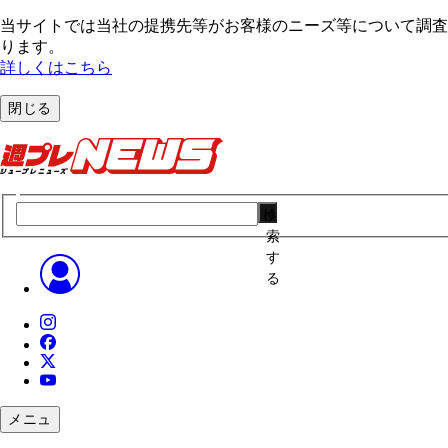
当サイトでは当社の提携先等がお客様のニーズ等について調査・
ります。
詳しくはこちら
閉じる
検
索
す
る
メニュ