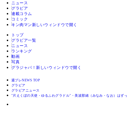
ニュース
グラビア
連載コラム
コミック
キン肉マン
新しいウィンドウで開く
トップ
グラビア一覧
ニュース
ランキング
動画
写真
グラジャパ！
新しいウィンドウで開く
週プレNEWS TOP
グラビア
グラビアニュース
"片えくぼの天使・ゆるふわグラドル"・美波那緒（みなみ・なお）はず