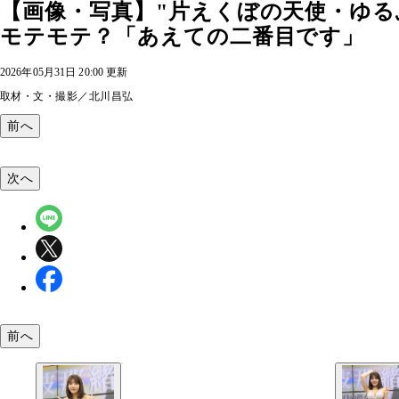
【画像・写真】"片えくぼの天使・ゆ
モテモテ？「あえての二番目です」
2026年05月31日 20:00 更新
取材・文・撮影／北川昌弘
前へ
次へ
前へ