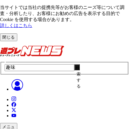
当サイトでは当社の提携先等がお客様のニーズ等について調
査・分析したり、お客様にお勧めの広告を表⽰する⽬的で
Cookie を使⽤する場合があります。
詳しくはこちら
閉じる
検
索
す
る
メニュ