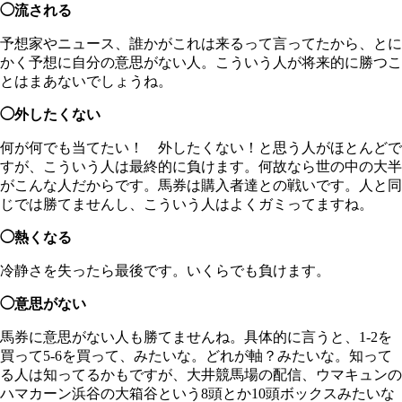
◯流される
予想家やニュース、誰かがこれは来るって言ってたから、とに
かく予想に自分の意思がない人。こういう人が将来的に勝つこ
とはまあないでしょうね。
◯外したくない
何が何でも当てたい！ 外したくない！と思う人がほとんどで
すが、こういう人は最終的に負けます。何故なら世の中の大半
がこんな人だからです。馬券は購入者達との戦いです。人と同
じでは勝てませんし、こういう人はよくガミってますね。
◯熱くなる
冷静さを失ったら最後です。いくらでも負けます。
◯意思がない
馬券に意思がない人も勝てませんね。具体的に言うと、1-2を
買って5-6を買って、みたいな。どれが軸？みたいな。知って
る人は知ってるかもですが、大井競馬場の配信、ウマキュンの
ハマカーン浜谷の大箱谷という8頭とか10頭ボックスみたいな