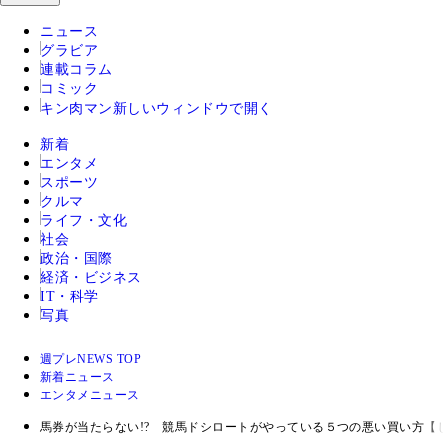
ニュース
グラビア
連載コラム
コミック
キン肉マン
新しいウィンドウで開く
新着
エンタメ
スポーツ
クルマ
ライフ・文化
社会
政治・国際
経済・ビジネス
IT・科学
写真
週プレNEWS TOP
新着ニュース
エンタメニュース
馬券が当たらない!? 競馬ドシロートがやっている５つの悪い買い方【じ