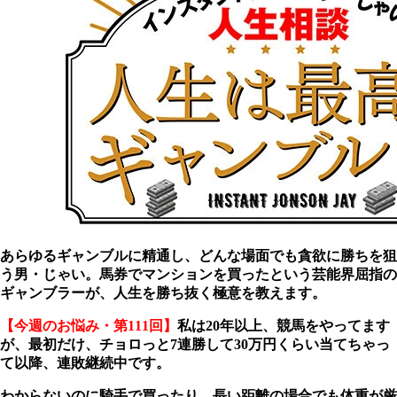
あらゆるギャンブルに精通し、どんな場面でも貪欲に勝ちを狙
う男・じゃい。馬券でマンションを買ったという芸能界屈指の
ギャンブラーが、人生を勝ち抜く極意を教えます。
【今週のお悩み・第111回】
私は20年以上、競馬をやってます
が、最初だけ、チョロっと7連勝して30万円くらい当てちゃっ
て以降、連敗継続中です。
わからないのに騎手で買ったり、長い距離の場合でも体重が厳