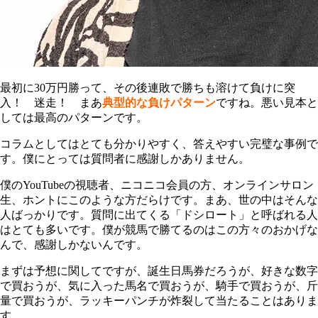
最初に30万円勝って、その後連敗で勝ちも溶けて負けに突
入！ 迷走！ まあ
典型的な負けパターン
ですね。悪い見本と
しては最高のパターンです。
コラムとしてはとても分かりやすく、答えやすい完璧な事例で
す。僕にとっては質問者に感謝しかありません。
僕のYouTubeの視聴者、ニコニコ会員の方、オンラインサロン
生、ホントにこのような方だらけです。まあ、世の中はそんな
人ばっかりです。質問に出てくる「ドシロート」と呼ばれる人
はとても多いです。僕が競馬で勝てるのはこの方々のおかげな
んで、感謝しかないんです。
まずは予想に関してですが、誕生日馬券だろうが、好きな数字
で買おうが、気に入った馬名で買おうが、騎手で買おうが、斤
量で買おうが、ラッキーパンチが炸裂して当たることはありま
す。