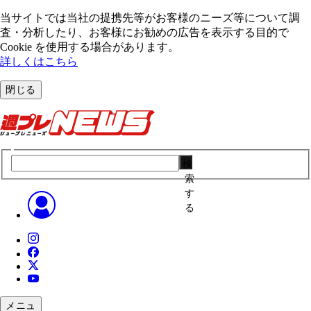
当サイトでは当社の提携先等がお客様のニーズ等について調
査・分析したり、お客様にお勧めの広告を表⽰する⽬的で
Cookie を使⽤する場合があります。
詳しくはこちら
閉じる
検
索
す
る
メニュ