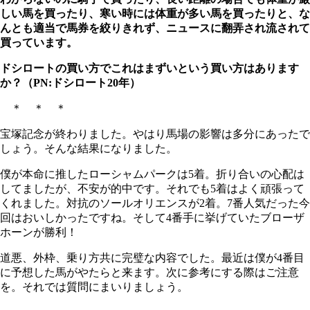
しい馬を買ったり、寒い時には体重が多い馬を買ったりと、な
んとも適当で馬券を絞りきれず、ニュースに翻弄され流されて
買っています。
ドシロートの買い方でこれはまずいという買い方はあります
か？（PN:ドシロート20年）
＊ ＊ ＊
宝塚記念が終わりました。やはり馬場の影響は多分にあったで
しょう。そんな結果になりました。
僕が本命に推したローシャムパークは5着。折り合いの心配は
してましたが、不安が的中です。それでも5着はよく頑張って
くれました。対抗のソールオリエンスが2着。7番人気だった今
回はおいしかったですね。そして4番手に挙げていたブローザ
ホーンが勝利！
道悪、外枠、乗り方共に完璧な内容でした。最近は僕が4番目
に予想した馬がやたらと来ます。次に参考にする際はご注意
を。それでは質問にまいりましょう。