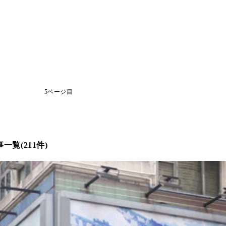
5ページ目
覧(211件)