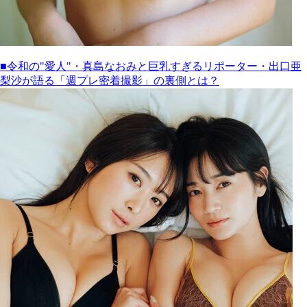
■令和の"愛人"・真島なおみと巨乳すぎるリポーター・出口亜
梨沙が語る「週プレ密着撮影」の裏側とは？