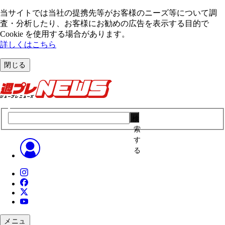
当サイトでは当社の提携先等がお客様のニーズ等について調
査・分析したり、お客様にお勧めの広告を表⽰する⽬的で
Cookie を使⽤する場合があります。
詳しくはこちら
閉じる
検
索
す
る
メニュ