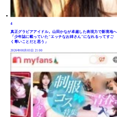
4
真正グラビアアイドル。山田かなが卓越した表現力で新境地へ
「少年誌に載っていた"エッチなお姉さん"になれるってすご
く尊いことだと思う」
2026年08月03日 21:00