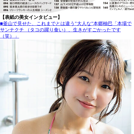
【表紙の美女インタビュー】
■釜山で見せた、これまでとは違う"大人な"本郷柚巴「本場で
サンナクチ （タコの躍り食い）、生きがすごかったです
（笑）」