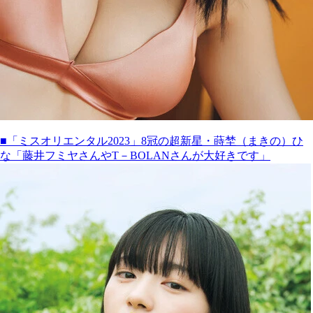
■「ミスオリエンタル2023」8冠の超新星・蒔埜（まきの）ひ
な「藤井フミヤさんやT－BOLANさんが大好きです」