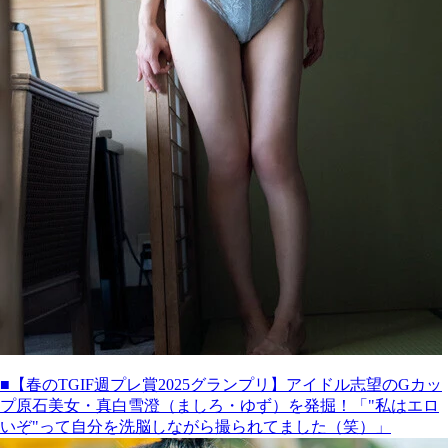
■【春のTGIF週プレ賞2025グランプリ】アイドル志望のGカッ
プ原石美女・真白雪澄（ましろ・ゆず）を発掘！「"私はエロ
いぞ"って自分を洗脳しながら撮られてました（笑）」