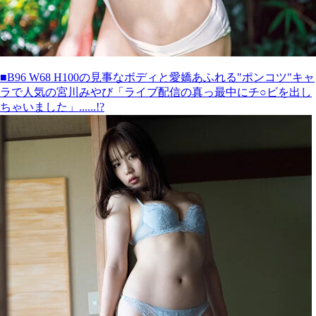
■B96 W68 H100の見事なボディと愛嬌あふれる"ポンコツ"キャ
ラで人気の宮川みやび「ライブ配信の真っ最中にチ○ビを出し
ちゃいました」......!?