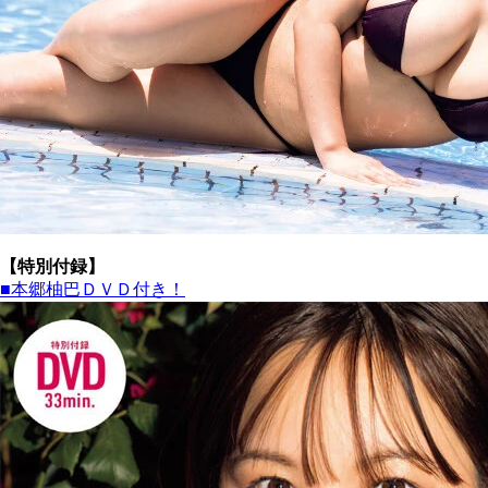
【特別付録】
■本郷柚巴ＤＶＤ付き！