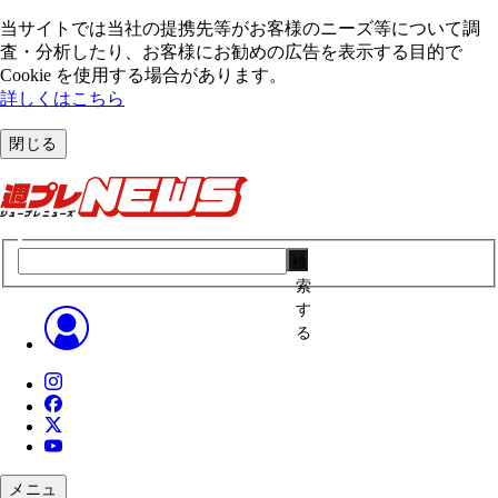
当サイトでは当社の提携先等がお客様のニーズ等について調
査・分析したり、お客様にお勧めの広告を表⽰する⽬的で
Cookie を使⽤する場合があります。
詳しくはこちら
閉じる
検
索
す
る
メニュ