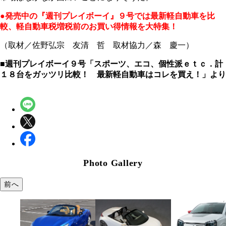
●発売中の『週刊プレイボーイ』９号では最新軽自動車を比
較、軽自動車税増税前のお買い得情報を大特集！
（取材／佐野弘宗 友清 哲 取材協力／森 慶一）
■週刊プレイボーイ９号「スポーツ、エコ、個性派ｅｔｃ．計
１８台をガッツリ比較！ 最新軽自動車はコレを買え！」より
Photo Gallery
前へ