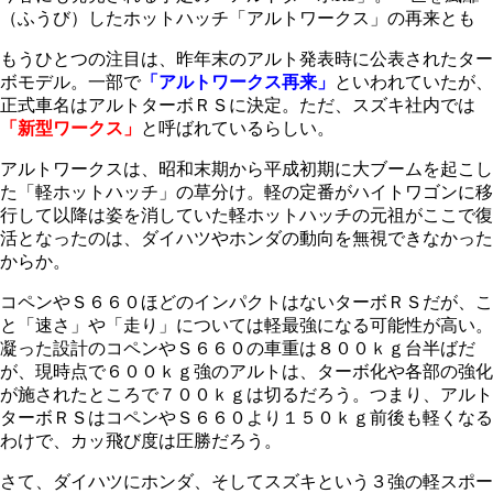
（ふうび）したホットハッチ「アルトワークス」の再来とも
もうひとつの注目は、昨年末のアルト発表時に公表されたター
ボモデル。一部で
「アルトワークス再来」
といわれていたが、
正式車名はアルトターボＲＳに決定。ただ、スズキ社内では
「新型ワークス」
と呼ばれているらしい。
アルトワークスは、昭和末期から平成初期に大ブームを起こし
た「軽ホットハッチ」の草分け。軽の定番がハイトワゴンに移
行して以降は姿を消していた軽ホットハッチの元祖がここで復
活となったのは、ダイハツやホンダの動向を無視できなかった
からか。
コペンやＳ６６０ほどのインパクトはないターボＲＳだが、こ
と「速さ」や「走り」については軽最強になる可能性が高い。
凝った設計のコペンやＳ６６０の車重は８００ｋｇ台半ばだ
が、現時点で６００ｋｇ強のアルトは、ターボ化や各部の強化
が施されたところで７００ｋｇは切るだろう。つまり、アルト
ターボＲＳはコペンやＳ６６０より１５０ｋｇ前後も軽くなる
わけで、カッ飛び度は圧勝だろう。
さて、ダイハツにホンダ、そしてスズキという３強の軽スポー