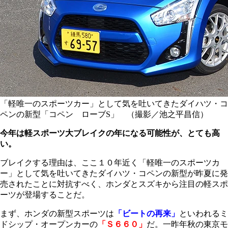
「軽唯一のスポーツカー」として気を吐いてきたダイハツ・コ
ペンの新型「コペン ローブS」 （撮影／池之平昌信）
今年は軽スポーツ大ブレイクの年になる可能性が、とても高
い。
ブレイクする理由は、ここ１０年近く「軽唯一のスポーツカ
ー」として気を吐いてきたダイハツ・コペンの新型が昨夏に発
売されたことに対抗すべく、ホンダとスズキから注目の軽スポ
ーツが登場することだ。
まず、ホンダの新型スポーツは
「ビートの再来」
といわれるミ
ドシップ・オープンカーの
「Ｓ６６０」
だ。一昨年秋の東京モ