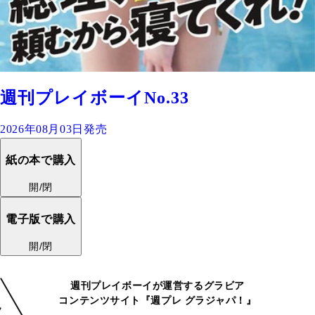
週刊プレイボーイNo.33
2026年08月03日発売
紙の本で購入
開/閉
電子版で購入
開/閉
週刊プレイボーイが運営するグラビア
コンテンツサイト『週プレ グラジャパ！』