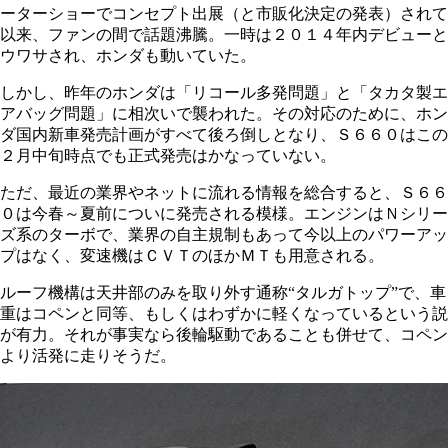
ーターショーでコンセプト出展（と市販化決定の発表）されて
以来、ファンの間で話題沸騰。一時は２０１４年内デビューと
ウワサされ、ホンダも動いていた。
しかし、昨年のホンダは「リコール多発問題」と「タカタ製エ
アバッグ問題」に相次いで襲われた。その対応のために、ホン
ダ国内新車発売計画がすべて後ろ倒しとなり、Ｓ６６０はこの
２月中旬時点でも正式発売はかなっていない。
ただ、最近の業界やネットに流れる情報を総合すると、Ｓ６６
０は今春～夏前についに発売される模様。エンジンはＮシリー
ズ系のターボで、業界の自主規制もあって今以上のパワーアッ
プはなく、変速機はＣＶＴのほかＭＴも用意される。
ルーフ機構は天井部のみを取り外す通称“タルガトップ”で、車
重はコペンと同等、もしくはわずかに軽くなっているという説
が有力。それが事実なら後輪駆動であることも併せて、コペン
より活発に走りそうだ。