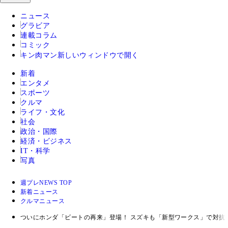
ニュース
グラビア
連載コラム
コミック
キン肉マン
新しいウィンドウで開く
新着
エンタメ
スポーツ
クルマ
ライフ・文化
社会
政治・国際
経済・ビジネス
IT・科学
写真
週プレNEWS TOP
新着ニュース
クルマニュース
ついにホンダ「ビートの再来」登場！ スズキも「新型ワークス」で対抗