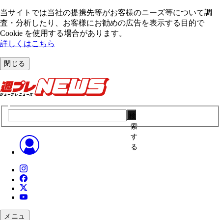
当サイトでは当社の提携先等がお客様のニーズ等について調
査・分析したり、お客様にお勧めの広告を表⽰する⽬的で
Cookie を使⽤する場合があります。
詳しくはこちら
閉じる
検
索
す
る
メニュ