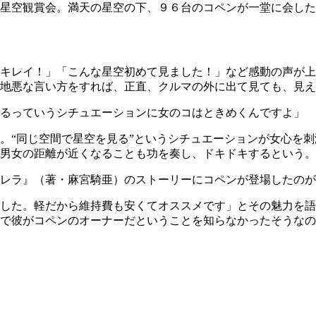
星空観賞会。満天の星空の下、９６台のコペンが一堂に会した
キレイ！」「こんな星空初めて見ました！」など感動の声が上
地悪な言い方をすれば、正直、クルマの外に出て見ても、見え
いるっていうシチュエーションに女のコはときめくんですよ」
。“同じ空間で星空を見る”というシチュエーションが女心を
男女の距離が近くなることも功を奏し、ドキドキするという。
レラ』（著・麻宮騎亜）のストーリーにコペンが登場したのが
した。軽だから維持費も安くてオススメです」とその魅力を語
で彼がコペンのオーナーだということを知らなかったそうなの