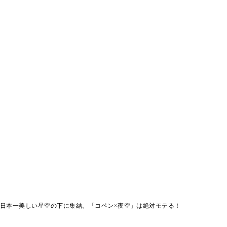
日本一美しい星空の下に集結。「コペン×夜空」は絶対モテる！