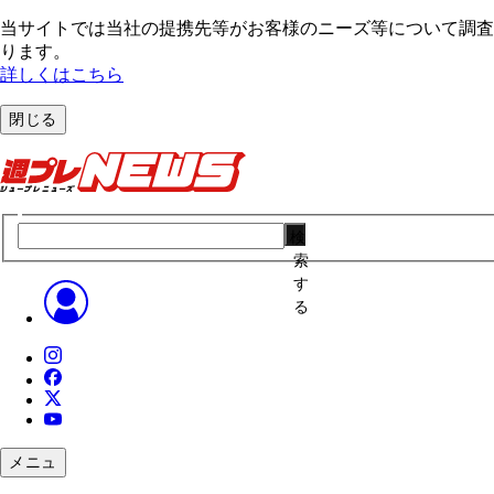
当サイトでは当社の提携先等がお客様のニーズ等について調査・
ります。
詳しくはこちら
閉じる
検
索
す
る
メニュ