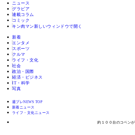
ニュース
グラビア
連載コラム
コミック
キン肉マン
新しいウィンドウで開く
新着
エンタメ
スポーツ
クルマ
ライフ・文化
社会
政治・国際
経済・ビジネス
IT・科学
写真
週プレNEWS TOP
新着ニュース
ライフ・文化ニュース
約１００台のコペンが