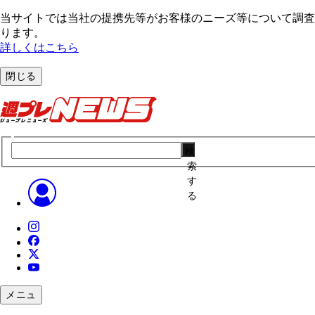
当サイトでは当社の提携先等がお客様のニーズ等について調査・
ります。
詳しくはこちら
閉じる
検
索
す
る
メニュ