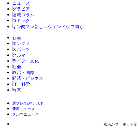
ニュース
グラビア
連載コラム
コミック
キン肉マン
新しいウィンドウで開く
新着
エンタメ
スポーツ
クルマ
ライフ・文化
社会
政治・国際
経済・ビジネス
IT・科学
写真
週プレNEWS TOP
新着ニュース
クルマニュース
素人がサーキット初