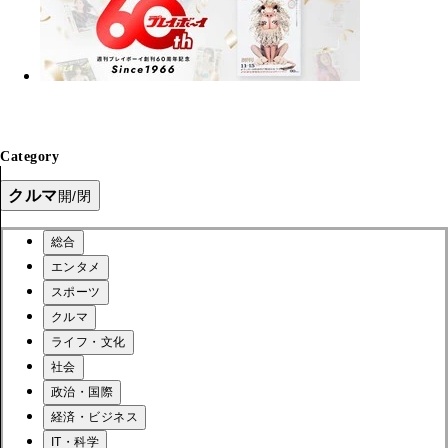
Category
クルマ
開/閉
総合
エンタメ
スポーツ
クルマ
ライフ・文化
社会
政治・国際
経済・ビジネス
IT・科学