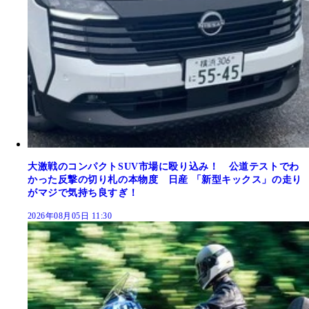
大激戦のコンパクトSUV市場に殴り込み！ 公道テストでわ
かった反撃の切り札の本物度 日産 「新型キックス」の走り
がマジで気持ち良すぎ！
2026年08月05日 11:30