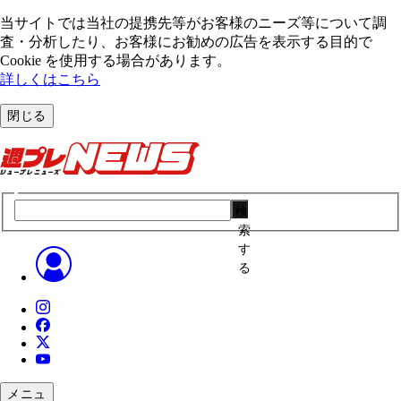
当サイトでは当社の提携先等がお客様のニーズ等について調
査・分析したり、お客様にお勧めの広告を表⽰する⽬的で
Cookie を使⽤する場合があります。
詳しくはこちら
閉じる
検
索
す
る
メニュ