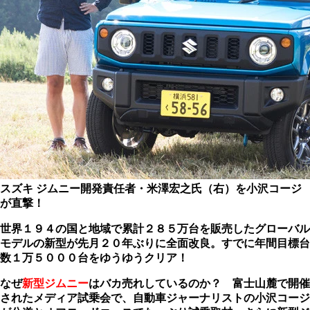
スズキ ジムニー開発責任者・米澤宏之氏（右）を小沢コージ
が直撃！
世界１９４の国と地域で累計２８５万台を販売したグローバル
モデルの新型が先月２０年ぶりに全面改良。すでに年間目標台
数１万５０００台をゆうゆうクリア！
なぜ
新型ジムニー
はバカ売れしているのか？ 富士山麓で開催
されたメディア試乗会で、自動車ジャーナリストの小沢コージ