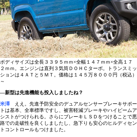
ボディサイズは全長３３９５ｍｍ×全幅１４７ｍｍ×全高１７
２ｍｍ。エンジンは直列３気筒ＤＯＨＣターボ。トランスミッ
ションは４ＡＴと５ＭＴ。価格は１４５万８０００円（税込）
～
―新型は先進機能も投入しましたね？
米澤
ええ。先進予防安全のデュアルセンサーブレーキサポー
トは基本、全車標準ですし、被害軽減ブレーキやハイビームア
シストがつけられる。さらにブレーキＬＳＤをつけることで悪
路での走破性を良くしましたし、急下りも安心のヒルディセン
トコントロールもつけました。