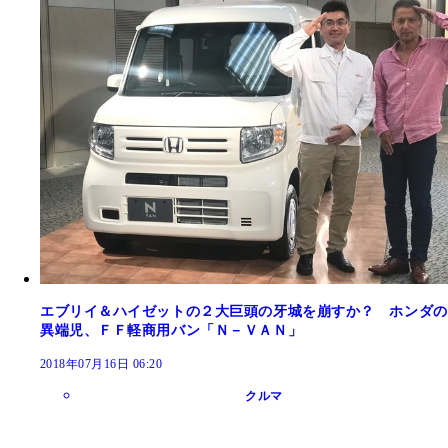
エブリイ＆ハイゼットの２大巨頭の牙城を崩すか？ ホンダの
異端児、ＦＦ軽商用バン「Ｎ－ＶＡＮ」
2018年07月16日 06:20
クルマ