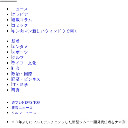
ニュース
グラビア
連載コラム
コミック
キン肉マン
新しいウィンドウで開く
新着
エンタメ
スポーツ
クルマ
ライフ・文化
社会
政治・国際
経済・ビジネス
IT・科学
写真
週プレNEWS TOP
新着ニュース
クルマニュース
２０年ぶりにフルモデルチェンジした新型ジムニー開発責任者をナマ直