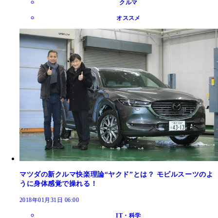
クルマ
オススメ
マツダの新クルマ快楽理論“ヤクド”とは？ モビルスーツのよ
うに身体感覚で操れる！
2018年01月31日 06:00
IT・科学