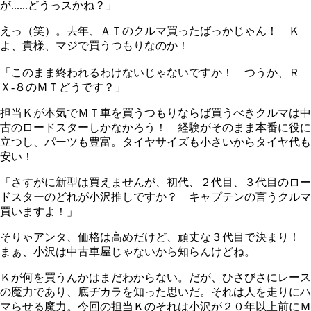
が......どうっスかね？」
えっ（笑）。去年、ＡＴのクルマ買ったばっかじゃん！ Ｋ
よ、貴様、マジで買うつもりなのか！
「このまま終われるわけないじゃないですか！ つうか、Ｒ
Ｘ‐８のＭＴどうです？」
担当Ｋが本気でＭＴ車を買うつもりならば買うべきクルマは中
古のロードスターしかなかろう！ 経験がそのまま本番に役に
立つし、パーツも豊富。タイヤサイズも小さいからタイヤ代も
安い！
「さすがに新型は買えませんが、初代、２代目、３代目のロー
ドスターのどれが小沢推しですか？ キャプテンの言うクルマ
買いますよ！」
そりゃアンタ、価格は高めだけど、頑丈な３代目で決まり！
まぁ、小沢は中古車屋じゃないから知らんけどね。
Ｋが何を買うんかはまだわからない。だが、ひさびさにレース
の魔力であり、底ヂカラを知った思いだ。それは人を走りにハ
マらせる魔力。今回の担当Ｋのそれは小沢が２０年以上前にＭ