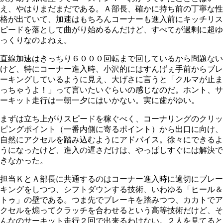
え、やはりまだまだである。Ａ部長、確かに持ち前の丁寧な性
格が出ていて、加速はもちろんコーナーも進入前にキッチリス
ピードを落として曲がり始めるんだけど、すべてが過剰に超ゆ
っくりなのよねぇ。
直線加速はきっちり６０００回転まで回しているから問題ない
けど、特にコーナー進入時、小沢的にはすんげぇ手前からブレ
ーキングしているように見え、大げさに言うと「クルマが止ま
っちゃうよ！」って言いたいぐらいの感じなのだ。ホント、サ
ーキット走行は一朝一夕にはいかない。実に歯がゆい。
まずは立ち上がりスピードを稼ぐべく、コーナリングのクリッ
ピングポイント（一番内側に寄るポイント）から出口に向け、
自然にアクセルを踏み込むようにアドバイス。徐々にできるよ
うになったけど、進入の遅さだけは、やっぱしすぐには解決で
きなかった。
担当ＫとＡ部長に共通するのはコーナー進入時に適切にブレー
キングをしつつ、シフトダウンする技術、いわゆる「ヒール＆
トゥ」の壁である。つま先でブレーキを踏みつつ、カカトでア
クセルを煽ってクラッチを合わせるという高等技術だけど、そ
んなのサーキット走行２回で出来るわけない。２人を見てると