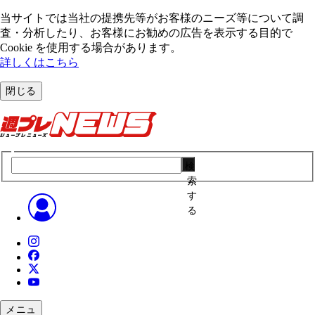
当サイトでは当社の提携先等がお客様のニーズ等について調
査・分析したり、お客様にお勧めの広告を表⽰する⽬的で
Cookie を使⽤する場合があります。
詳しくはこちら
閉じる
検
索
す
る
メニュ