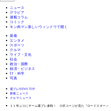
ニュース
グラビア
連載コラム
コミック
キン肉マン
新しいウィンドウで開く
新着
エンタメ
スポーツ
クルマ
ライフ・文化
社会
政治・国際
経済・ビジネス
IT・科学
写真
週プレNEWS TOP
新着ニュース
クルマニュース
１１年ぶりにチーム週プレ参戦！ 小沢コージが見た『ロードスターメ