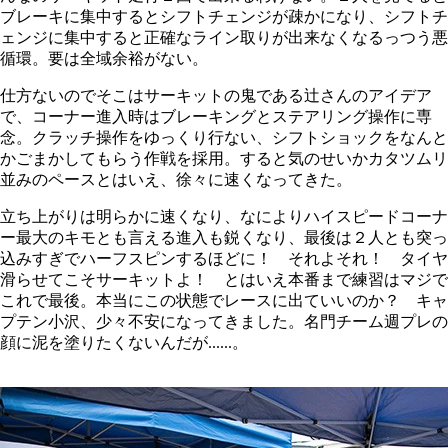
ブレーキに集中するとシフトチェンジが疎かになり、シフトチ
ェンジに集中すると正確なライン取りが出来なくなるっつう悪
循環。要は全域余裕がない。
仕方ないのでそこはサーキットの鬼である辻さんのアイデア
で、コーナー進入時はブレーキングとステアリング操作に専
念。クラッチ操作をゆっくり行ない、シフトショックをなんと
かごまかしてもらう作戦を採用。すると気のせいかカタツムリ
並みのペースとはいえ、徐々に速くなってきた。
立ち上がりは明らかに速くなり、なによりハイスピードコーナ
ー最大のキモとも言える進入も鋭くなり、最後は２人とも突っ
込みすぎでハーフスピンするほどに！ それよそれ！ タイヤ
滑らせてこそサーキットよ！ とはいえ本番まで練習はマジで
これで最後。本当にこの状態でレースに出ていいのか？ キャ
プテン小沢、少々不安になってきました。名門チーム週プレの
顔に泥を塗りたくないんだが......。