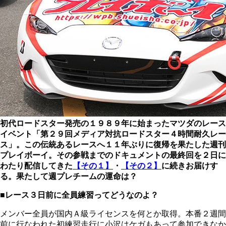
初代ロードスター発売の１９８９年に始まったマツダのレース
イベント「第２９回メディア対抗ロードスター４時間耐久レー
ス」。この伝統あるレースへ１１年ぶりに復帰を果たした週刊
プレイボーイ。その参戦までのドキュメントの最終回を２日に
わたり配信してきた
【その１】
・
【その２】
に続きお届けす
る。果たして週プレチームの運命は？
■レース３日前に全員練習ってどうなのよ？
メンバー全員が国内Ａ級ライセンスを何とか取得。本番２週間
前に行なわれた初練習走行に小沢はケガもあって参加できなか