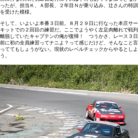
ったが、担当Ｋ、Ａ部長、２年目Ｎが乗り込み、辻さんの特訓
を受けた模様。
そして、いよいよ本番３日前。８月２９日に行なった本庄サー
キットでの２回目の練習だ。ここでようやく左足肉離れで戦列
離脱していたキャプテンの俺が復帰！ つうかさ、レース３日
前に初の全員練習ってナニよ？って感じだけど、そんなこと言
っててもしょうがない。現状のレベルチェックからやるとしよ
う。