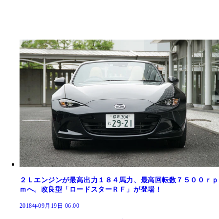
２Ｌエンジンが最高出力１８４馬力、最高回転数７５００ｒｐ
ｍへ。改良型「ロードスターＲＦ」が登場！
2018年09月19日 06:00