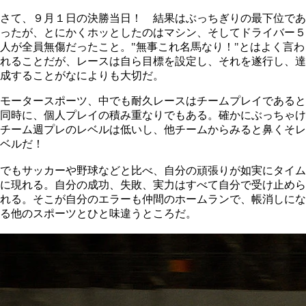
さて、９月１日の決勝当日！ 結果はぶっちぎりの最下位であ
ったが、とにかくホッとしたのはマシン、そしてドライバー５
人が全員無傷だったこと。"無事これ名馬なり！"とはよく言わ
れることだが、レースは自ら目標を設定し、それを遂行し、達
成することがなによりも大切だ。
モータースポーツ、中でも耐久レースはチームプレイであると
同時に、個人プレイの積み重なりでもある。確かにぶっちゃけ
チーム週プレのレベルは低いし、他チームからみると鼻くそレ
ベルだ！
でもサッカーや野球などと比べ、自分の頑張りが如実にタイム
に現れる。自分の成功、失敗、実力はすべて自分で受け止めら
れる。そこが自分のエラーも仲間のホームランで、帳消しにな
る他のスポーツとひと味違うところだ。