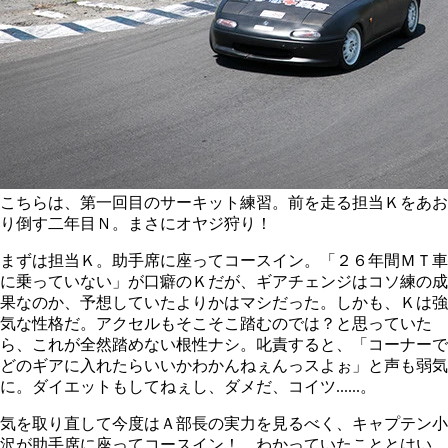
こちらは、第一回目のサーキット練習。前を走る担当Ｋをあお
り倒す二年目Ｎ。まさにオヤジ狩り！
まずは担当Ｋ。助手席に座ってコースイン。「２６年間ＭＴ車
に乗っていない」が口癖のＫだが、ギアチェンジはコソ練の成
果なのか、予想していたよりかはマシだった。しかも、Ｋは強
気な性格だ。アクセルもそこそこ踏むのでは？と思っていた
ら、これが全然踏めない根性ナシ。叱責すると、「コーナーで
どのギアに入れたらいいかわかんねぇんっスよぉ」と声も弱気
に。ダイエットもしてねぇし、ダメだ、コイツ......。
気を取り直して今度はＡ部長の実力を見るべく、キャプテン小
沢が助手席に座ってコースイン！ わかっていたこととはい