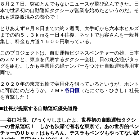
８月２７日、突如とんでもないニュースが飛び込んできた。日
本で世界初の自動運転タクシーが営業を始めたというのだ。そ
れも道路激混みの都心で！
とりあえず９月８日までの約２週間、大手町から六本木ヒルズ
までの約５．３ｋｍを一日４往復。ネットでお客さんを一般募
集し、料金も片道１５００円取っている。
このプロジェクトは、自動運転ビジネスベンチャーの雄、日本
のＺＭＰと、東京を代表するタクシー会社、日の丸交通がタッ
グを組む。しかも事業用の緑ナンバーをつけた自動運転専用車
両で。
２０２０年の東京五輪で実用化を狙っているというが、ホント
に可能なのだろうか。ＺＭＰ
谷口恒
（たにぐち・ひさし）社長
を直撃した！
■社長が提案する自動運転優先道路
──谷口社長、びっくりしましたよ。世界初の自動運転タクシ
ーの営業運転！ しかも渋滞で有名な東京で。あの世界的ベン
チャーのＵｂｅｒはもちろん、テスラもベンツもやってない試