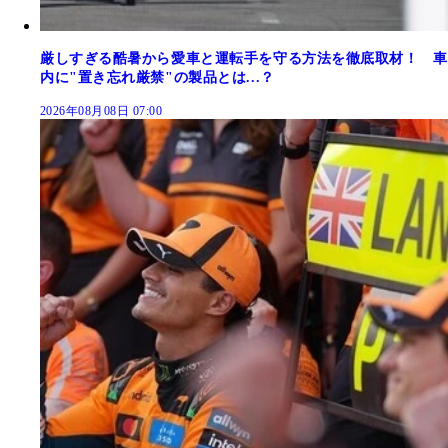
厳しすぎる酷暑から愛車と運転手を守る方法を徹底取材！ 車
内に"置き忘れ厳禁"の製品とは...？
2026年08月08日 07:00