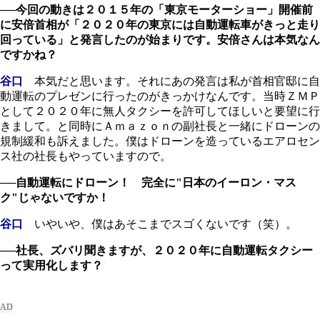
──今回の動きは２０１５年の「東京モーターショー」開催前
に安倍首相が「２０２０年の東京には自動運転車がきっと走り
回っている」と発言したのが始まりです。安倍さんは本気なん
ですかね？
谷口
本気だと思います。それにあの発言は私が首相官邸に自
動運転のプレゼンに行ったのがきっかけなんです。当時ＺＭＰ
として２０２０年に無人タクシーを許可してほしいと要望に行
きまして。と同時にＡｍａｚｏｎの副社長と一緒にドローンの
規制緩和も訴えました。僕はドローンを造っているエアロセン
ス社の社長もやっていますので。
──自動運転にドローン！ 完全に"日本のイーロン・マス
ク"じゃないですか！
谷口
いやいや、僕はあそこまでスゴくないです（笑）。
──社長、ズバリ聞きますが、２０２０年に自動運転タクシー
って実用化します？