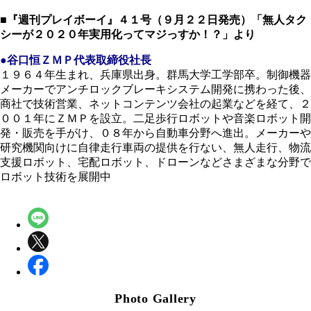
■『週刊プレイボーイ』４１号（９月２２日発売）「無人タク
シーが２０２０年実用化ってマジっすか！？」より
●谷口恒ＺＭＰ代表取締役社長
１９６４年生まれ、兵庫県出身。群馬大学工学部卒。制御機器
メーカーでアンチロックブレーキシステム開発に携わった後、
商社で技術営業、ネットコンテンツ会社の起業などを経て、２
００１年にＺＭＰを設立。二足歩行ロボットや音楽ロボット開
発・販売を手がけ、０８年から自動車分野へ進出。メーカーや
研究機関向けに自律走行車両の提供を行ない、無人走行、物流
支援ロボット、宅配ロボット、ドローンなどさまざまな分野で
ロボット技術を展開中
Photo Gallery