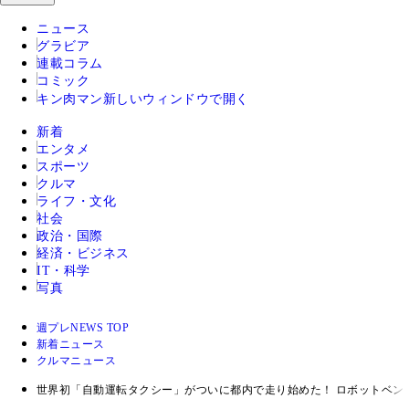
ニュース
グラビア
連載コラム
コミック
キン肉マン
新しいウィンドウで開く
新着
エンタメ
スポーツ
クルマ
ライフ・文化
社会
政治・国際
経済・ビジネス
IT・科学
写真
週プレNEWS TOP
新着ニュース
クルマニュース
世界初「自動運転タクシー」がついに都内で走り始めた！ ロボットベン