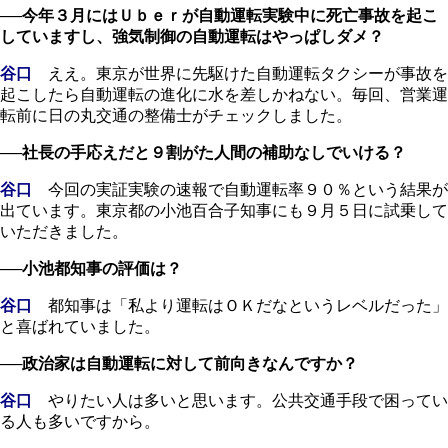
──今年３月にはＵｂｅｒが自動運転実験中に死亡事故を起こ
していますし、強気制御の自動運転はやっぱしダメ？
谷口
ええ。東京が世界に先駆けた自動運転タクシーが事故を
起こしたら自動運転の進化に水を差しかねない。毎回、営業運
転前に日の丸交通の整備士がチェックしました。
──社長の手応えだと９割がた人間の補助なしでいける？
谷口
今回の実証実験の速報で自動運転率９０％という結果が
出ています。東京都の小池百合子知事にも９月５日に試乗して
いただきました。
──小池都知事の評価は？
谷口
都知事は「私より運転はＯＫだなというレベルだった」
と喜ばれていました。
──政治家は自動運転に対して前向きなんですか？
谷口
やりたい人は多いと思います。公共交通手段で困ってい
る人も多いですから。