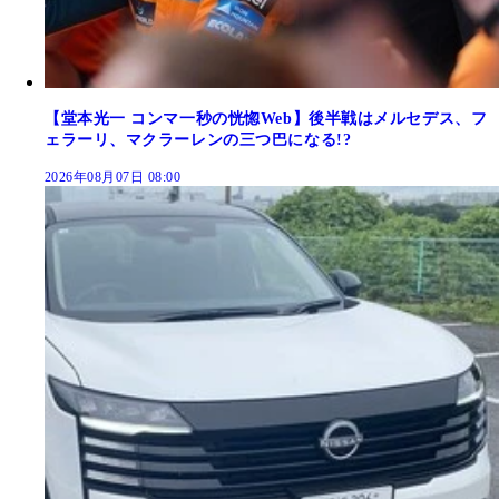
【堂本光一 コンマ一秒の恍惚Web】後半戦はメルセデス、フ
ェラーリ、マクラーレンの三つ巴になる!?
2026年08月07日 08:00