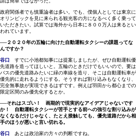
請は簡単ではなかった。
政府関係者でも慎重論者は多い。でも、僕個人としては東京に
オリンピックを見に来られる観光客の方になるべく多く乗って
いただきたい。試算では海外から日本に８００万人は来るとい
われています。
──２０２０年の五輪に向けた自動運転タクシーの課題ってな
んですか？
谷口
すでに小池都知事には提案しましたが、ぜひ自動運転優
先道路を造ってほしいと。五輪のときだけでもいいので。要は
バスの優先道路みたいに緑の車線を造り、そこは自動運転車が
優先的に走れるようにする。そうすれば割り込みもなくなり、
完全無事故が実現できるはずです。例えば羽田から都心までの
限定区間のみ優先化するとか。
──それはスゴい！ 画期的で現実的なアイデアじゃないです
か！ 自動運転タクシーが苦手とする前への強引な割り込みが
なくなるだけじゃなく、たとえ接触しても、優先道路だから相
手のほうが悪いと言い切れる。
谷口
あとは政治家の方々の判断ですね。