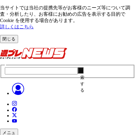
当サイトでは当社の提携先等がお客様のニーズ等について調
査・分析したり、お客様にお勧めの広告を表⽰する⽬的で
Cookie を使⽤する場合があります。
詳しくはこちら
閉じる
検
索
す
る
メニュ