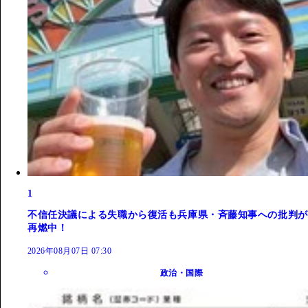
1
不信任決議による失職から復活も兵庫県・斉藤知事への批判が
再燃中！
2026年08月07日 07:30
政治・国際