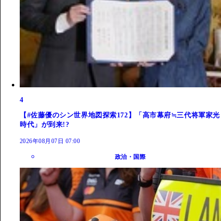
4
【#佐藤優のシン世界地図探索172】「高市幕府≒三代将軍家光
時代」が到来!?
2026年08月07日 07:00
政治・国際