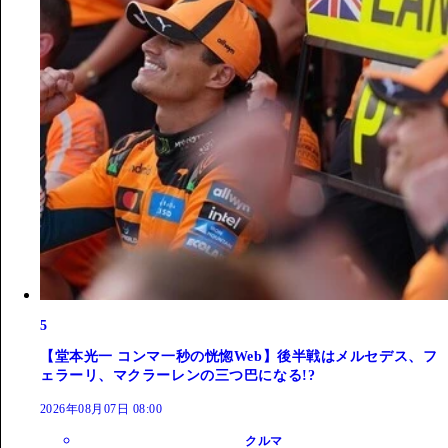
5
【堂本光一 コンマ一秒の恍惚Web】後半戦はメルセデス、フ
ェラーリ、マクラーレンの三つ巴になる!?
2026年08月07日 08:00
クルマ