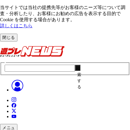
当サイトでは当社の提携先等がお客様のニーズ等について調
査・分析したり、お客様にお勧めの広告を表⽰する⽬的で
Cookie を使⽤する場合があります。
詳しくはこちら
閉じる
検
索
す
る
メニュ