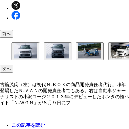
前へ
ホンダ・新型Ｎ‐ＷＧＮ。２０１７年に登場した２
ホンダ・新型Ｎ‐ＷＧＮ ＣＵＳＴＯＭ。デザイン
進化した「Ｈｏｎｄａ ＳＥＮＳＩＮＧ」搭載の新
手前から新型Ｎ-ＷＧＮ、新型Ｎ-ＷＧＮ ＣＵＳＴ
次へ
「Ｎ-ＢＯＸ」、昨年登場した「Ｎ-ＶＡＮ」に続く
段の生活になじむ親しみやすいイメージでまとめま
ＷＧＮは自転車の飛び出しに対応
Ｍ、Ｎ-ＶＡＮ、そしてＮ-ＢＯＸ
ンダ次世代軽乗用車の第３弾となるのが「Ｎ-ＷＧ
た」というだけあり、カスタム系も流行のゴツ顔で
い
古舘茂氏（左）は初代Ｎ-ＢＯＸの商品開発責任者代行。昨年
登場したＮ-ＶＡＮの開発責任者でもある。右は自動車ジャー
ナリストの小沢コージ２０１３年にデビューしたホンダの軽ハ
イト「Ｎ‐ＷＧＮ」が８月９日にフ...
この記事を読む