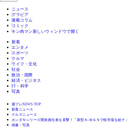
ニュース
グラビア
連載コラム
コミック
キン肉マン
新しいウィンドウで開く
新着
エンタメ
スポーツ
クルマ
ライフ・文化
社会
政治・国際
経済・ビジネス
IT・科学
写真
週プレNEWS TOP
新着ニュース
クルマニュース
ホンダＮシリーズ開発責任者を直撃！「新型Ｎ‐ＷＧＮで軽市場を総ナメ
画像・写真