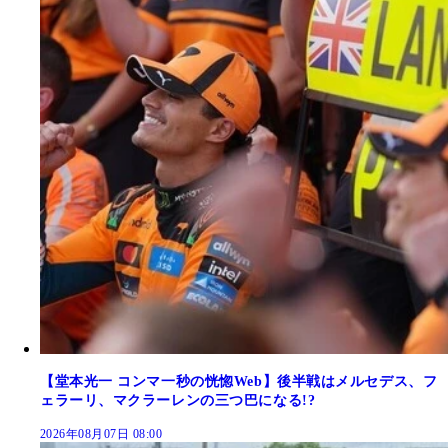
【堂本光一 コンマ一秒の恍惚Web】後半戦はメルセデス、フ
ェラーリ、マクラーレンの三つ巴になる!?
2026年08月07日 08:00