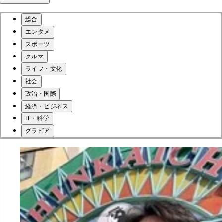
総合
エンタメ
スポーツ
クルマ
ライフ・文化
社会
政治・国際
経済・ビジネス
IT・科学
グラビア