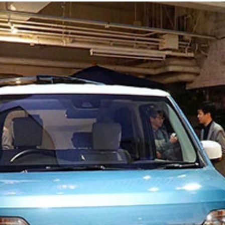
られ、オザワはパソコン作業もできる！
ルクは完璧クラストップ！ 高速でも韋駄天！
すぎ。真夏直前に２８００ｋｍ走って平均１８.０㎞／リット
タッドレスはナント１本４７５０円。軽ってスゲ～