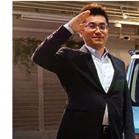
室内長＆高共にクラストップ。子供は立って着替え
ノンターボで５８ｐｓの高出力と６５Ｎｍの高ト
実燃費がマジハンパないＮ－ＢＯＸ。というか良好
タイヤサイズは１５５／６５Ｒ１４で去年買ったス