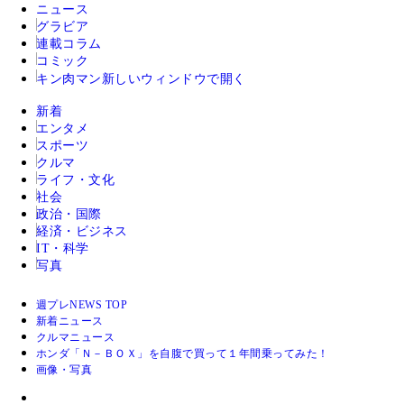
ニュース
グラビア
連載コラム
コミック
キン肉マン
新しいウィンドウで開く
新着
エンタメ
スポーツ
クルマ
ライフ・文化
社会
政治・国際
経済・ビジネス
IT・科学
写真
週プレNEWS TOP
新着ニュース
クルマニュース
ホンダ「Ｎ－ＢＯＸ」を自腹で買って１年間乗ってみた！
画像・写真