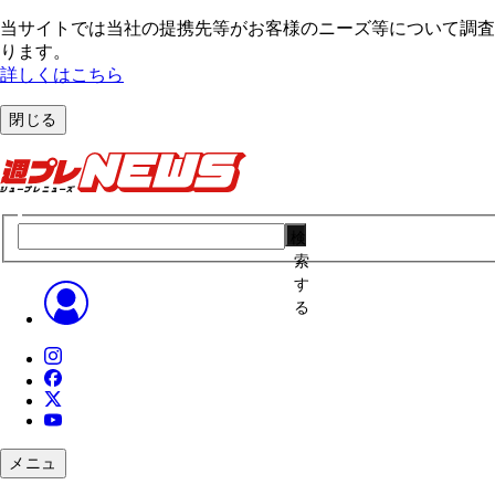
当サイトでは当社の提携先等がお客様のニーズ等について調査・
ります。
詳しくはこちら
閉じる
検
索
す
る
メニュ