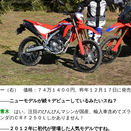
ー（右） 価格：７４万１４００円。昨年１２月１７日に発売
――ニューモデルが続々デビューしているみたいスね？
青木
はい。注目のびんびんマシンが国産、輸入車含めてズラ
ンダのＣＲＦ２５０Ｌしかありません！
――２０１２年に初代が登場した人気モデルですね。