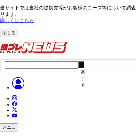
当サイトでは当社の提携先等がお客様のニーズ等について調査・
ります。
詳しくはこちら
閉じる
検
索
す
る
メニュ