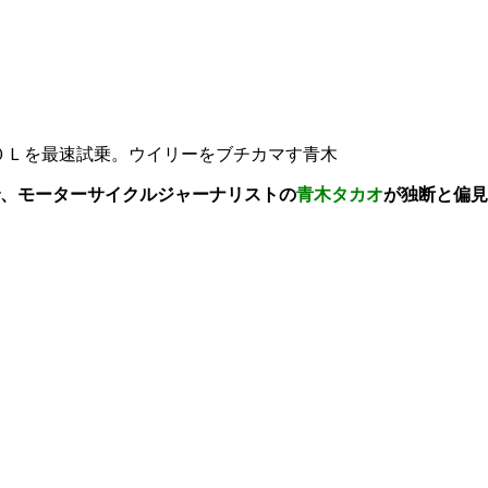
０Ｌを最速試乗。ウイリーをブチカマす青木
、モーターサイクルジャーナリストの
青木タカオ
が独断と偏見