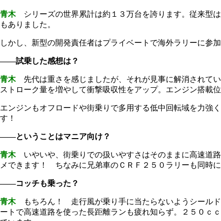
青木
シリーズの世界累計は約１３万台を誇ります。従来型は
もありました。
しかし、新型の開発責任者はプライベートで海外ラリーに参加
――試乗した感想は？
青木
先代は重さを感じましたが、それが見事に解消されてい
ストローク量を増やして衝撃吸収性をアップ。エンジン搭載
エンジンもオフロードや街乗りで多用する低中回転域を力強く
す！
――ということはマニア向け？
青木
いやいや、街乗りでの扱いやすさはそのままに高速道路
メできます！ ちなみに兄弟車のＣＲＦ２５０ラリーも同時に
――コッチも乗った？
青木
もちろん！ 走行風が乗り手に当たらないようシールド
ートで高速道路を使った長距離ランも疲れ知らず。２５０ｃｃ