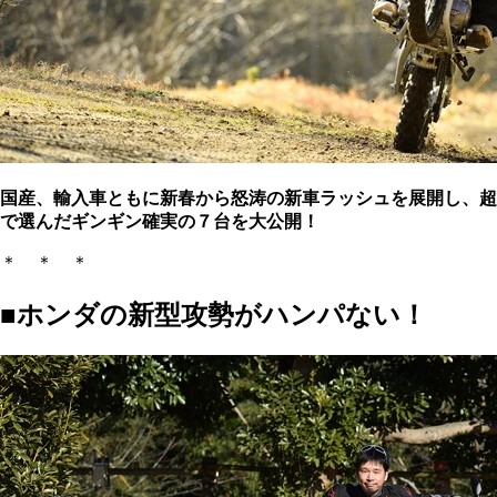
国産、輸入車ともに新春から怒涛の新車ラッシュを展開し、超
で選んだギンギン確実の７台を大公開！
＊ ＊ ＊
■ホンダの新型攻勢がハンパない！