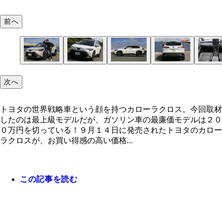
前へ
トヨタの世界戦略車という顔を持つカローラクロス
トヨタ「カローラクロス」価格：１９９万９０００
ボディサイズは全長４４９０㎜×全幅１８２５㎜×
カローラクロスは正統派なＳＵＶらしく、前後やホ
全グレードに電動パーキングブレーキを採用してい
今回試乗したのは１．８Ｌハイブリッドモデル。ほ
後席使用時のラゲッジ容量は４８７Ｌ。クラストッ
トヨタ「ヤリスクロス」価格：１７９万８０００～
マツダ「ＣＸ－３０」価格：２３９万２５００～３
日産「キックス」価格：２７５万９９００～３１１
次へ
回取材したのは最上級モデルだが、ガソリン車の最
１９万９０００円、発売：２０２１年９月、値引き
６２０㎜。最小回転半径は５．２ｍ。４ＷＤも用意
ルアーチにクラッディングパネルが配置されている
上級グレードはデジタルメーターが標準となる
１．８Ｌの直４ガソリンエンジンも用意されている
広さを実現している。使い勝手は抜群だ
１万５０００円、発売：２０２０年８月、値引き：
万３６００円、発売：２０１９年９月、値引き：８
１００円、発売：２０２０年６月、値引き：１０万
リアシートは大人がしっかり座れるスペースが確保
ホンダ「ヴェゼル」価格：２２７万９２００～３２
モデルは２００万円を切っている！！
万円、リセールバリュー：Ｂ、日本仕様のフロント
万円、リセールバリュー：Ｂ。日本で最も売れてい
円、リセールバリュー：Ｂ。内装のプレミアム感は
リセールバリュー：Ｂ。日産自慢のｅ－ＰＯＷＥＲ
ている。頭上空間にも余裕がある
８９００円、発売：２０２１年４月、値引き：１０
クは大型グリルが特徴的。実際、目にするとけっこ
がトヨタ・ヤリス。そのＳＵＶがヤリスクロスだ。
追随を許さない。マツダらしいスポーティな走りも
車に採用したのがキックスだ。その電動感の強い走
トヨタの世界戦略車という顔を持つカローラクロス。今回取材
円、リセールバリュー：Ｂ。初代の世界累計は３８
力のある顔面に仕上がっている。ヘッドライトはＬ
ス譲りの走りの良さと燃費はクラストップ
的だ。エンジンはガソリンとディーゼルを用意
加速力に優れ、静粛性もすこぶる高い
したのは最上級モデルだが、ガソリン車の最廉価モデルは２０
台以上を誇るＳＵＶの絶対王者。その２代目となる
０万円を切っている！９月１４日に発売されたトヨタのカロー
モデルは圧倒的な上質さと室内の広さを誇る
ラクロスが、お買い得感の高い価格...
この記事を読む