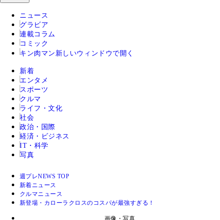
ニュース
グラビア
連載コラム
コミック
キン肉マン
新しいウィンドウで開く
新着
エンタメ
スポーツ
クルマ
ライフ・文化
社会
政治・国際
経済・ビジネス
IT・科学
写真
週プレNEWS TOP
新着ニュース
クルマニュース
新登場・カローラクロスのコスパが最強すぎる！
画像・写真