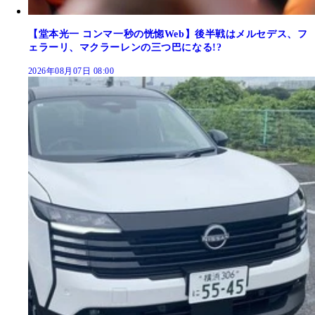
【堂本光一 コンマ一秒の恍惚Web】後半戦はメルセデス、フ
ェラーリ、マクラーレンの三つ巴になる!?
2026年08月07日 08:00