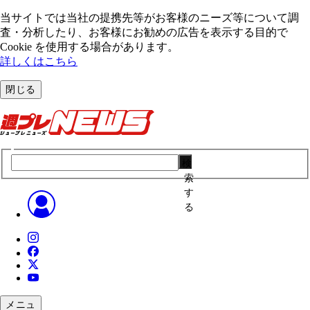
当サイトでは当社の提携先等がお客様のニーズ等について調
査・分析したり、お客様にお勧めの広告を表⽰する⽬的で
Cookie を使⽤する場合があります。
詳しくはこちら
閉じる
検
索
す
る
メニュ