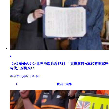
4
【#佐藤優のシン世界地図探索172】「高市幕府≒三代将軍家光
時代」が到来!?
2026年08月07日 07:00
政治・国際