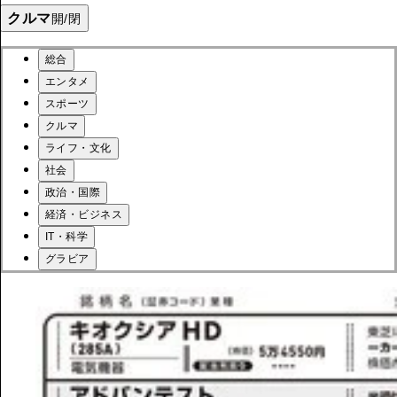
クルマ
開/閉
総合
エンタメ
スポーツ
クルマ
ライフ・文化
社会
政治・国際
経済・ビジネス
IT・科学
グラビア