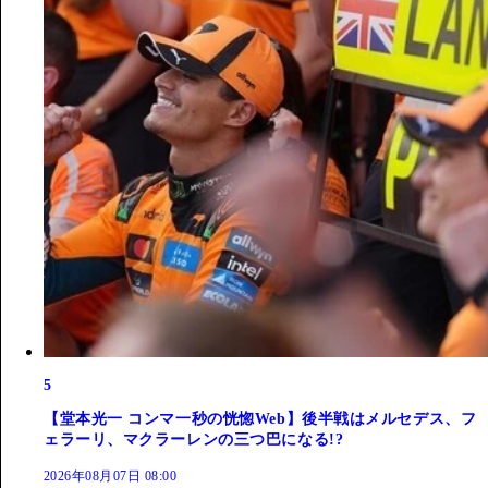
5
【堂本光一 コンマ一秒の恍惚Web】後半戦はメルセデス、フ
ェラーリ、マクラーレンの三つ巴になる!?
2026年08月07日 08:00