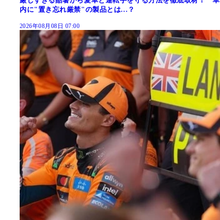
厳しすぎる酷暑から愛車と運転手を守る方法を徹底取材！ 車
内に"置き忘れ厳禁"の製品とは...？
2026年08月08日 07:00