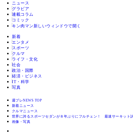
ニュース
グラビア
連載コラム
コミック
キン肉マン
新しいウィンドウで開く
新着
エンタメ
スポーツ
クルマ
ライフ・文化
社会
政治・国際
経済・ビジネス
IT・科学
写真
週プレNEWS TOP
新着ニュース
クルマニュース
世界に誇るスポーツセダンが８年ぶりにフルチェン！ 最速サーキット
画像・写真