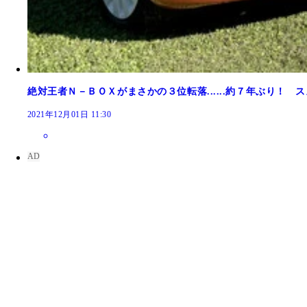
絶対王者Ｎ－ＢＯＸがまさかの３位転落......約７年ぶり！
2021年12月01日 11:30