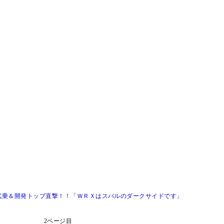
試乗＆開発トップ直撃！！「ＷＲＸはスバルのダークサイドです」
2ページ目