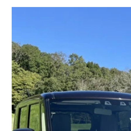
スバル「ＷＲＸ Ｓ４」 発売：２０２１年１１月
２.４リットルボクサーターボは、全域でターボラ
運転席で目を引くのは１１.６インチのセンターイ
試乗車にはメーカー装着オプションとなる専用のフ
マフラーは左右４本出し。フロントフェンダー、リ
取材は千葉県のサーキット場で行なった。限界走行
もたらす加速性能と、スバル自慢のＡＷＤによる走