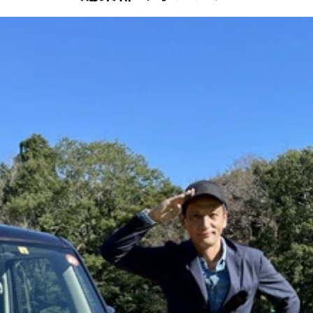
２５日 価格：４００万４０００～４７７万４０００円 リセ
グを感じさせない瞬発力を発揮。日常からサーキットまで意の
ンフォメーションディスプレイとインフォテインメントシステ
ロントレカロシートが！ ＳＴＩのロゴ入りで快適な座り心地
ヤバンパーの後部にはダクトを配することで、乱流などの発生
をカマした後、６０分以上も粘着取材した小沢氏（左）。五島
行安定性が格段にアップデートされた