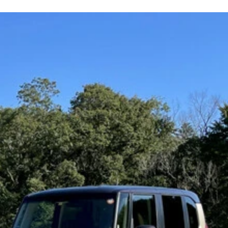
ール：Ａ フルモデルチェンジにより、ＷＲＸならではの高出
ままの加減速を味わえる
ム。コイツは一部グレードで標準装備となる
を実現している
を抑制している
氏（右）は最後まで笑みを絶やさずに神対応してくれた