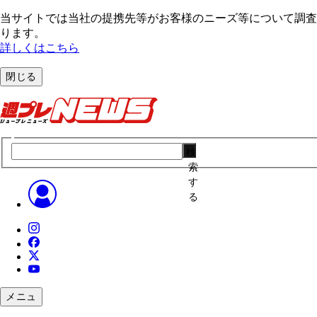
当サイトでは当社の提携先等がお客様のニーズ等について調査・
ります。
詳しくはこちら
閉じる
検
索
す
る
メニュ