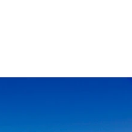
８６とＢＲＺ）は「１車種」としてカウント