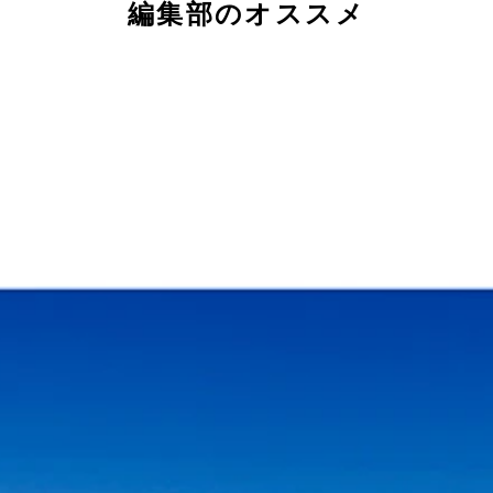
編集部のオススメ
見事戴冠した日産のノート
（右）スバルのＢＲＺ。※トヨタとスバルの共同開発車（ＧＲ