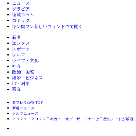
ニュース
グラビア
連載コラム
コミック
キン肉マン
新しいウィンドウで開く
新着
エンタメ
スポーツ
クルマ
ライフ・文化
社会
政治・国際
経済・ビジネス
IT・科学
写真
週プレNEWS TOP
新着ニュース
クルマニュース
２０２１－２０２２日本カー・オブ・ザ・イヤーは日産のノートが戴冠。