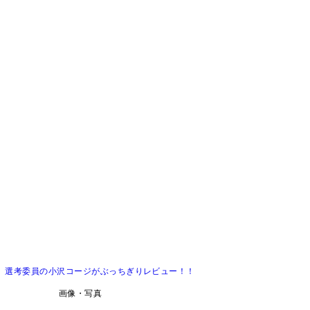
 選考委員の小沢コージがぶっちぎりレビュー！！
画像・写真