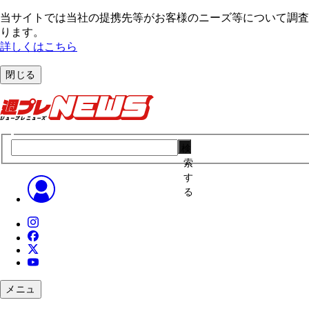
当サイトでは当社の提携先等がお客様のニーズ等について調査・
ります。
詳しくはこちら
閉じる
検
索
す
る
メニュ