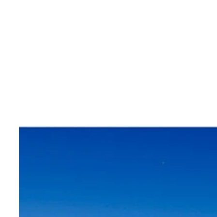
２０２１－２０２２日本カー・オブ・ザ・イヤーを
小沢氏が１０点を入れた（左）トヨタのＧＲ８６、