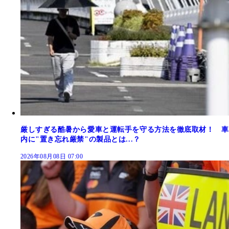
厳しすぎる酷暑から愛車と運転手を守る方法を徹底取材！ 車
内に"置き忘れ厳禁"の製品とは...？
2026年08月08日 07:00