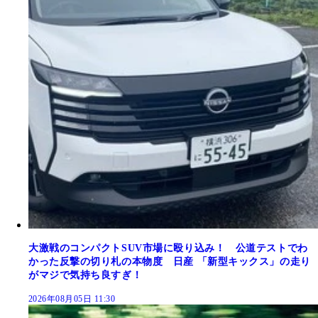
大激戦のコンパクトSUV市場に殴り込み！ 公道テストでわ
かった反撃の切り札の本物度 日産 「新型キックス」の走り
がマジで気持ち良すぎ！
2026年08月05日 11:30