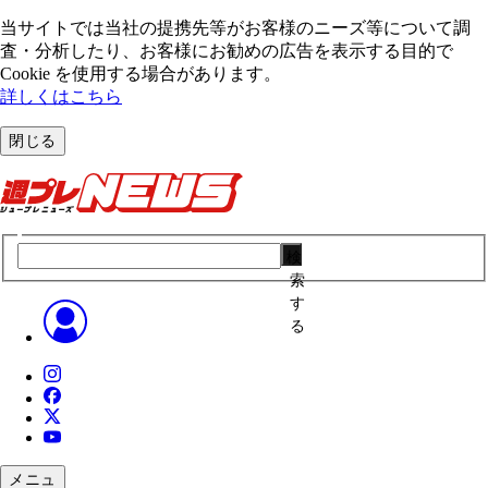
当サイトでは当社の提携先等がお客様のニーズ等について調
査・分析したり、お客様にお勧めの広告を表⽰する⽬的で
Cookie を使⽤する場合があります。
詳しくはこちら
閉じる
検
索
す
る
メニュ