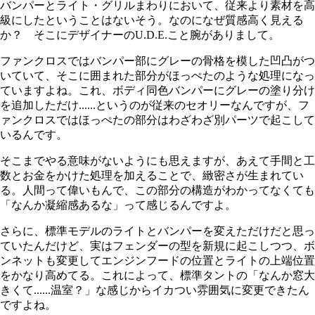
バンパーとライト・グリルまわりにおいて、従来より素材を高
級にしたということはないそう。なのになぜ質感高く見える
か？ そこにデザイナーのU.D.E.こと腕がありまして。
ファンクロスではバンパー部にグレーの骨格を模した凹凸がつ
いていて、そこに囲まれた部分がほっぺたのような処理になっ
ていますよね。これ、ボディ同色バンパーにグレーの塗り分け
を追加しただけ......というのが従来のセオリーなんですが、フ
ァンクロスではほっぺたの部分はわざわざ別パーツで起こして
いるんです。
そこまでやる意味がないようにも思えますが、あえて手間と工
数とお金をかけた処理を加えることで、緻密さが生まれてい
る。人間って偉いもんで、この部分の構造がわかってなくても
「なんか凝縮感あるな」って感じるんですよ。
さらに、標準モデルのライトとバンパーを変えただけだと思っ
ていたんだけど、実はフェンダーの型を新規に起こしつつ、ボ
ンネットも変更してエンジンフードの位置とライトの上端位置
をかなり高めてる。これによって、標準タントの「なんか窓大
きくて......温室？」な感じからイカつい雰囲気に変更できたん
ですよね。