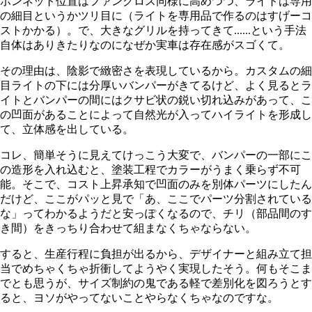
ボンネット位置はファンクロス同様に高めつつ、ライトは専用
の細目というかツリ目に（ライトを専用品で作るのはすげーコ
ストかかる）。で、大きなグリルを持ってきて......という手法
自体はありきたりなのになぜか実車は存在感がスゴくて。
その理由は、陰影で緻密さを表現しているから。カスタムの細
目ライトの下には分厚いバンパーがきてるけど、よく見るとラ
イトとバンパーの間にはクサビ状の鋭い切れ込みがあって、こ
の凹面があることによって自然光が入ってハイライトを形成し
て、立体感を出している。
コレ、簡単そうに見えてけっこう大変で、バンパーの一部にこ
の造形を入れ込むと、塗装工程でカラーがうまく乗らず不可
能。そこで、コスト上昇承知で凹面のみを別体パーツにしたん
だけど、ここがパッと見で「あ、ここでパーツ分割されている
な」ってわかるようだと安っぽくなるので、チリ（部品間のす
き間）をきっちり合わせて組まなくちゃならない。
すると、生産行程に負担が出るから、デザイナーと組み立て担
当でめちゃくちゃ折衝してようやく実現したそう。何もそこま
でとも思うが、サイズ制約の鬼である軽で差別化を図ろうとす
ると、ヨソがやってないことやらなくちゃなのですな。