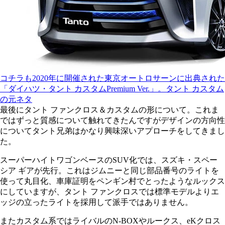
コチラも2020年に開催された東京オートロサーンに出典された
「ダイハツ・タント カスタムPremium Ver.」。タント カスタム
の元ネタ
最後にタント ファンクロス＆カスタムの形について。これま
ではずっと質感について触れてきたんですがデザインの方向性
についてタント兄弟はかなり興味深いアプローチをしてきまし
た。
スーパーハイトワゴンベースのSUV化では、スズキ・スペー
シア ギアが先行。これはジムニーと同じ部品番号のライトを
使って丸目化、車庫証明をペンギン村でとったようなルックス
にしていますが、タント ファンクロスでは標準モデルよりエ
ッジの立ったライトを採用して派手ではありません。
またカスタム系ではライバルのN‐BOXやルークス、eKクロス