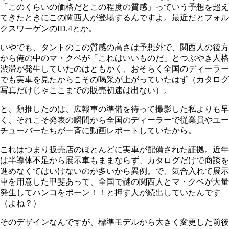
「このくらいの価格だとこの程度の質感」っていう予想を超え
てきたときにこの関西人が登場するんですよ。最近だとフォル
クスワーゲンのID.4とか。
いやでも、タントのこの質感の高さは予想外で、関西人の後方
から俺の中のマ・クベが「これはいいものだ」とつぶやき人格
渋滞が発生していたのはともかく、おそらく全国のディーラー
でも実車を見たからこその喝采が上がっていたはず（カタログ
写真だけじゃここまでの販売初速は出ない）。
と、類推したのは、広報車の準備を待って撮影した私よりも早
く、それこそ発表の瞬間から全国のディーラーで従業員やユー
チューバーたちが一斉に動画レポートしていたから。
これはつまり販売店のほとんどに実車が配備された証拠。近年
は半導体不足から展示車もままならず、カタログだけで商談を
進めなくてはいけないのが多いから異例。で、気合入れて展示
車を用意した甲斐あって、全国で謎の関西人とマ・クベが大量
発生してハンコをポーン！！と押す人が続出していたんです
（よね？）
そのデザインなんですが、標準モデルから大きく変更した前後