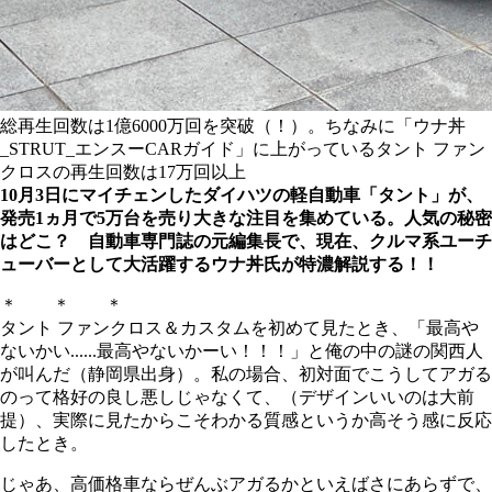
総再生回数は1億6000万回を突破（！）。ちなみに「ウナ丼
_STRUT_エンスーCARガイド」に上がっているタント ファン
クロスの再生回数は17万回以上
10月3日にマイチェンしたダイハツの軽自動車「タント」が、
発売1ヵ月で5万台を売り大きな注目を集めている。人気の秘密
はどこ？ 自動車専門誌の元編集長で、現在、クルマ系ユーチ
ューバーとして大活躍するウナ丼氏が特濃解説する！！
＊ ＊ ＊
タント ファンクロス＆カスタムを初めて見たとき、「最高や
ないかい......最高やないかーい！！！」と俺の中の謎の関西人
が叫んだ（静岡県出身）。私の場合、初対面でこうしてアガる
のって格好の良し悪しじゃなくて、（デザインいいのは大前
提）、実際に見たからこそわかる質感というか高そう感に反応
したとき。
じゃあ、高価格車ならぜんぶアガるかといえばさにあらずで、