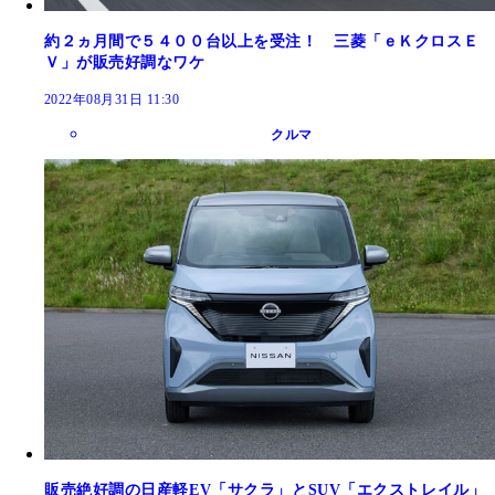
約２ヵ月間で５４００台以上を受注！ 三菱「ｅＫクロスＥ
Ｖ」が販売好調なワケ
2022年08月31日 11:30
クルマ
販売絶好調の日産軽EV「サクラ」とSUV「エクストレイル」