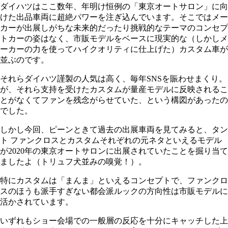
ダイハツはここ数年、年明け恒例の「東京オートサロン」に向
けた出品車両に超絶パワーを注ぎ込んでいます。そこではメー
カーが出展しがちな未来的だったり挑戦的なテーマのコンセプ
トカーの姿はなく、市販モデルをベースに現実的な（しかしメ
ーカーの力を使ってハイクオリティに仕上げた）カスタム車が
並ぶのです。
それらダイハツ謹製の人気は高く、毎年SNSを賑わせまくり。
が、それら支持を受けたカスタムが量産モデルに反映されるこ
とがなくてファンを残念がらせていた、という構図があったの
でした。
しかし今回、ピーンときて過去の出展車両を見てみると、タン
ト ファンクロスとカスタムそれぞれの元ネタといえるモデル
が2020年の東京オートサロンに出展されていたことを掘り当て
ましたよ（トリュフ犬並みの嗅覚！）。
特にカスタムは「まんま」といえるコンセプトで、ファンクロ
スのほうも派手すぎない都会派ルックの方向性は市販モデルに
活かされています。
いずれもショー会場での一般層の反応を十分にキャッチした上