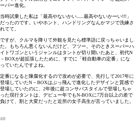
ーパー進化。
当時試乗した私は「最高やないかい......最高やないかーい!!!」
だったのです。いやホント、ハンドリングなんかマジで洗練さ
れてて。
ですが、クルマを降りて外観を見たら標準語に戻っちゃいまし
た。もちろん悪くないんだけど、フツー。そのときスーパーハ
イトワゴンというジャンルはタントが切り開いたあと、初代N
－BOXが超拡張したために、すでに「軽自動車の定番」にな
っていたんですよね。
定番になると陳腐化するので攻めが必要で、先行して2017年に
登場していたN－BOXはぶっ飛んで進化したデザインと質感で
登場していたのに、2年後に超コンサバスタイルで登場しちゃ
った現行タントは、デビュー年でもN‐BOXに7万台以上の差で
負けて、割と大変だったと近所の女子高生が言っていました。