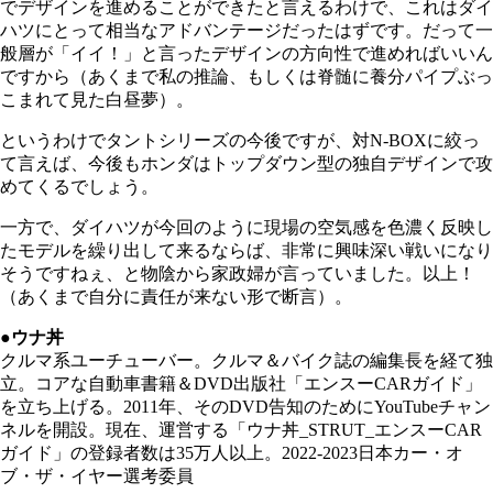
でデザインを進めることができたと言えるわけで、これはダイ
ハツにとって相当なアドバンテージだったはずです。だって一
般層が「イイ！」と言ったデザインの方向性で進めればいいん
ですから（あくまで私の推論、もしくは脊髄に養分パイプぶっ
こまれて見た白昼夢）。
というわけでタントシリーズの今後ですが、対N‐BOXに絞っ
て言えば、今後もホンダはトップダウン型の独自デザインで攻
めてくるでしょう。
一方で、ダイハツが今回のように現場の空気感を色濃く反映し
たモデルを繰り出して来るならば、非常に興味深い戦いになり
そうですねぇ、と物陰から家政婦が言っていました。以上！
（あくまで自分に責任が来ない形で断言）。
●ウナ丼
クルマ系ユーチューバー。クルマ＆バイク誌の編集長を経て独
立。コアな自動車書籍＆DVD出版社「エンスーCARガイド」
を立ち上げる。2011年、そのDVD告知のためにYouTubeチャン
ネルを開設。現在、運営する「ウナ丼_STRUT_エンスーCAR
ガイド」の登録者数は35万人以上。2022-2023日本カー・オ
ブ・ザ・イヤー選考委員