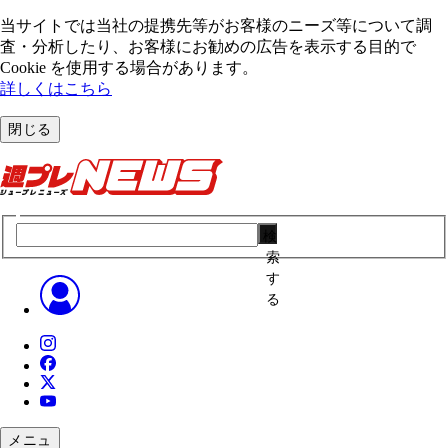
当サイトでは当社の提携先等がお客様のニーズ等について調
査・分析したり、お客様にお勧めの広告を表⽰する⽬的で
Cookie を使⽤する場合があります。
詳しくはこちら
閉じる
検
索
す
る
メニュ