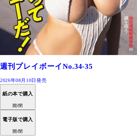
週刊プレイボーイNo.34-35
2026年08月10日発売
紙の本で購入
開/閉
電子版で購入
開/閉