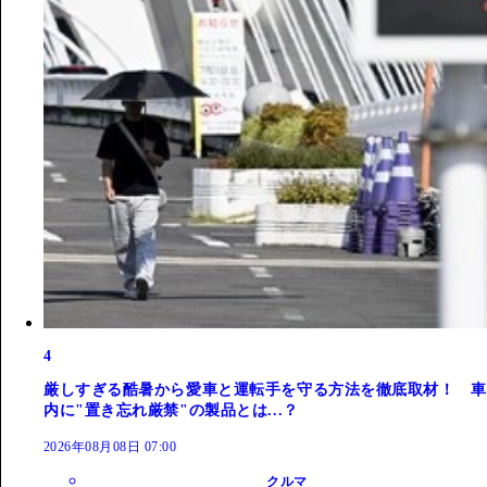
4
厳しすぎる酷暑から愛車と運転手を守る方法を徹底取材！ 車
内に"置き忘れ厳禁"の製品とは...？
2026年08月08日 07:00
クルマ