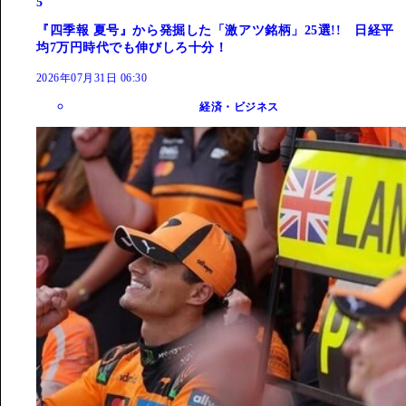
5
『四季報 夏号』から発掘した「激アツ銘柄」25選!! 日経平
均7万円時代でも伸びしろ十分！
2026年07月31日 06:30
経済・ビジネス