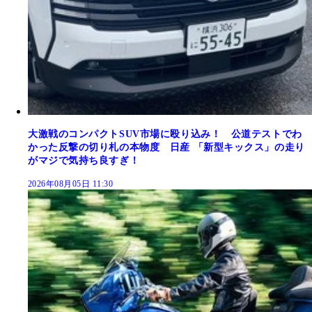
大激戦のコンパクトSUV市場に殴り込み！ 公道テストでわ
かった反撃の切り札の本物度 日産 「新型キックス」の走り
がマジで気持ち良すぎ！
2026年08月05日 11:30