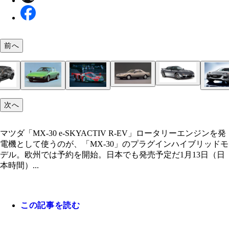
前へ
ロータリーの名車⑤マツダ「RX‐7」1991年に発売
ロータリーの名車④マツダ 「ユーノスコスモ」199
た3代目RX‐7は、名前から「サバンナ」の名称が外
誕生したユーノスコスモ。量産車ととして世界初の
た。熟成に熟成を重ねた名車だが、環境規制なども
ロータリーの名車⑥マツダ「RX‐8」2003年にデビ
マツダ 「デミオEV」2012年にリース販売。渡辺氏は
マツダ「MX‐30 e‐SKYACTIV R‐EV」ロータリー
ロータリーの名車①マツダ「コスモスポーツ」世界
マツダが11年ぶりに市販車に搭載することを決め
コンパクトで軽い特性のあるロータリーエンジンを
ロータリーの名車②マツダ「サバンナRX‐7」1978
ロータリーの名車③マツダ「787B」マツダのロー
次へ
ターエンジンにツインターボを搭載。最高出力は28
2002年8月に生産終了が決定。24年続いたセブンの
観音開きのドアが話題に。2012年に生産を終了し
年にこのデミオEVをベースにした、ロータリーエ
ンを発電機として使うのが、「MX-30」のプラグ
なる2ローターのロータリーエンジンを搭載したコ
タリーエンジン。三角形のローターが回転するのが
機として使用することで、高出力の大きなモーター
生した初代はサバンナRX-7と呼ばれていた。ロー
エンジンを搭載するレースカーの集大成として誕生
をマーク
幕を閉じることに。現在もその人気は根強く中古価
が最後のロータリーエンジンとなった。生産台数は
を発電専用にした試作車に試乗している
イブリッドモデル。欧州では予約を開始。日本でも
ポーツ。1963年の東京モーターショーで初公開。
徴。小型で出力が高い
載することが可能になった
の性能を発揮し、高回転まで軽やかに吹き上がるこ
1991年に開催された第59回のル・マン24時間レー
絶賛高騰中
マツダ「MX‐30 e‐SKYACTIV R‐EV」ロータリーエンジンを発
万台
予定だ
始は1967年
有名だった
勝
電機として使うのが、「MX-30」のプラグインハイブリッドモ
デル。欧州では予約を開始。日本でも発売予定だ1月13日（日
本時間）...
この記事を読む