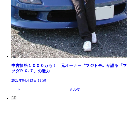
中古価格１０００万も！ 元オーナー〝フジトモ〟が語る「マ
ツダＲＸ‐７」の魅力
2022年04月13日 11:50
クルマ