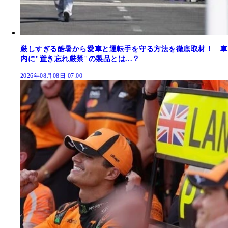
厳しすぎる酷暑から愛車と運転手を守る方法を徹底取材！ 車
内に"置き忘れ厳禁"の製品とは...？
2026年08月08日 07:00