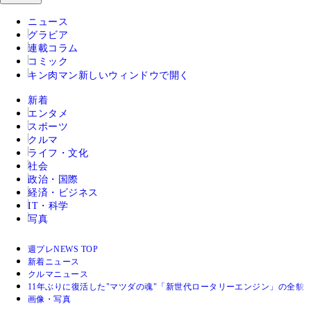
ニュース
グラビア
連載コラム
コミック
キン肉マン
新しいウィンドウで開く
新着
エンタメ
スポーツ
クルマ
ライフ・文化
社会
政治・国際
経済・ビジネス
IT・科学
写真
週プレNEWS TOP
新着ニュース
クルマニュース
11年ぶりに復活した"マツダの魂"「新世代ロータリーエンジン」の全貌
画像・写真