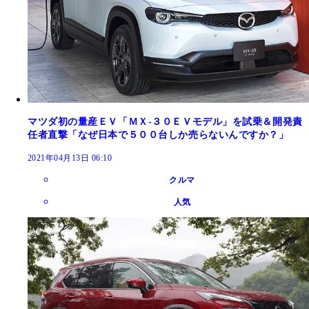
マツダ初の量産ＥＶ「ＭＸ‐３０ＥＶモデル」を試乗＆開発責
任者直撃「なぜ日本で５００台しか売らないんですか？」
2021年04月13日 06:10
クルマ
人気