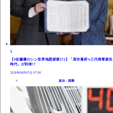
3
【#佐藤優のシン世界地図探索172】「高市幕府≒三代将軍家光
時代」が到来!?
2026年08月07日 07:00
政治・国際