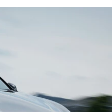
仕上がりを誇る
力。フロントマスクは水平基調で、グリルを上下に2分割
重量は1740～1770㎏