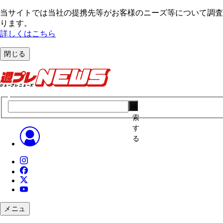
当サイトでは当社の提携先等がお客様のニーズ等について調査・
ります。
詳しくはこちら
閉じる
検
索
す
る
メニュ