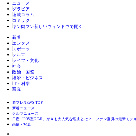
ニュース
グラビア
連載コラム
コミック
キン肉マン
新しいウィンドウで開く
新着
エンタメ
スポーツ
クルマ
ライフ・文化
社会
政治・国際
経済・ビジネス
IT・科学
写真
週プレNEWS TOP
新着ニュース
クルマニュース
日産「R35型GT-R」が今も大人気な理由とは？ ファン垂涎の最新モデ
画像・写真