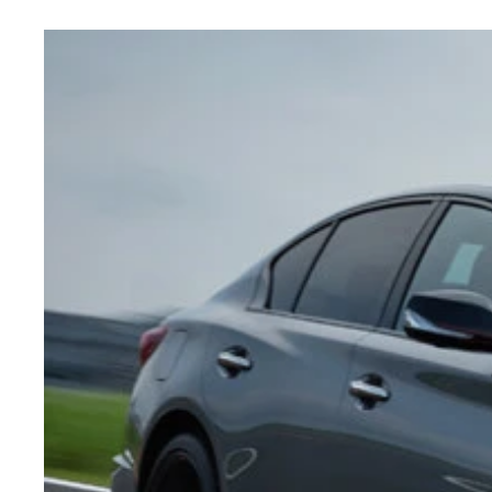
2007年 スカイラインの名前が外れ爆誕！ GT‐R（
1989年 3代目スカイラインGT‐R（BNR32型）
1973年 2代目スカイラインGT‐R（KPGC110型）
ステアリングはアルカンターラ巻き。メーターも専
1995年 4代目スカイラインGT‐R（BCNR33型）
レカロ社が専用開発したシートは、横剛性を50%
リアウイングの形状は圧巻のスワンネック型のステ
日産をして「GT-Rの極み、史上最高のGT-Rとも
圧倒的な存在感を放っている2024年モデルのGT
1999年 5代目スカイラインGT‐R（BNR34型）
1969年 初代スカイラインGT‐R（PGC10型）
日産 GT‐Rニスモスペシャルエディション 価格
日産 GT‐R 価格：1375万円～ 標準モデルは、全長4