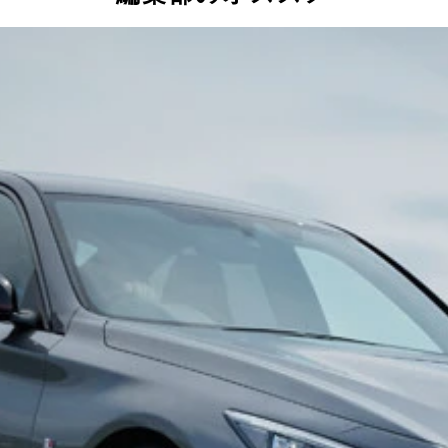
R35型）
用のカーボン調。シートに滑り込むだけで男心を刺激される
向上。むき出しのカーボンフレームは男心をたぎらせまくる
ー。マフラーは極太にも程がある4本出し。サウンドも極上
いうべき集大成」。ちなみに最高出力は鬼の600馬力！
-Rニスモスペシャルエディション。スペック含め＂史上最強＂の
：2915万円 カーボンパーツを多用した外観はド派手＆ド迫
710㎜×全幅1895㎜×全高1370㎜。ホイルベースは2780㎜。車両