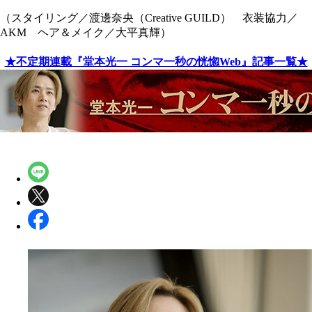
（スタイリング／渡邊奈央（Creative GUILD） 衣装協力／
AKM ヘア＆メイク／大平真輝）
★不定期連載『堂本光一 コンマ一秒の恍惚Web』記事一覧★