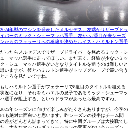
2024年型のマシンを発表したメルセデス。左端がリザーブドラ
イバーのミック・シューマッハ選手、左から2番目が来シーズ
ンからのフェラーリへの移籍を決めたルイス・ハミルトン選手
だったらメルセデスでリザーブドライバーを務めるミック・シ
ューマッハ選手に走ってほしい。まだ若く、経験が少ないミッ
ク・シューマッハ選手がいきなりタイトルを狙うのは難しいと
思いますが、彼とハミルトン選手がトップグループで競い合う
ところを見たいですね。
もしハミルトン選手がフェラーリで8度目のタイトルを狙える
状況になり、それをミハエルの息子であるミック・シューマッ
ハ選手が阻止する、というドラマがあったら最高ですね。
2025年シーズンに向けて楽しみがたくさんありますが、今季の
F1も絶対に面白いと思います。昨シーズンの後半はチーム間
の差がどんどん詰まってきて、特に中団グループは大接戦でし
た。大きなマシンレギュレーションの変更がない今シーズン