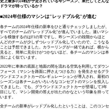
史上最多の24戦が予定されている今シーズン、果たしてどんな
ドラマが待っているか？
■2024年仕様のマシンは"レッドブル化"が進む
各チームの2024年仕様の新車をひと通りチェックしましたが、
すべてのチームの"レッドブル化"が進んでいました。速いマシ
ンを模倣するのはF1の常ですし、昨シーズンの段階からほと
んどのチームが少しずつレッドブル化していたので、こうなる
ことは予想できました。カラーリングが一緒であれば、横から
見ると、簡単に見分けがつかないほど、各チームのマシンは本
当によく似ています。
2022年に車体の底面と地面の間を流れる空気を利用してダウン
フォース（マシンを路面に押さえつける力）を発生させるグラ
ウンドエフェクトカーのレギュレーションが導入され、最初の
シーズンは各チームがいろいろなコンセプトのマシンを投入し
てきました。でも、グラウンドエフェクトカーが登場して3年
目にして、マシン開発の答えが出たのかなという印象を持って
います。
全チームの新車がレッドブル化したということは、このコンセ