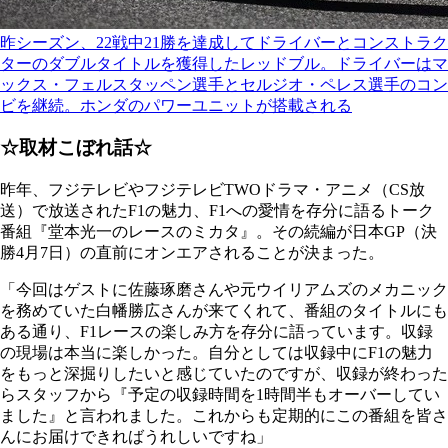
昨シーズン、22戦中21勝を達成してドライバーとコンストラク
ターのダブルタイトルを獲得したレッドブル。ドライバーはマ
ックス・フェルスタッペン選手とセルジオ・ペレス選手のコン
ビを継続。ホンダのパワーユニットが搭載される
☆取材こぼれ話☆
昨年、フジテレビやフジテレビTWOドラマ・アニメ（CS放
送）で放送されたF1の魅力、F1への愛情を存分に語るトーク
番組『堂本光一のレースのミカタ』。その続編が日本GP（決
勝4月7日）の直前にオンエアされることが決まった。
「今回はゲストに佐藤琢磨さんや元ウイリアムズのメカニック
を務めていた白幡勝広さんが来てくれて、番組のタイトルにも
ある通り、F1レースの楽しみ方を存分に語っています。収録
の現場は本当に楽しかった。自分としては収録中にF1の魅力
をもっと深掘りしたいと感じていたのですが、収録が終わった
らスタッフから『予定の収録時間を1時間半もオーバーしてい
ました』と言われました。これからも定期的にこの番組を皆さ
んにお届けできればうれしいですね」