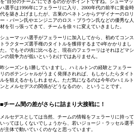
を"自分のチーム"にできるのかがポイントですね。シューマッ
ハ選手は1996年にフェラーリに入り、2000年代の前半に黄金時
代を築き上げましたが、古巣のベネトンからデザイナーのロリ
ー・バーン氏やエンジニアのロス・ブラウン氏などの優秀な人
材を引っ張ってきて、チームを徐々に変えていきました。
シューマッハ選手がフェラーリに加入してから、初めてコンス
トラクターズ選手権のタイトルを獲得するまで4年かかりまし
た。でもその頃に比べると、現在のフェラーリはそれほどマシ
ンの競争力が低いというわけではありません。
昨シーズンも1勝していますし、ハミルトンの経験とフェラー
リのポテンシャルがうまく発揮されれば、もしかしたらタイト
ルを狙えるかもしれません。ただ気になるのは今年のハミルト
ンとメルセデスの関係がどうなるのか、ということです。
■チーム間の差がさらに詰まり大接戦に！
メルセデスとしては当然、チームの情報をフェラーリに持って
いってほしくないでしょうから、若いジョージ・ラッセル選手
が主体で動いていくのかなと思っています。