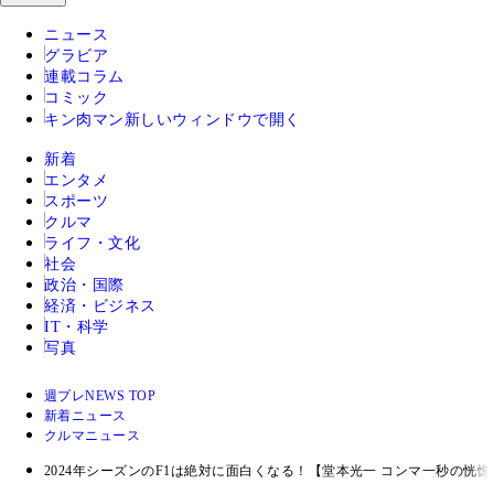
ニュース
グラビア
連載コラム
コミック
キン肉マン
新しいウィンドウで開く
新着
エンタメ
スポーツ
クルマ
ライフ・文化
社会
政治・国際
経済・ビジネス
IT・科学
写真
週プレNEWS TOP
新着ニュース
クルマニュース
2024年シーズンのF1は絶対に面白くなる！【堂本光一 コンマ一秒の恍惚W