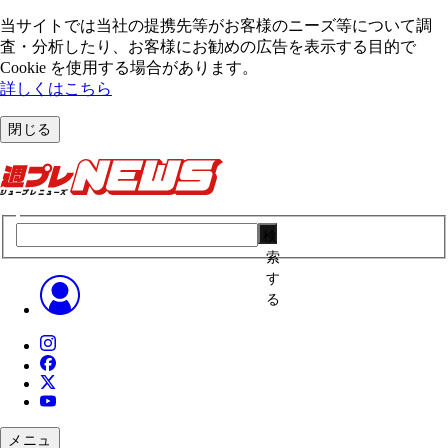
当サイトでは当社の提携先等がお客様のニーズ等について調
査・分析したり、お客様にお勧めの広告を表⽰する⽬的で
Cookie を使⽤する場合があります。
詳しくはこちら
閉じる
検
索
す
る
メニュ