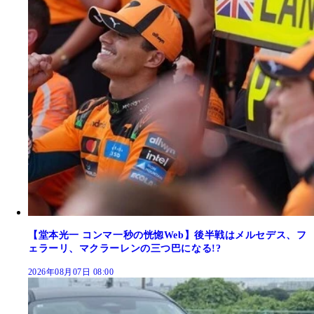
【堂本光一 コンマ一秒の恍惚Web】後半戦はメルセデス、フ
ェラーリ、マクラーレンの三つ巴になる!?
2026年08月07日 08:00