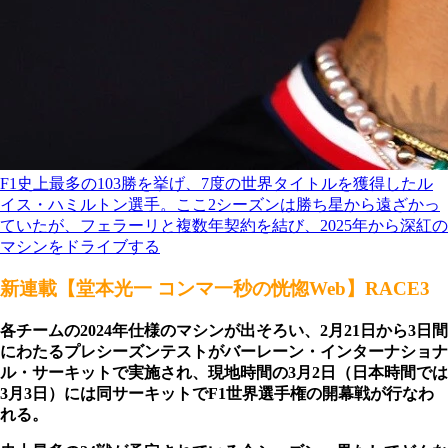
F1史上最多の103勝を挙げ、7度の世界タイトルを獲得したル
イス・ハミルトン選手。ここ2シーズンは勝ち星から遠ざかっ
ていたが、フェラーリと複数年契約を結び、2025年から深紅の
マシンをドライブする
新連載【堂本光一 コンマ一秒の恍惚Web】RACE3
各チームの2024年仕様のマシンが出そろい、2月21日から3日間
にわたるプレシーズンテストがバーレーン・インターナショナ
ル・サーキットで実施され、現地時間の3月2日（日本時間では
3月3日）には同サーキットでF1世界選手権の開幕戦が行なわ
れる。