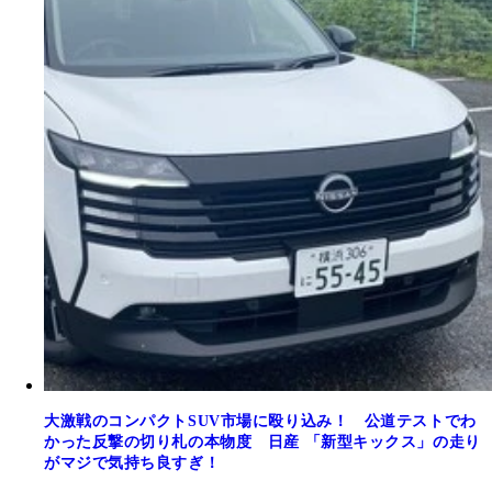
大激戦のコンパクトSUV市場に殴り込み！ 公道テストでわ
かった反撃の切り札の本物度 日産 「新型キックス」の走り
がマジで気持ち良すぎ！