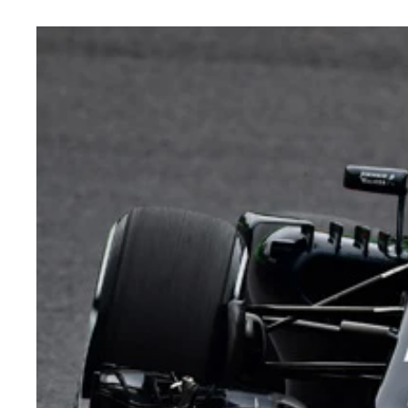
１０月５日、電撃提携でバイクファンを驚かせたホ
物”の５０ｃｃをホンダが供給してくれることで、
ホンダのＰＣＸ１２５（左）とスズキのアドレスＶ
ＹＡＭＡＨＡ ＪＯＧ
ＹＡＭＡＨＡ Ｖｉｎｏ
ＨＯＮＤＡ ＴＡＣＴヤマハに供給するのは、タク
ＨＯＮＤＡ Ｇｉｏｒｎｏ