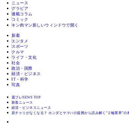
ニュース
グラビア
連載コラム
コミック
キン肉マン
新しいウィンドウで開く
新着
エンタメ
スポーツ
クルマ
ライフ・文化
社会
政治・国際
経済・ビジネス
IT・科学
写真
週プレNEWS TOP
新着ニュース
経済・ビジネスニュース
原チャリがなくなる？ ホンダとヤマハの提携から読み解く“２輪業界”の