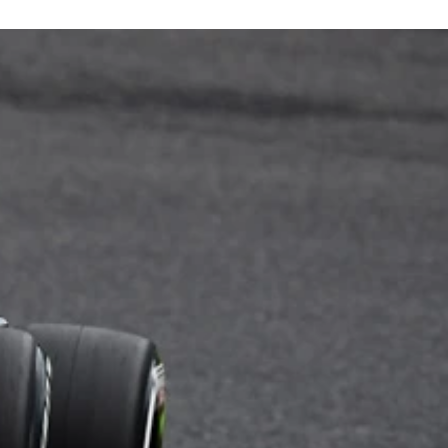
話は、ヤマハがホンダに持ちかけたことで実現した。もはや“
販売する予定。製造はホンダの熊本製作所で行なう