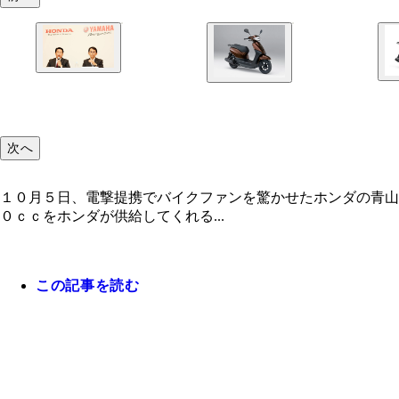
次へ
１０月５日、電撃提携でバイクファンを驚かせたホンダの青山
０ｃｃをホンダが供給してくれる...
この記事を読む