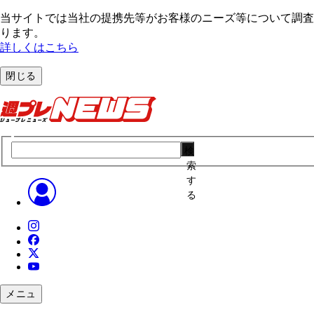
当サイトでは当社の提携先等がお客様のニーズ等について調査・
ります。
詳しくはこちら
閉じる
検
索
す
る
メニュ