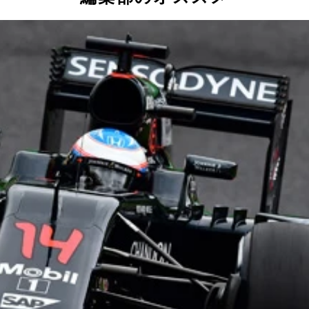
ンダの青山真二取締役（左）とヤマハの渡部克明取締役。提携
トクをしたのはヤマハでは？の声も
５０ で浅草から渋谷まで往復
トとジョルノの２機種。それぞれジョグ、ビーノのブランドで