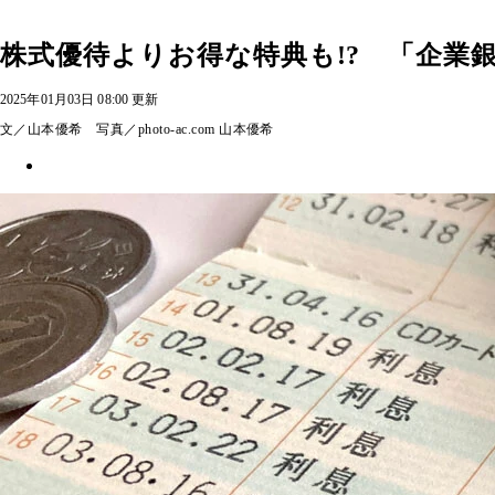
株式優待よりお得な特典も!? 「企業
2025年01月03日 08:00 更新
文／山本優希 写真／photo-ac.com 山本優希