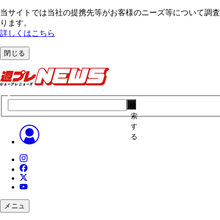
当サイトでは当社の提携先等がお客様のニーズ等について調査・
ります。
詳しくはこちら
閉じる
検
索
す
る
メニュ