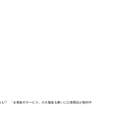
典も!? 「企業銀行サービス」の大盤振る舞いに口座開設が殺到中