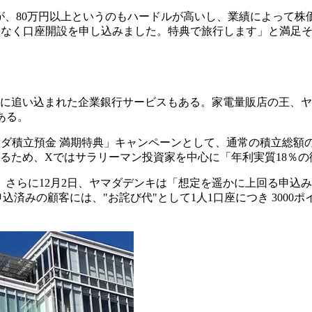
たが、80万円以上というのもハードルが高いし、業績によって
となく口座開設を申し込みました。特典で旅行します」と満足
に追い込まれた企業銀行サービスもある。家電量販店の王、ヤマ
ある。
ヤマダ積立預金 満期特典」キャンペーンとして、通常の積立総額
るため、Xではサラリーマン投資家を中心に「年利実質18％
止。さらに12月2日、ヤマダデンキは「想定を遥かに上回る申
込済みの顧客には、"お詫び代"として1人1口座につき 300