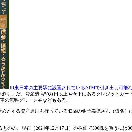
JR東日本の主要駅に設置されているATMで引き出し可能な『
料金4割引」だ。資産残高50万円以上や傘下にあるクレジットカ
列車の無料グリーン券などもある。
始めとする資産運用も行っている43歳の金子義徳さん（仮名）は
ものの、現在（2024年12月17日）の株価で300株を買うには