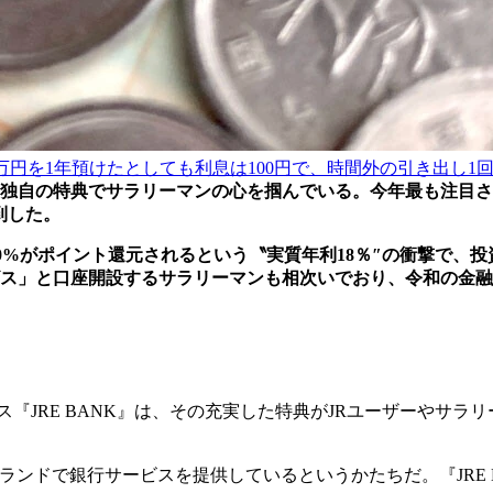
0万円を1年預けたとしても利息は100円で、時間外の引き出し
独自の特典でサラリーマンの心を掴んでいる。今年最も注目され
到した。
10%がポイント還元されるという〝実質年利18％″の衝撃で
ス」と口座開設するサラリーマンも相次いでおり、令和の金融
ス『JRE BANK』は、その充実した特典がJRユーザーやサ
うブランドで銀行サービスを提供しているというかたちだ。『JR