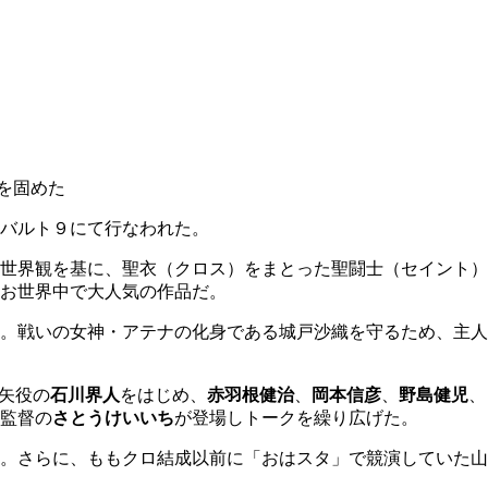
を固めた
バルト９にて行なわれた。
世界観を基に、聖衣（クロス）をまとった聖闘士（セイント）
お世界中で大人気の作品だ。
。戦いの女神・アテナの化身である城戸沙織を守るため、主人
矢役の
石川界人
をはじめ、
赤羽根健治
、
岡本信彦
、
野島健児
、
監督の
さとうけいいち
が登場しトークを繰り広げた。
。さらに、ももクロ結成以前に「おはスタ」で競演していた山