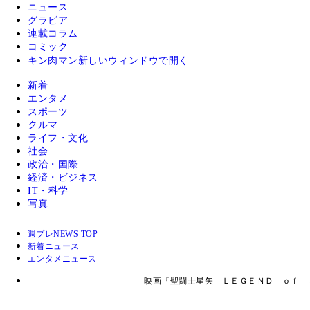
ニュース
グラビア
連載コラム
コミック
キン肉マン
新しいウィンドウで開く
新着
エンタメ
スポーツ
クルマ
ライフ・文化
社会
政治・国際
経済・ビジネス
IT・科学
写真
週プレNEWS TOP
新着ニュース
エンタメニュース
映画『聖闘士星矢 ＬＥＧＥＮＤ ｏｆ 