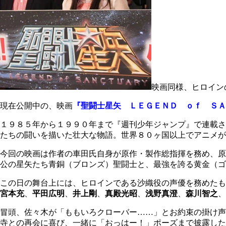
映画同様、ヒロイン
現在公開中の、映画
『聖闘士星矢 ＬＥＧＥＮＤ ｏｆ ＳＡ
１９８５年から１９９０年まで『週刊少年ジャンプ』で連載さ
たちの闘いを描いた壮大な物語。世界８０ヶ国以上でアニメが
今回の映画は作者の車田氏自身が原作・製作総指揮を務め、原
公の星矢たち青銅（ブロンズ）聖闘士と、最強を誇る黄金（ゴ
この日の舞台上には、ヒロインである沙織役の声優を務めたも
宮本充
、
平田広明
、
井上剛
、
真殿光昭
、
浅野真澄
、
森川智之
、
冒頭、佐々木が「ももいろクローバー……」とお約束の掛け声
寺との再会に喜び、一緒に「おっはー！」ポーズまで披露した