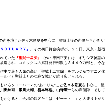
の声を演じた佐々木彩夏を中心に、聖闘士役の声優たちが周り
ＮＣＴＵＡＲＹ』
。その
初日舞台挨拶が、２１日、東京・新宿
れていた
『聖闘士星矢』
（作・車田正美）は、ギリシア神話の
放送され、コミックスの累計発行部数も３４４０万部と、今な
作中で最も人気の高い「聖域十二宮編」をフルＣＧでアニメ化
ールド）聖闘士との壮絶な戦いが繰り広げられる。
もいろクローバーＺの“あーりん”こと
佐々木彩夏
を中心に、星
川田紳司
、
浪川大輔
、
桐本琢也
、
山寺宏一
らの声優陣、そして
をかけると、会場の観客たちは「ゼーット！」と大盛り上がり
。