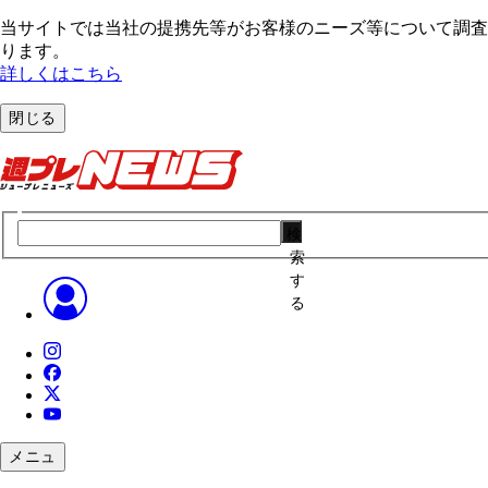
当サイトでは当社の提携先等がお客様のニーズ等について調査・
ります。
詳しくはこちら
閉じる
検
索
す
る
メニュ