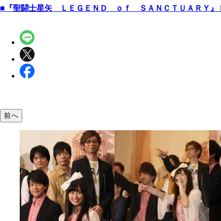
■『聖闘士星矢 ＬＥＧＥＮＤ ｏｆ ＳＡＮＣＴＵＡＲＹ』
前へ