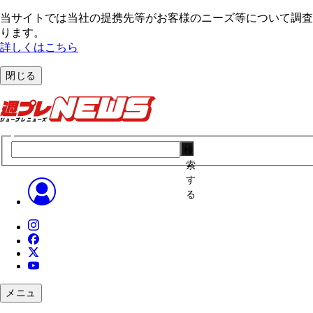
当サイトでは当社の提携先等がお客様のニーズ等について調査・
ります。
詳しくはこちら
閉じる
検
索
す
る
メニュ