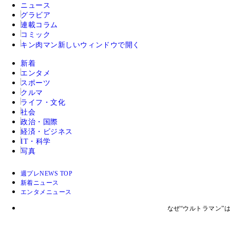
ニュース
グラビア
連載コラム
コミック
キン肉マン
新しいウィンドウで開く
新着
エンタメ
スポーツ
クルマ
ライフ・文化
社会
政治・国際
経済・ビジネス
IT・科学
写真
週プレNEWS TOP
新着ニュース
エンタメニュース
なぜ“ウルトラマン”