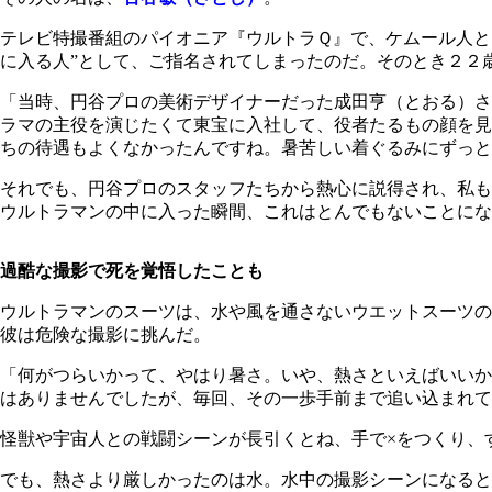
テレビ特撮番組のパイオニア『ウルトラＱ』で、ケムール人と
に入る人”として、ご指名されてしまったのだ。そのとき２２
「当時、円谷プロの美術デザイナーだった成田亨（とおる）さ
ラマの主役を演じたくて東宝に入社して、役者たるもの顔を見
ちの待遇もよくなかったんですね。暑苦しい着ぐるみにずっ
それでも、円谷プロのスタッフたちから熱心に説得され、私も
ウルトラマンの中に入った瞬間、これはとんでもないことにな
過酷な撮影で死を覚悟したことも
ウルトラマンのスーツは、水や風を通さないウエットスーツの
彼は危険な撮影に挑んだ。
「何がつらいかって、やはり暑さ。いや、熱さといえばいいか
はありませんでしたが、毎回、その一歩手前まで追い込まれて
怪獣や宇宙人との戦闘シーンが長引くとね、手で×をつくり、
でも、熱さより厳しかったのは水。水中の撮影シーンになると