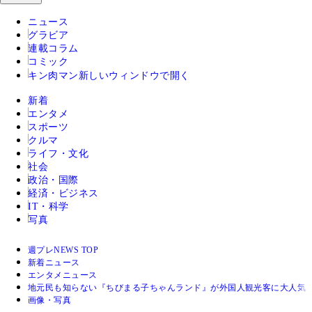
ニュース
グラビア
連載コラム
コミック
キン肉マン
新しいウィンドウで開く
新着
エンタメ
スポーツ
クルマ
ライフ・文化
社会
政治・国際
経済・ビジネス
IT・科学
写真
週プレNEWS TOP
新着ニュース
エンタメニュース
地元民も知らない『ちびまる子ちゃんランド』が外国人観光客に大人気
画像・写真