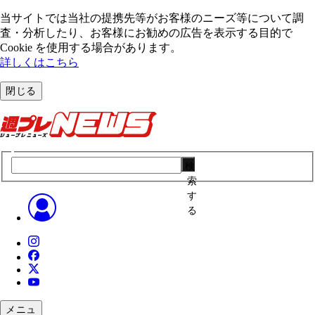
当サイトでは当社の提携先等がお客様のニーズ等について調
査・分析したり、お客様にお勧めの広告を表⽰する⽬的で
Cookie を使⽤する場合があります。
詳しくはこちら
閉じる
検
索
す
る
メニュ