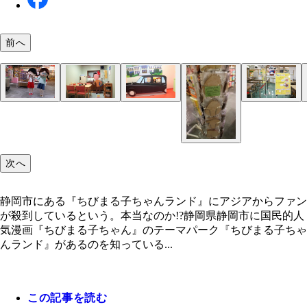
前へ
静岡市が参加した『台中国際旅行博』でもこの大人
台湾のファンは年齢や性別を問わないという
これも女装子？ まる子ワールドのキャラになりき
団体客には必ず気ぐるみがお出迎え。それがインバ
館内では『ちびまる子ちゃん』の世界がリアルに広
登場人物の衣装をレンタルすれば、『ちびまる子ち
学校給食を味わえるレストランがあり駄菓子も買え
しげなアジア人観光客の写真が館内に
ド消費を生む秘訣なのか？
る。日本のお茶の間の空気感を体験できるのも人気
ん』ワールドでこんな記念写真も撮れる！
まさにアニメの中の昭和の日本を堪能できるのも人
静岡市にある『ちびまる子ちゃんランド』にアジア
昔ながらの日本の小学校の授業っぽさも体験できる
静岡市が参加した『台中国際旅行博』では、まる子
密？？
理由？
ファンが殺到しているという。本当なのか!?
の観光をＰＲ。登場すると「小丸子(シャオワンズ)
次へ
声をかけられる
静岡市にある『ちびまる子ちゃんランド』にアジアからファン
が殺到しているという。本当なのか!?静岡県静岡市に国民的人
気漫画『ちびまる子ちゃん』のテーマパーク『ちびまる子ちゃ
んランド』があるのを知っている...
この記事を読む