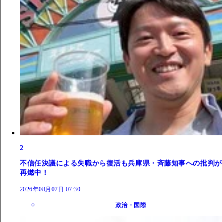
2
不信任決議による失職から復活も兵庫県・斉藤知事への批判が
再燃中！
2026年08月07日 07:30
政治・国際