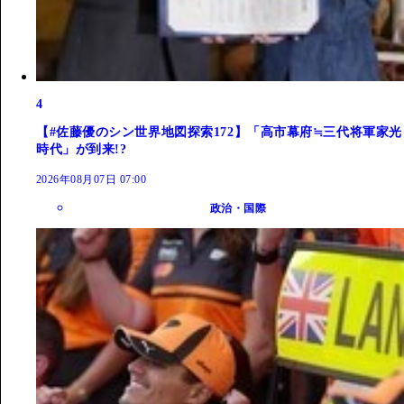
4
【#佐藤優のシン世界地図探索172】「高市幕府≒三代将軍家光
時代」が到来!?
2026年08月07日 07:00
政治・国際