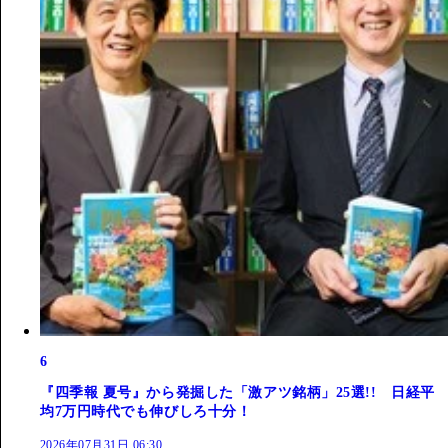
6
『四季報 夏号』から発掘した「激アツ銘柄」25選!! 日経平
均7万円時代でも伸びしろ十分！
2026年07月31日 06:30