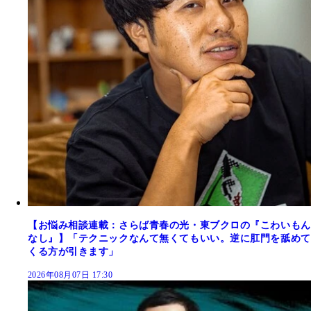
【お悩み相談連載：さらば青春の光・東ブクロの『こわいもん
なし』】「テクニックなんて無くてもいい。逆に肛門を舐めて
くる方が引きます」
2026年08月07日 17:30