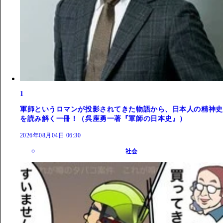
1
軍師というロマンが投影されてきた物語から、日本人の精神史
を読み解く一冊！（呉座勇一著『軍師の日本史』）
2026年08月04日 06:30
社会