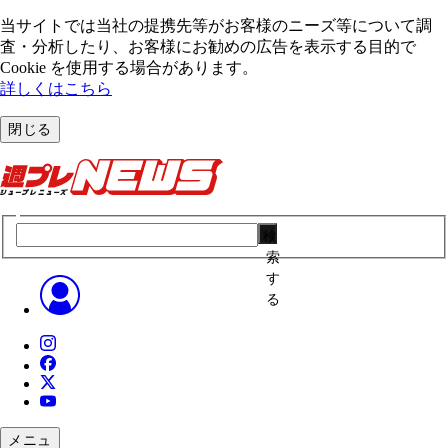
当サイトでは当社の提携先等がお客様のニーズ等について調
査・分析したり、お客様にお勧めの広告を表⽰する⽬的で
Cookie を使⽤する場合があります。
詳しくはこちら
閉じる
検
索
す
る
メニュ