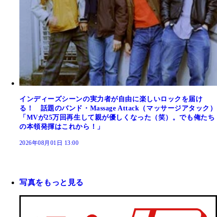
インディーズシーンの実力者が自由に楽しいロックを届け
る！ 話題のバンド・Massage Attack（マッサージアタック）
「MVが25万回再生して親が優しくなった（笑）。でも俺たち
の本領発揮はこれから！」
2026年08月01日 13:00
写真をもっと見る