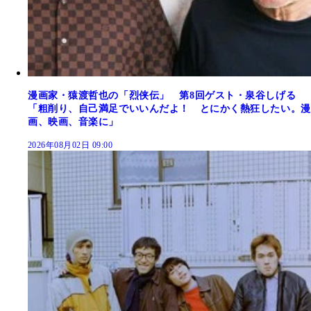
漫画家・猿渡哲也の「烈侠伝」 第8回ゲスト・泉谷しげる
「粗削り、自己満足でいいんだよ！ とにかく熱狂したい。漫
画、映画、音楽に」
2026年08月02日 09:00