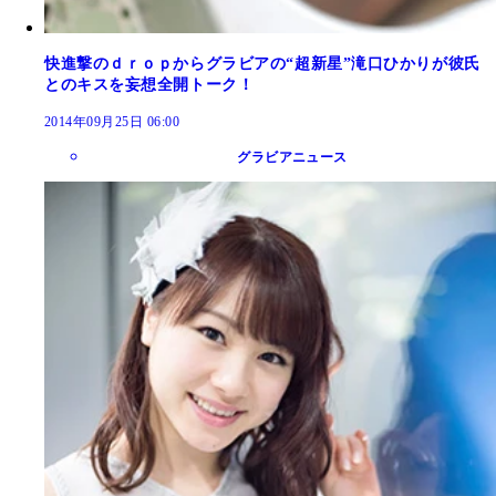
快進撃のｄｒｏｐからグラビアの“超新星”滝口ひかりが彼氏
とのキスを妄想全開トーク！
2014年09月25日 06:00
グラビアニュース