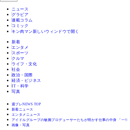
ニュース
グラビア
連載コラム
コミック
キン肉マン
新しいウィンドウで開く
新着
エンタメ
スポーツ
クルマ
ライフ・文化
社会
政治・国際
経済・ビジネス
IT・科学
写真
週プレNEWS TOP
新着ニュース
エンタメニュース
アイドルグループの敏腕プロデューサーたちが明かす仕事の中身 「一年
画像・写真