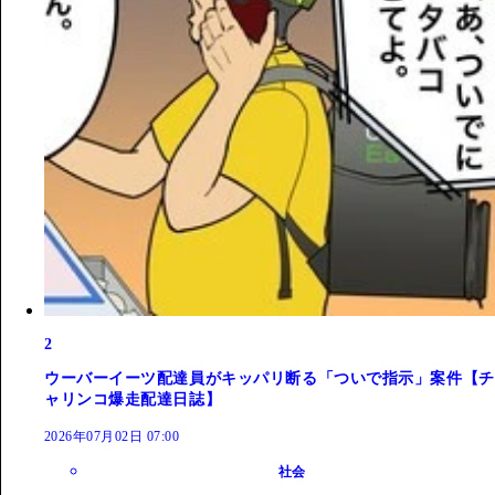
2
ウーバーイーツ配達員がキッパリ断る「ついで指示」案件【チ
ャリンコ爆走配達日誌】
2026年07月02日 07:00
社会