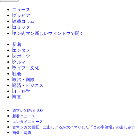
ニュース
グラビア
連載コラム
コミック
キン肉マン
新しいウィンドウで開く
新着
エンタメ
スポーツ
クルマ
ライフ・文化
社会
政治・国際
経済・ビジネス
IT・科学
写真
週プレNEWS TOP
新着ニュース
エンタメニュース
食マンガの巨匠、土山しげるが大ハマりした「コの字酒場」の楽しみ方
画像・写真