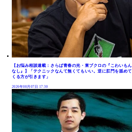
【お悩み相談連載：さらば青春の光・東ブクロの『こわいもん
なし』】「テクニックなんて無くてもいい。逆に肛門を舐めて
くる方が引きます」
2026年08月07日 17:30