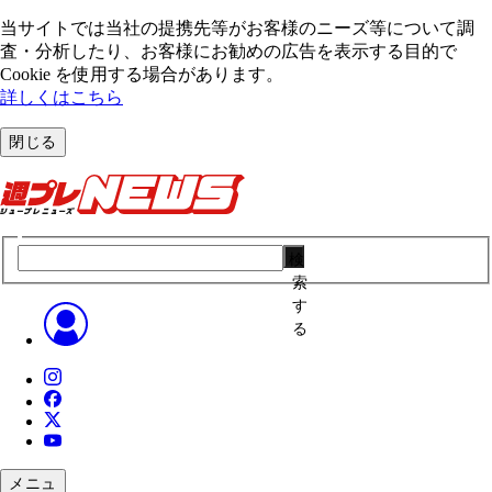
当サイトでは当社の提携先等がお客様のニーズ等について調
査・分析したり、お客様にお勧めの広告を表⽰する⽬的で
Cookie を使⽤する場合があります。
詳しくはこちら
閉じる
検
索
す
る
メニュ