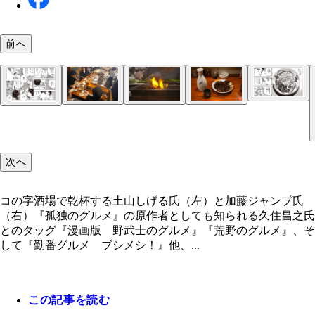
前へ
土山氏がもう一度食べてみたいと話す。第７話 赤
『まるます家』のたぬき豆腐
コの字酒場で乾杯する土山しげる氏（左）と加藤ジ
東京･新橋『美味ぇ津゛（うめづ）』のコの字カウ
焼き場の様子をじっくり眺められるのもコの字酒場
串に刺さった『美味ぇ津゛（うめづ）』の煮込み。
主人公の吉岡としのりと、大学時代の先輩でコの字
プ氏（右）
ー。店を切り盛りするご夫婦の手作りだという
醐味
酒との相性バツグン
に詳しい田中恵子
次へ
コの字酒場で乾杯する土山しげる氏（左）と加藤ジャンプ氏
（右）『孤独のグルメ』の原作者としても知られる久住昌之氏
とのタッグ『漫画版 野武士のグルメ』『荒野のグルメ』、そ
して『勤番グルメ ブシメシ！』他、...
第２話 横浜『のんきや』のコの字カウンター
この記事を読む