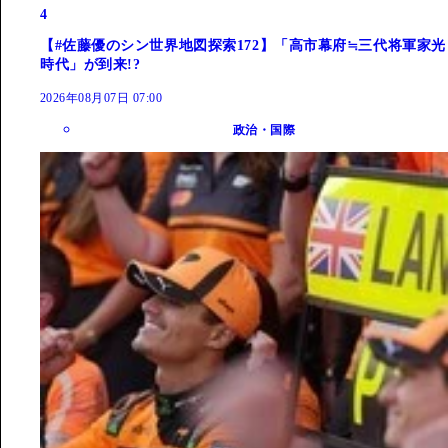
4
【#佐藤優のシン世界地図探索172】「高市幕府≒三代将軍家光
時代」が到来!?
2026年08月07日 07:00
政治・国際