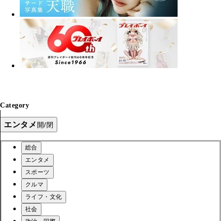
Category
エンタメ
開/閉
総合
エンタメ
スポーツ
クルマ
ライフ・文化
社会