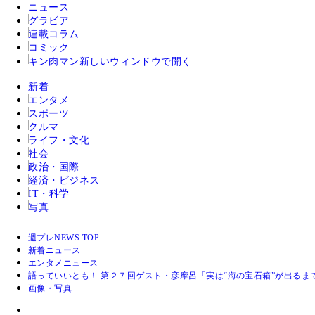
ニュース
グラビア
連載コラム
コミック
キン肉マン
新しいウィンドウで開く
新着
エンタメ
スポーツ
クルマ
ライフ・文化
社会
政治・国際
経済・ビジネス
IT・科学
写真
週プレNEWS TOP
新着ニュース
エンタメニュース
語っていいとも！ 第２７回ゲスト・彦摩呂「実は“海の宝石箱”が出るま
画像・写真