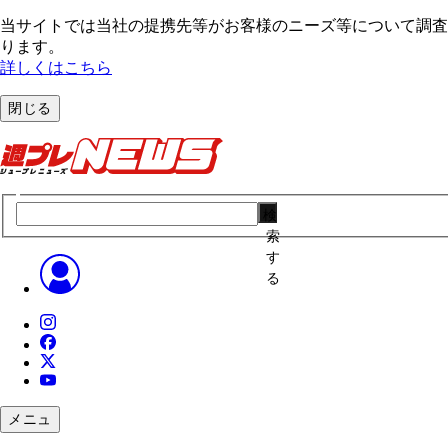
当サイトでは当社の提携先等がお客様のニーズ等について調査・
ります。
詳しくはこちら
閉じる
検
索
す
る
メニュ