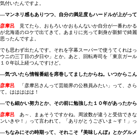
気付いたんですよ。
―マンネリ感もありつつ、自分の満足度もハードルが上がって
彦摩呂
見てたら、おもろいかおもんないか自分が一番わかる
が北海道のロケで出てきて。あまりに光って刺身が新鮮で綺麗
思ったんですよ。
でも思わず出たんです。それを字幕スーパーで使うてくれはっ
ウニの三丁目の夕日や」とか。あと、回転寿司を「東京ガール
１０年以上経つんですけど。
―気づいたら情報番組を席巻してましたからね。いつからこん
彦摩呂
「彦摩呂さんって芸能界の公務員みたい」って、さら
て。ははははは！
―でも細かい努力とか、その前に勉強した１０年があったから
彦摩呂
あ～、まぁそうですかね。周波数が違うと受信できな
ンいきや！」って言われて。「ありがとうございま～す！」っ
―ちなみにその時期って、それこそ『美味しんぼ』とかグルメ