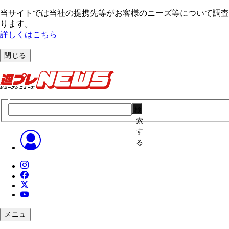
当サイトでは当社の提携先等がお客様のニーズ等について調査・
ります。
詳しくはこちら
閉じる
検
索
す
る
メニュ