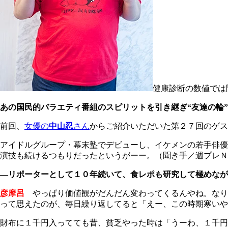
健康診断の数値では
あの国民的バラエティ番組のスピリットを引き継ぎ“友達の輪
前回、
女優の
中山忍
さん
からご紹介いただいた第２７回のゲス
アイドルグループ・幕末塾でデビューし、イケメンの若手俳優
演技も続けるつもりだったというがーー。（聞き手／週プレＮ
―リポーターとして１０年続いて、食レポも研究して極めなが
彦摩呂
やっぱり価値観がだんだん変わってくるんやね。なり
って思えたのが、毎日繰り返してると「えー、この時期寒いや
財布に１千円入ってても昔、貧乏やった時は「うーわ、１千円