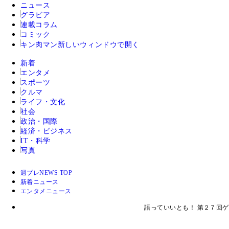
ニュース
グラビア
連載コラム
コミック
キン肉マン
新しいウィンドウで開く
新着
エンタメ
スポーツ
クルマ
ライフ・文化
社会
政治・国際
経済・ビジネス
IT・科学
写真
週プレNEWS TOP
新着ニュース
エンタメニュース
語っていいとも！ 第２７回