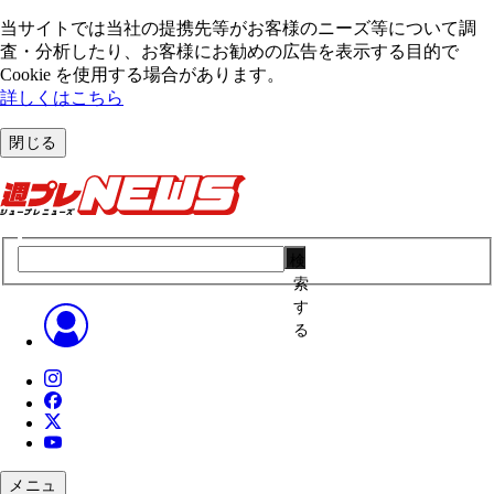
当サイトでは当社の提携先等がお客様のニーズ等について調
査・分析したり、お客様にお勧めの広告を表⽰する⽬的で
Cookie を使⽤する場合があります。
詳しくはこちら
閉じる
検
索
す
る
メニュ