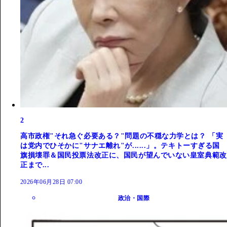
2
高市政権"それ急ぐ必要ある？"問題の不穏な力学とは？ 「実
は党内でひそかに"サナエ離れ"が......」。テキトーすぎる国
旗損壊罪＆国民投票法改正に、国民が望んでいない皇室典範改
正まで...
2026年06月28日 07:00
政治・国際