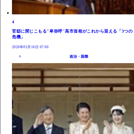
4
官邸に閉じこもる"卑弥呼"高市首相がこれから迎える「3つの
危機」
2026年05月16日 07:00
政治・国際