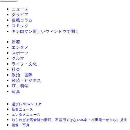
ニュース
グラビア
連載コラム
コミック
キン肉マン
新しいウィンドウで開く
新着
エンタメ
スポーツ
クルマ
ライフ・文化
社会
政治・国際
経済・ビジネス
IT・科学
写真
週プレNEWS TOP
新着ニュース
エンタメニュース
知られざる高倉健の素顔。不器用ではない本名・小田剛一が自らに見出し
画像・写真