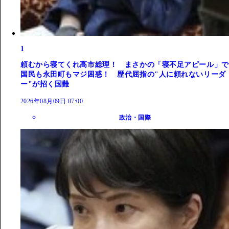
1
頼むから寝てくれ高市総理！ まさかの「寝不足アピール」で
国民も永田町もマジ困惑！ 歴代屈指の"人に頼れないリーダ
ー"が招く国難
2026年08月09日 07:00
政治・国際