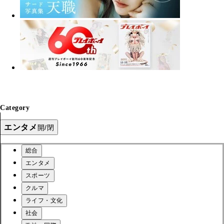
Category
エンタメ
開/閉
総合
エンタメ
スポーツ
クルマ
ライフ・文化
社会