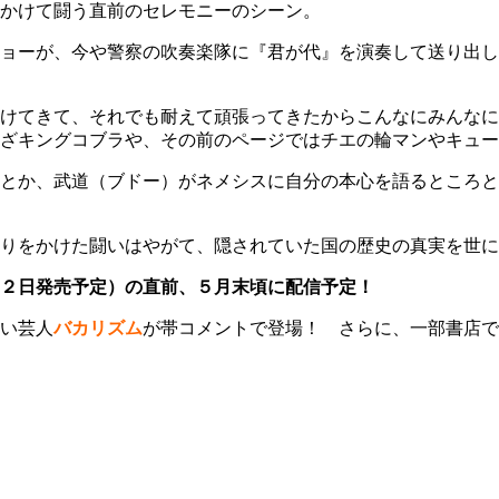
かけて闘う直前のセレモニーのシーン。
ョーが、今や警察の吹奏楽隊に『君が代』を演奏して送り出し
けてきて、それでも耐えて頑張ってきたからこんなにみんなに
わざキングコブラや、その前のページではチエの輪マンやキュ
とか、武道（ブドー）がネメシスに自分の本心を語るところと
りをかけた闘いはやがて、隠されていた国の歴史の真実を世に
月２日発売予定）の直前、５月末頃に配信予定！
い芸人
バカリズム
が帯コメントで登場！ さらに、一部書店で