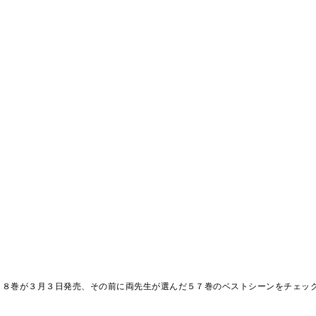
５８巻が３月３日発売、その前に両先生が選んだ５７巻のベストシーンをチェッ