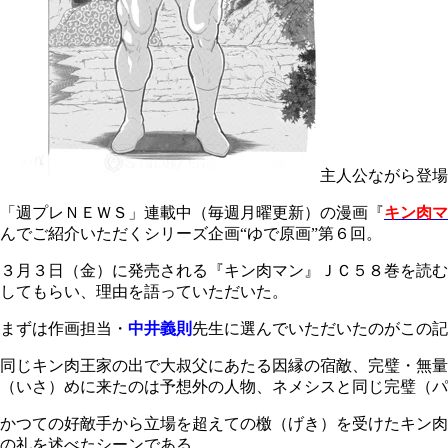
主人公ながら登場
「週プレＮＥＷＳ」連載中（毎週月曜更新）の漫画『
キン肉マ
んでご紹介いただくシリーズ企画“ゆで原画”第６回。
３月３日（金）に発売される『キン肉マン』ＪＣ５８巻を読む
してもらい、理由を語っていただいた。
まずは作画担当・
中井義則
先生に選んでいただいたのがこの記
同じキン肉王家の出で大叔父にあたる因縁の宿敵、完璧・無量
（いさ）めに来たのは予想外の人物、ネメシスと同じ完璧（パ
かつての好敵手から立場を超えての檄（げき）を受けたキン肉
の礼を述べたシーンである。