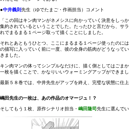
●
中井義則
先生（ゆでたまご・作画担当）コメント
「この回はキン肉マンがネメシスに向かっていく決意をしっか
集約されているということでした。たったひと言だから、サラ
れでまるまる１ページ取って描くことにしました。
それとあともうひとつ、ここにまるまる１ページ使ったのには
の描写に入っていく前に一度、彼の全身の筋肉がどうなってい
きました。
キン肉マンの体ってシンプルなだけに、描く側としてはごまか
一枚を描くことで、かなりいいウォーミングアップができまし
最新５８巻では、中井先生がアップを終え、完璧な状態に仕上
嶋田先生の一枚は、あの作品のオマージュ！？
そしてもう１枚、原作シナリオ担当・
嶋田隆司
先生に選んでい