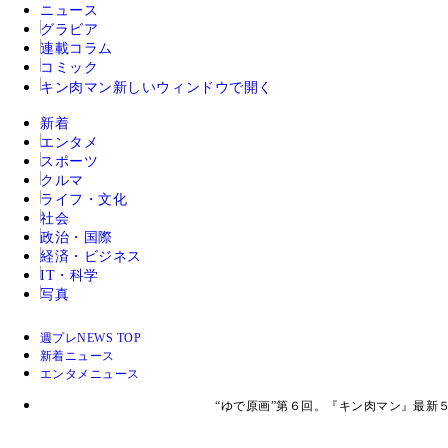
ニュース
グラビア
連載コラム
コミック
キン肉マン
新しいウィンドウで開く
新着
エンタメ
スポーツ
クルマ
ライフ・文化
社会
政治・国際
経済・ビジネス
IT・科学
写真
週プレNEWS TOP
新着ニュース
エンタメニュース
“ゆで原画”第６回。『キン肉マン』最新