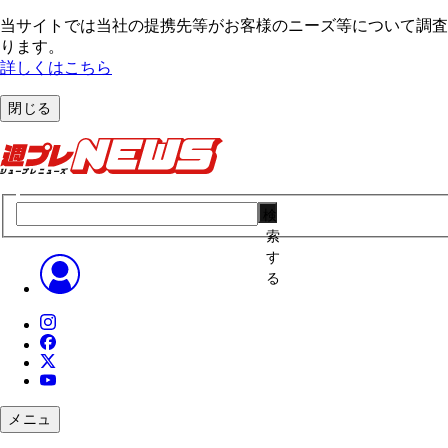
当サイトでは当社の提携先等がお客様のニーズ等について調査・
ります。
詳しくはこちら
閉じる
検
索
す
る
メニュ