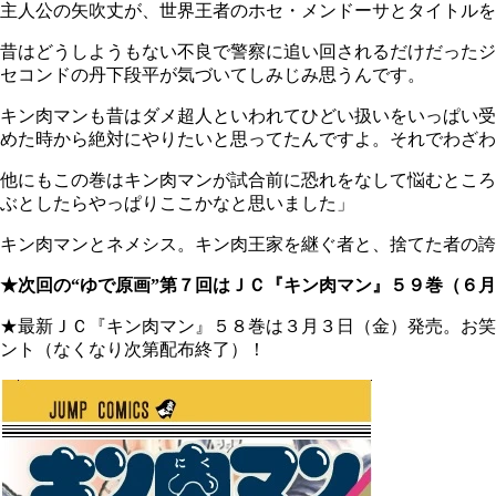
主人公の矢吹丈が、世界王者のホセ・メンドーサとタイトルを
昔はどうしようもない不良で警察に追い回されるだけだったジ
セコンドの丹下段平が気づいてしみじみ思うんです。
キン肉マンも昔はダメ超人といわれてひどい扱いをいっぱい受
めた時から絶対にやりたいと思ってたんですよ。それでわざ
他にもこの巻はキン肉マンが試合前に恐れをなして悩むところ
ぶとしたらやっぱりここかなと思いました」
キン肉マンとネメシス。キン肉王家を継ぐ者と、捨てた者の誇
★次回の“ゆで原画”第７回はＪＣ『キン肉マン』５９巻（６
★最新ＪＣ『キン肉マン』５８巻は３月３日（金）発売。お笑
ント（なくなり次第配布終了）！