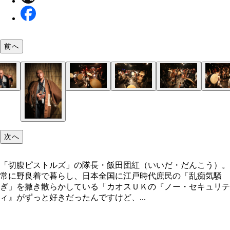
前へ
頭の中をＰＵＮＫの４文字に支配されていた時は、
激しい太鼓の演奏で、客たちはトランス状態になっ
「映像の拡散力には、俺らは勝てません。俺らは『
器はおろか、落語などの伝統芸能は堅苦しくてつま
り狂う
運んで見にきてください』というスタンスで、これ
いと思っていたという飯田隊長
意識というか、もう意地ですね」（飯田隊長）
次へ
「切腹ピストルズ」の隊長・飯田団紅（いいだ・だんこう）。
常に野良着で暮らし、日本全国に江戸時代庶民の「乱痴気騒
ぎ」を撒き散らかしている「カオスＵＫの『ノー・セキュリテ
ィ』がずっと好きだったんですけど、...