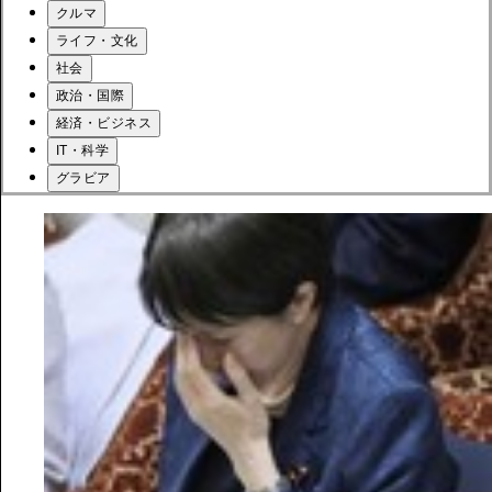
クルマ
ライフ・文化
社会
政治・国際
経済・ビジネス
IT・科学
グラビア