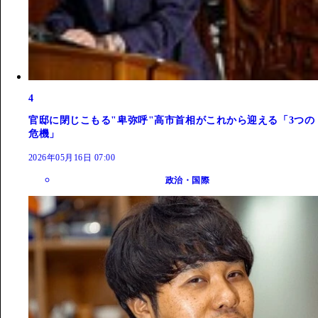
4
官邸に閉じこもる"卑弥呼"高市首相がこれから迎える「3つの
危機」
2026年05月16日 07:00
政治・国際