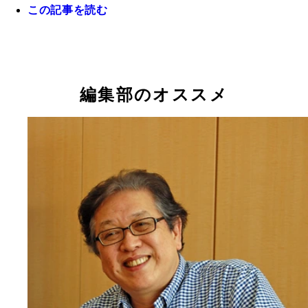
この記事を読む
「切腹ピストルズ」の隊長・飯田団紅（いいだ・だ
う）。常に野良着で暮らし、日本全国に江戸時代庶
編集部のオススメ
「乱痴気騒ぎ」を撒き散らかしている