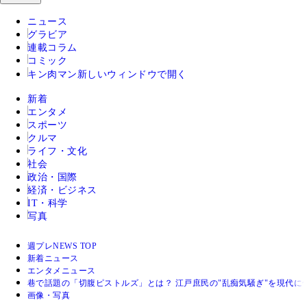
ニュース
グラビア
連載コラム
コミック
キン肉マン
新しいウィンドウで開く
新着
エンタメ
スポーツ
クルマ
ライフ・文化
社会
政治・国際
経済・ビジネス
IT・科学
写真
週プレNEWS TOP
新着ニュース
エンタメニュース
巷で話題の「切腹ピストルズ」とは？ 江戸庶民の"乱痴気騒ぎ"を現代に
画像・写真