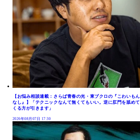
【お悩み相談連載：さらば青春の光・東ブクロの『こわいもん
なし』】「テクニックなんて無くてもいい。逆に肛門を舐めて
くる方が引きます」
2026年08月07日 17:30