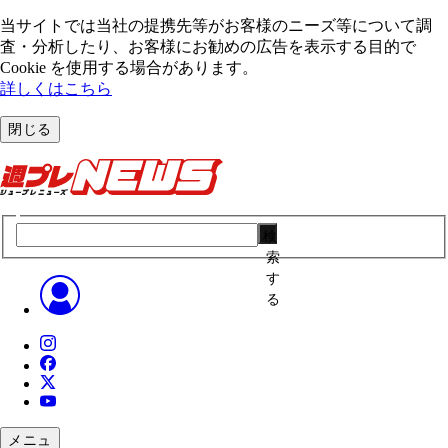
当サイトでは当社の提携先等がお客様のニーズ等について調
査・分析したり、お客様にお勧めの広告を表⽰する⽬的で
Cookie を使⽤する場合があります。
詳しくはこちら
閉じる
検
索
す
る
メニュ