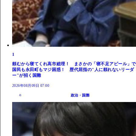
1
頼むから寝てくれ高市総理！ まさかの「寝不足アピール」で
国民も永田町もマジ困惑！ 歴代屈指の"人に頼れないリーダ
ー"が招く国難
2026年08月09日 07:00
政治・国際