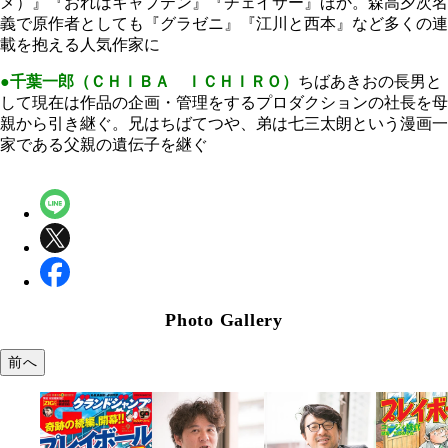
メ）』『おれはキャプテン』『チェイサー』ほか。森高夕次名
義で原作者としても『グラゼニ』『江川と西本』など多くの連
載を抱える人気作家に
●千葉一郎（ＣＨＩＢＡ ＩＣＨＩＲＯ）
ちばあきおの長男と
して現在は作品の企画・管理をするプロダクションの社長を母
親から引き継ぐ。兄はちばてつや、弟は七三太朗という漫画一
家である父親の遺伝子を継ぐ
Photo Gallery
前へ