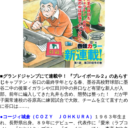
■グランドジャンプにて連載中！ 『プレイボール２』のあらす
じ
キャプテン・谷口の最終学年となる春、墨谷高校野球部に墨
谷二中の後輩イガラシや江田川中の井口など有望な新人が入
部。前年に編入してきた丸井も含め、態勢は整った！ だが甲
子園常連校の谷原高に練習試合で大敗、チームを立て直すため
に谷口は……。
●コージィ城倉（ＣＯＺＹ ＪＯＨＫＵＲＡ）
１９６３年生ま
れ、長野県出身。８９年にデビュー、代表作に『愛米（ラブコ