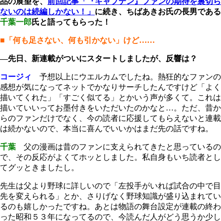
品の展望を、
前回記事「『キャプテン』ファンの期待を裏切ら
ないのは続編しかない！」
に続き、ちばあきお氏の長男である
千葉一郎
氏と語ってもらった！
■「何も足さない、何も引かない」けど……
―先日、新連載がついにスタートしましたが、反響は？
コージィ
予想以上にウエルカムでしたね。熱狂的なファンの
感想が気になってネットでかなりサーチしたんですけど「よく
描いてくれた」「すごく似てる」とかいう声が多くて。これは
描いていいってお墨付きをいただいたのかなと…。ただ、昔か
らのファンだけでなく、今の読者に応援してもらえないと連載
は続かないので、本当に喜んでいいかはまだ先の話ですね。
千葉
父の漫画は昔のファンに支えられてきたと思っているの
で、その反応がよくてホッとしました。私自身もいち読者とし
てグッときましたし。
先生は父より野球に詳しいので「左投手がいれば試合の中で目
先を変えられる」とか、さりげなく野球知識が盛り込まれてい
るのも嬉しかったですね。あとは物語の舞台設定が連載の終わ
った昭和５３年になってるので、今読んだ人がどう思うか少し