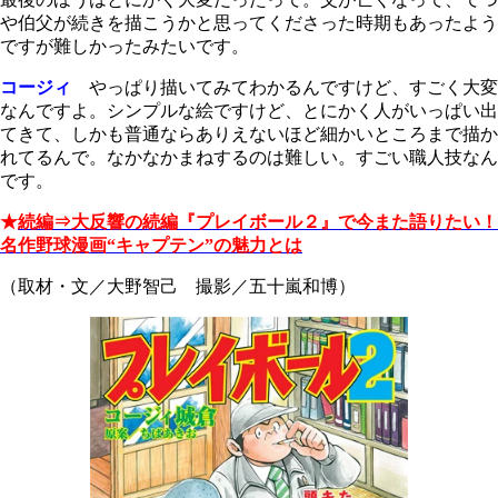
や伯父が続きを描こうかと思ってくださった時期もあったよう
ですが難しかったみたいです。
コージィ
やっぱり描いてみてわかるんですけど、すごく大変
なんですよ。シンプルな絵ですけど、とにかく人がいっぱい出
てきて、しかも普通ならありえないほど細かいところまで描か
れてるんで。なかなかまねするのは難しい。すごい職人技なん
です。
★
続編⇒大反響の続編『プレイボール２』で今また語りたい！
名作野球漫画“キャプテン”の魅力とは
（取材・文／大野智己 撮影／五十嵐和博）