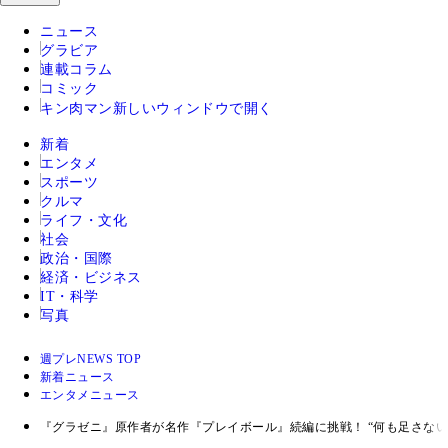
ニュース
グラビア
連載コラム
コミック
キン肉マン
新しいウィンドウで開く
新着
エンタメ
スポーツ
クルマ
ライフ・文化
社会
政治・国際
経済・ビジネス
IT・科学
写真
週プレNEWS TOP
新着ニュース
エンタメニュース
『グラゼニ』原作者が名作『プレイボール』続編に挑戦！ “何も足さない