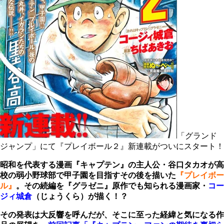
「グランド
ジャンプ」にて『プレイボール２』新連載がついにスタート！
昭和を代表する漫画『キャプテン』の主人公・谷口タカオが高
校の弱小野球部で甲子園を目指すその後を描いた
『プレイボー
ル』
。その続編を『グラゼニ』原作でも知られる漫画家・
コー
ジィ城倉
（じょうくら）が描く！？
その発表は大反響を呼んだが、そこに至った経緯と気になる作