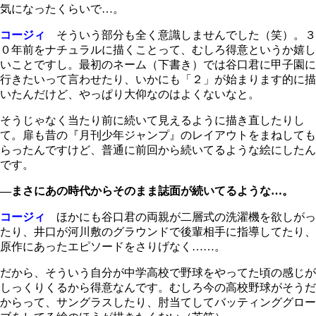
気になったくらいで…。
コージィ
そういう部分も全く意識しませんでした（笑）。３
０年前をナチュラルに描くことって、むしろ得意というか嬉し
いことですし。最初のネーム（下書き）では谷口君に甲子園に
行きたいって言わせたり、いかにも「２」が始まります的に描
いたんだけど、やっぱり大仰なのはよくないなと。
そうじゃなく当たり前に続いて見えるように描き直したりし
て。扉も昔の『月刊少年ジャンプ』のレイアウトをまねしても
らったんですけど、普通に前回から続いてるような絵にしたん
です。
―まさにあの時代からそのまま誌面が続いてるような…。
コージィ
ほかにも谷口君の両親が二層式の洗濯機を欲しがっ
たり、井口が河川敷のグラウンドで後輩相手に指導してたり、
原作にあったエピソードをさりげなく……。
だから、そういう自分が中学高校で野球をやってた頃の感じが
しっくりくるから得意なんです。むしろ今の高校野球がそうだ
からって、サングラスしたり、肘当てしてバッティンググロー