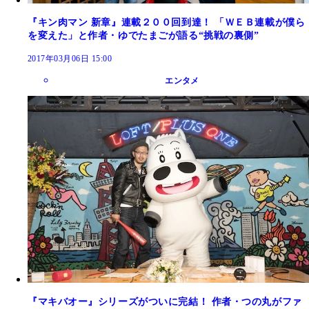
『キン肉マン 新章』連載２００回到達！ 「ＷＥＢ連載が僕ら
を変えた」と作者・ゆでたまごが語る“挑戦の裏側”
2017年03月06日 15:00
エンタメ
『マキバオー』シリーズがついに完結！ 作者・つの丸がファ