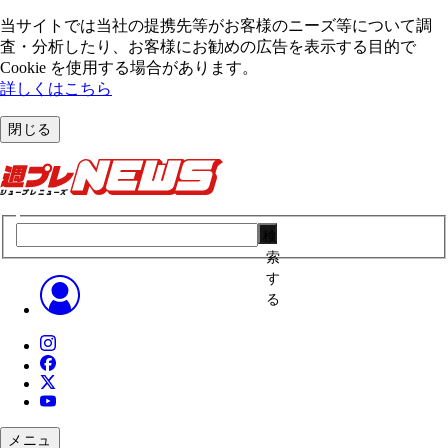
当サイトでは当社の提携先等がお客様のニーズ等について調
査・分析したり、お客様にお勧めの広告を表⽰する⽬的で
Cookie を使⽤する場合があります。
詳しくはこちら
閉じる
検
索
す
る
メニュ