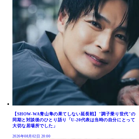
【SHOW-WA青山隼の果てしない延長戦】"調子乗り世代"の
同期と対談後のひとり語り「U-20代表は当時の自分にとって
大切な居場所でした」
2026年08月02日 20:00