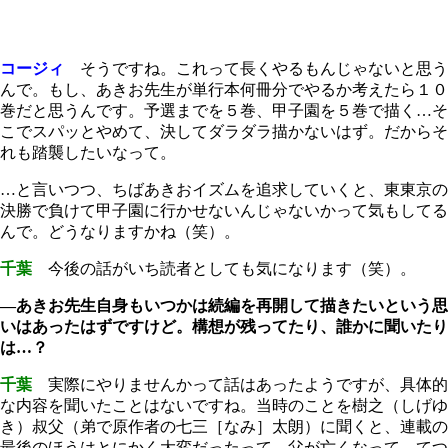
コージィ
そうですね。これって長くやるもんじゃないと思う
んで。もし、あきお先生が単行本何冊分でやるか考えたら１０
巻だと思うんです。予選までを５巻、甲子園を５巻で描く…そ
こでスパッとやめて、決してダラダラ描かないはず。だからそ
れも踏襲したいなって。
…と言いつつ、ちばあきおイズムを追求していくと、東東京の
決勝で負けて甲子園に行かせないんじゃないかって気もしてる
んで。どうなりますかね（笑）。
千葉
今後の話がいち読者としても気になります（笑）。
―あきお先生自身もいつかは続編を再開して描きたいという思
いはあったはずですけど。構想が残ってたり、誰かに聞いたり
は…？
千葉
実際にやりませんかって話はあったようですが、具体的
な内容を聞いたことはないですね。当時のことを樹之（しげゆ
き）叔父（弟で原作者の七三［なみ］太朗）に聞くと、連載の
最後のほうはとにかく大変だったって。父が亡くなって、てつ