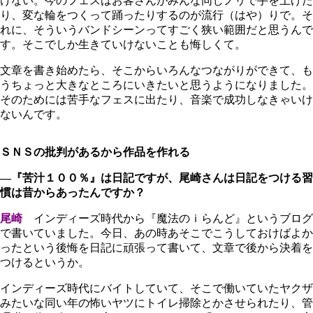
けない。今のフェスはお客さんがみんな同じノリで手を上げた
り、変な輪をつくって踊ったりするのが流行（はや）りで。そ
れに、そういうバンドシーンってすごく狭い範囲だと思うんで
す。そこでしか生きていけないことも悔しくて。
文章を書き始めたら、そこからいろんなつながりができて、も
うちょっと大きなところにいきたいと思うようになりました。
そのためには苦手なフェスに出たり、音楽で成功しなきゃいけ
ないんです。
ＳＮＳの批判があるから作品を作れる
―『苦汁１００％』は日記ですが、尾崎さんは日記をつける習
慣は昔からあったんですか？
尾崎
インディーズ時代から『魔法のｉらんど』というブログ
で書いていました。今日、あの時あそこでこうしておけばよか
ったという後悔を日記に頑張って書いて、文章で後から決着を
つけるというか。
インディーズ時代にバイトしていて、そこで働いていたヤクザ
みたいな同い年の怖いヤツにトイレ掃除とかさせられたり、管