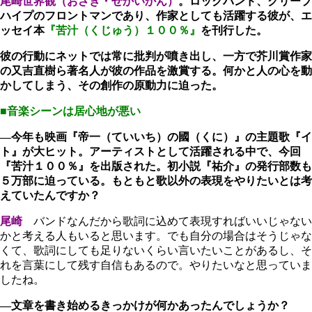
尾崎世界観
（おざき・せかいかん）
。ロックバンド、クリープ
ハイプのフロントマンであり、作家としても活躍する彼が、エ
ッセイ本
『苦汁（くじゅう）１００％』
を刊行した。
彼の行動にネットでは常に批判が噴き出し、一方で芥川賞作家
の又吉直樹ら著名人が彼の作品を激賞する。何かと人の心を動
かしてしまう、その創作の原動力に迫った。
■音楽シーンは居心地が悪い
―今年も映画『帝一（ていいち）の國（くに）』の主題歌『イ
ト』が大ヒット。アーティストとして活躍される中で、今回
『苦汁１００％』を出版された。初小説『祐介』の発行部数も
５万部に迫っている。もともと歌以外の表現をやりたいとは考
えていたんですか？
尾崎
バンドなんだから歌詞に込めて表現すればいいじゃない
かと考える人もいると思います。でも自分の場合はそうじゃな
くて、歌詞にしても足りないくらい言いたいことがあるし、そ
れを言葉にして残す自信もあるので。やりたいなと思っていま
したね。
―文章を書き始めるきっかけが何かあったんでしょうか？