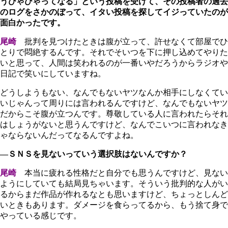
うひゃひゃってなる」という投稿を受けて、その投稿者の過去
のログをさかのぼって、イタい投稿を探してイジっていたのが
面白かったです。
尾崎
批判を見つけたときは腹が立って、許せなくて部屋でひ
とりで悶絶するんです。それでそいつを下に押し込めてやりた
いと思って、人間は笑われるのが一番いやだろうからラジオや
日記で笑いにしていますね。
どうしようもない、なんでもないヤツなんか相手にしなくてい
いじゃんって周りには言われるんですけど、なんでもないヤツ
だからこそ腹が立つんです。尊敬している人に言われたらそれ
はしょうがないと思うんですけど、なんでこいつに言われなき
ゃならないんだってなるんですよね。
―ＳＮＳを見ないっていう選択肢はないんですか？
尾崎
本当に疲れる性格だと自分でも思うんですけど、見ない
ようにしていても結局見ちゃいます。そういう批判的な人がい
るからまだ作品が作れるなとも思いますけど、ちょっとしんど
いときもあります。ダメージを食らってるから、もう捨て身で
やっている感じです。