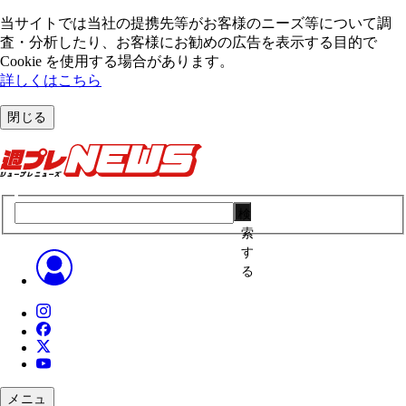
当サイトでは当社の提携先等がお客様のニーズ等について調
査・分析したり、お客様にお勧めの広告を表⽰する⽬的で
Cookie を使⽤する場合があります。
詳しくはこちら
閉じる
検
索
す
る
メニュ