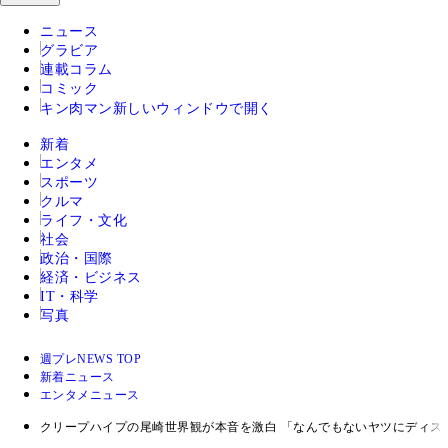
ニュース
グラビア
連載コラム
コミック
キン肉マン
新しいウィンドウで開く
新着
エンタメ
スポーツ
クルマ
ライフ・文化
社会
政治・国際
経済・ビジネス
IT・科学
写真
週プレNEWS TOP
新着ニュース
エンタメニュース
クリープハイプの尾崎世界観が本音を激白 「なんでもないヤツにディス