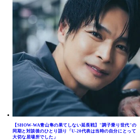
【SHOW-WA青山隼の果てしない延長戦】"調子乗り世代"の
同期と対談後のひとり語り「U-20代表は当時の自分にとって
大切な居場所でした」