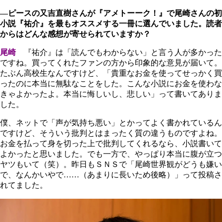
―ピースの又吉直樹さんが『アメトーーク！』で尾崎さんの初
小説『祐介』を最もオススメする一冊に選んでいました。読者
からはどんな感想が寄せられていますか？
尾崎
『祐介』は「読んでもわからない」と言う人が多かった
ですね。買ってくれたファンの方から印象的な意見が届いて。
たぶん高校生なんですけど、「貴重なお金を使ってせっかく買
ったのに本当に無駄なことをした。こんな小説にお金を使わな
きゃよかったよ。本当に悔しいし、悲しい」って書いてありま
した。
僕、ネットで「声が気持ち悪い」とかってよく書かれているん
ですけど、そういう批判とはまったく質の違うものですよね。
お金を払って身を切った上で批判してくれるなら、小説書いて
よかったと思いました。でも一方で、やっぱり本当に腹が立つ
ヤツもいて（笑）。昨日もＳＮＳで「尾崎世界観がどうも嫌い
で、なんかいやで……（あまりに長いため後略）」って投稿さ
れてました。