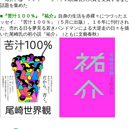
話題を集めた
■
『苦汁１００％』『祐介』
自身の生活を赤裸々につづったエ
ッセイ、『苦汁１００％』（５月に出版）。１６年に刊行され
た、売れる日を夢見る若きバンドマンによる大逆走の日々を描
いた尾崎氏の初小説『祐介』（ともに文藝春秋）