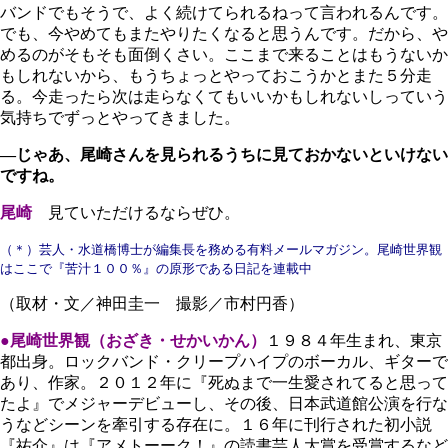
バンドでもそうで、よく続けてられるねって言われるんです。
でも、今やめてもまたやりたくなると思うんです。だから、や
めるのがそもそも面倒くさい。ここまで来ることはもうないか
もしれないから、もうちょっとやっておこうかとまた５分走
る。今走ったら次は走らなくてもいいかもしれないしっていう
気持ちでずっとやってきました。
―じゃあ、尾崎さんを見られるうちに見ておかないといけない
ですね。
尾崎
見ていただけるならぜひ。
（＊）芸人・水道橋博士が編集長を務める有料メールマガジン。尾崎世界観
はここで『苦汁１００％』の原形である日記を連載中
（取材・文／神田圭一 撮影／市村円香）
●尾崎世界観（おざき・せかいかん）
１９８４年生まれ、東京
都出身。ロックバンド・クリープハイプのボーカル、ギターで
あり、作家。２０１２年に『死ぬまで一生愛されてると思って
たよ』でメジャーデビューし、その後、日本武道館公演を行な
うなどシーンを牽引する存在に。１６年に刊行された初小説
『祐介』は『アメトーーク！』の読書芸人大賞を受賞するなど