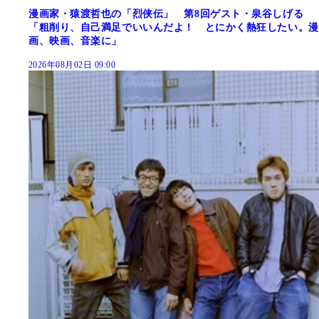
漫画家・猿渡哲也の「烈侠伝」 第8回ゲスト・泉谷しげる
「粗削り、自己満足でいいんだよ！ とにかく熱狂したい。漫
画、映画、音楽に」
2026年08月02日 09:00