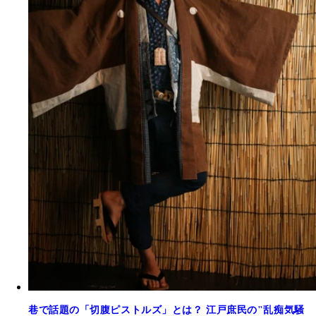
巷で話題の「切腹ピストルズ」とは？ 江戸庶民の"乱痴気騒