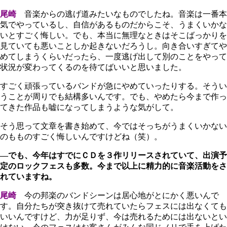
尾崎
音楽からの逃げ道みたいなものでしたね。音楽は一番本
気でやっているし、自信があるものだからこそ、うまくいかな
いとすごく悔しい。でも、本当に無理なときはそこばっかりを
見ていても悪いことしか起きないだろうし。向き合いすぎてや
めてしまうくらいだったら、一度逃げ出して別のことをやって
状況が変わってくるのを待てばいいと思いました。
すごく頑張っているバンドが急にやめていったりする。そうい
うことが周りでも結構多いんです。でも、やめたら今まで作っ
てきた作品も嘘になってしまうような気がして。
そう思って文章を書き始めて、今ではそっちがうまくいかない
のもものすごく悔しいんですけどね（笑）。
―でも、今年はすでにＣＤを３作リリースされていて、出演予
定のロックフェスも多数。今まで以上に精力的に音楽活動をさ
れていますね。
尾崎
今の邦楽のバンドシーンは居心地がとにかく悪いんで
す。自分たちが突き抜けて売れていたらフェスには出なくても
いいんですけど、力が足りず、今は売れるためには出ないとい