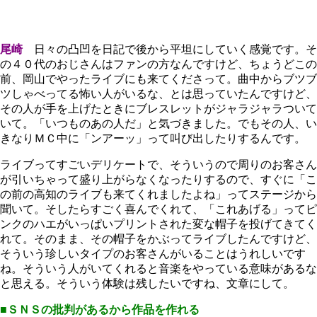
尾崎
日々の凸凹を日記で後から平坦にしていく感覚です。そ
の４０代のおじさんはファンの方なんですけど、ちょうどこの
前、岡山でやったライブにも来てくださって。曲中からブツブ
ツしゃべってる怖い人がいるな、とは思っていたんですけど、
その人が手を上げたときにブレスレットがジャラジャラついて
いて。「いつものあの人だ」と気づきました。でもその人、い
きなりＭＣ中に「ンアーッ」って叫び出したりするんです。
ライブってすごいデリケートで、そういうので周りのお客さん
が引いちゃって盛り上がらなくなったりするので、すぐに「こ
の前の高知のライブも来てくれましたよね」ってステージから
聞いて。そしたらすごく喜んでくれて、「これあげる」ってピ
ンクのハエがいっぱいプリントされた変な帽子を投げてきてく
れて。そのまま、その帽子をかぶってライブしたんですけど、
そういう珍しいタイプのお客さんがいることはうれしいです
ね。そういう人がいてくれると音楽をやっている意味があるな
と思える。そういう体験は残したいですね、文章にして。
■
ＳＮＳの批判があるから作品を作れる