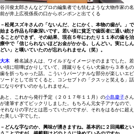
谷川俊太郎さんなどプロの編集者でも怯むような大物作家の名
前が井上広視係長の口からポンポンと出てくる
－松尾スズキさんの「ないんだ、とにかく、本物の歯が。」で
始まる作品も印象深いです。若い頃に貧乏で歯医者に通い続け
ることができず、その結果、現在５年にわたり１１本の歯を治
療中で「信じられないほどお金がかかる。しんどい。実にしん
どい」と嘆いていたのが忘れられません（笑）。
大木
椎名誠さんは、ワイルドなイメージそのままでした。若
い頃に喧嘩ばかりしていて、踵蹴りをくらい犬歯から３本もの
歯を折っちゃった話。こういうパーソナルな部分が楽しいエピ
ソードとして出てくると、コンセプトの「クスッと笑える」話
になりやすいのかもしれません。
あと、これから発行予定（２０１７年１１月）の
小島慶子
さん
が達筆すぎてビックリしました。もちろん元女子アナなので、
それなりの字だとは思っていたのですが、それをはるかに超え
た美しい字でした。
－どんな字なのか、興味が湧きますね。基本的に２回掲載とい
うことですが、掲載順はどのように決めているのですか。