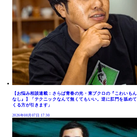
【お悩み相談連載：さらば青春の光・東ブクロの『こわいもん
なし』】「テクニックなんて無くてもいい。逆に肛門を舐めて
くる方が引きます」
2026年08月07日 17:30