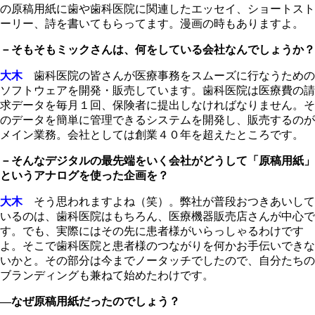
の原稿用紙に歯や歯科医院に関連したエッセイ、ショートスト
ーリー、詩を書いてもらってます。漫画の時もありますよ。
－そもそもミックさんは、何をしている会社なんでしょうか？
大木
歯科医院の皆さんが医療事務をスムーズに行なうための
ソフトウェアを開発・販売しています。歯科医院は医療費の請
求データを毎月１回、保険者に提出しなければなりません。そ
のデータを簡単に管理できるシステムを開発し、販売するのが
メイン業務。会社としては創業４０年を超えたところです。
－そんなデジタルの最先端をいく会社がどうして「原稿用紙」
というアナログを使った企画を？
大木
そう思われますよね（笑）。弊社が普段おつきあいして
いるのは、歯科医院はもちろん、医療機器販売店さんが中心で
す。でも、実際にはその先に患者様がいらっしゃるわけです
よ。そこで歯科医院と患者様のつながりを何かお手伝いできな
いかと。その部分は今までノータッチでしたので、自分たちの
ブランディングも兼ねて始めたわけです。
―なぜ原稿用紙だったのでしょう？