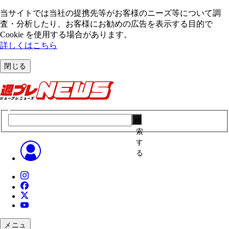
当サイトでは当社の提携先等がお客様のニーズ等について調
査・分析したり、お客様にお勧めの広告を表⽰する⽬的で
Cookie を使⽤する場合があります。
詳しくはこちら
閉じる
検
索
す
る
メニュ