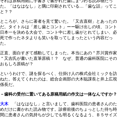
それは原稿用紙に手書きで書かれた歯にまつわる読み物だっ
た。「はなはなし」と隅に印刷されている…「歯な話」ってこ
と？？
ところが、さらに著者を見て驚いた。「又吉直樹」とあったの
だ。タイトルは「差し歯とコント」ーー駆け出しの頃、コント
日本一を決める大会で、コント中に差し歯がとれてしまい、必
死で作ったネタよりも笑いを取ってしまったという内容だっ
た。
正直、面白すぎて感動してしまった。本当にあの＂芥川賞作家
＂又吉氏が書いた直筆原稿！？ なぜ、普通の歯科医院にその
おもしろ原稿が？
というわけで、謎を探るべく、仕掛け人の株式会社ミックを訪
ねた。答えてくれたのは、総合企画部の大木聡課長と井上広視
係長だ。
－歯科の受付に置いてある原稿用紙の作文は一体なんですか？
大木
「はなはなし」と言いまして、歯科医院の患者さんのた
めだけに書かれた読み物です。診療前後のちょっとした待ち時
間に患者さんの気持ちが少しでも明るくなるよう、Ｂ５サイズ