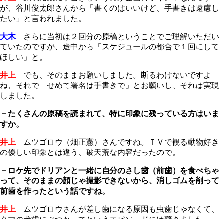
が、谷川俊太郎さんから「書くのはいいけど、手書きは遠慮し
たい」と言われました。
大木
さらに当初は２回分の原稿ということでご理解いただい
ていたのですが、途中から「スケジュールの都合で１回にして
ほしい」と。
井上
でも、そのままお願いしました。断るわけないですよ
ね。それで「せめて署名は手書きで」とお願いし、それは実現
しました。
－たくさんの原稿を読まれて、特に印象に残っている方はいま
すか。
井上
ムツゴロウ（畑正憲）さんですね。ＴＶで観る動物好き
の優しい印象とは違う、破天荒な内容だったので。
－ロケ先でドリアンと一緒に自分のさし歯（前歯）を食べちゃ
って、そのままの顔じゃ撮影できないから、消しゴムを削って
前歯を作ったという話ですね。
井上
ムツゴロウさんが差し歯になる原因も虫歯じゃなくて、