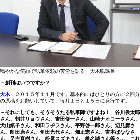
穏やかな笑顔で執筆依頼の苦労を語る、大木聡課長
－創刊はいつですか？
大木
２０１５年１１月です。基本的にはひとりの方に２回分
の原稿をお願いしていて、毎月１日と１５日に発行です。
－それにしても、そうそうたる執筆陣ですよね！ 谷川俊太郎
さん、朝井リョウさん、吉田修一さん、山崎ナオコーラさん、
犬山紙子さん、和田ラヂヲさん、平野啓一郎さん、辺見庸さ
ん、町田康さん、角田光代さん、畑正憲さん、吉本ばななさ
ん、又吉直樹さん、松尾スズキさん、椎名誠さん等々…。これ