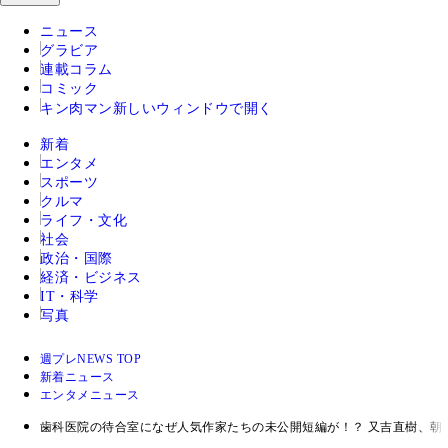
ニュース
グラビア
連載コラム
コミック
キン肉マン
新しいウィンドウで開く
新着
エンタメ
スポーツ
クルマ
ライフ・文化
社会
政治・国際
経済・ビジネス
IT・科学
写真
週プレNEWS TOP
新着ニュース
エンタメニュース
歯科医院の待合室になぜ人気作家たちの未公開短編が！？ 又吉直樹、朝