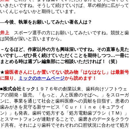
いきたいですね。そうして続けていけば、草の根的に広がって
いくんじゃないかと期待しています。
―今後、執筆をお願いしてみたい著名人は？
井上
スポーツ選手の方にお願いしてみたいですね。競技と歯
は関係が深いと言いますから。
－なるほど、作家以外の方も興味深いですね。その直筆も見た
いですし…ぜひ長く続けていただくことを期待しつつ…一冊に
まとめる時は週プレ編集部にご相談いただければ！（笑）
★
歯医者さんにしか置いてない読み物「はなはなし」は最新号
に限り、
ミックのホームページ
から読めます！
■
株式会社ミック
１９７６年の創業以来、歯科向けソフトウェ
アの開発・販売。「もっと、人と医療のそばへ。」をスローガ
ンに、事業を通じて社会と歯科医療への貢献を目指す。患者の
歯みがきを見守る新サービス「Ｃｕｒｌｉｎｅ（キュアライ
ン）」も発表。歯科で処方する「処方電動歯ブラシ（ＴＭ）」
とスマートフォンが連動することで、歯磨きのデータをクラウ
ド共有。それにより歯科でそれぞれの口腔状況に合わせて処方