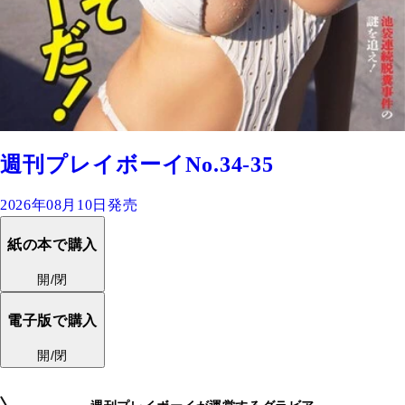
週刊プレイボーイNo.34-35
2026年08月10日発売
紙の本で購入
開/閉
電子版で購入
開/閉