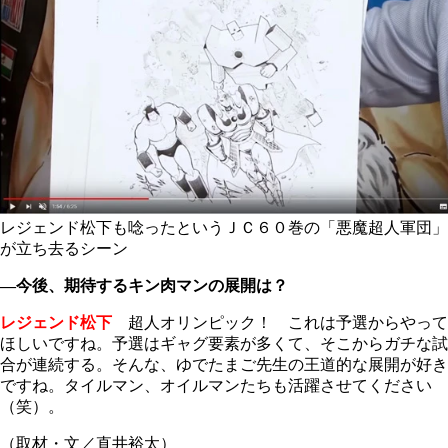
レジェンド松下も唸ったというＪＣ６０巻の「悪魔超人軍団」
が立ち去るシーン
―今後、期待するキン肉マンの展開は？
レジェンド松下
超人オリンピック！ これは予選からやって
ほしいですね。予選はギャグ要素が多くて、そこからガチな試
合が連続する。そんな、ゆでたまご先生の王道的な展開が好き
ですね。タイルマン、オイルマンたちも活躍させてください
（笑）。
（取材・文／直井裕太）