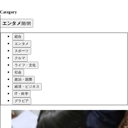
Category
エンタメ
開/閉
総合
エンタメ
スポーツ
クルマ
ライフ・文化
社会
政治・国際
経済・ビジネス
IT・科学
グラビア