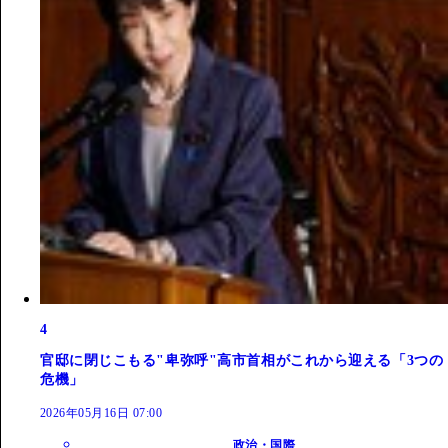
4
官邸に閉じこもる"卑弥呼"高市首相がこれから迎える「3つの
危機」
2026年05月16日 07:00
政治・国際