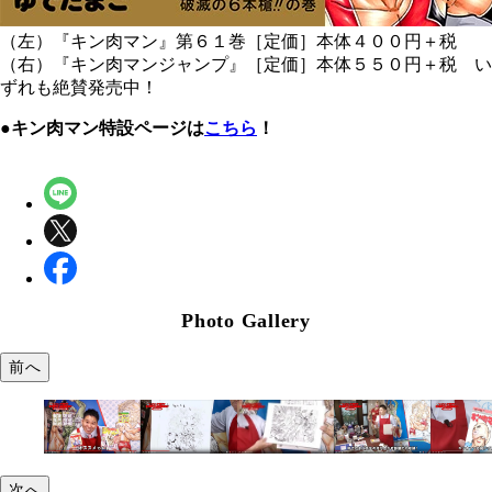
（左）『キン肉マン』第６１巻［定価］本体４００円＋税
（右）『キン肉マンジャンプ』［定価］本体５５０円＋税 い
ずれも絶賛発売中！
●キン肉マン特設ページは
こちら
！
Photo Gallery
前へ
次へ