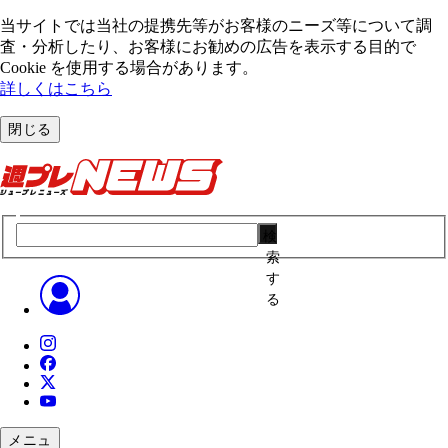
当サイトでは当社の提携先等がお客様のニーズ等について調
査・分析したり、お客様にお勧めの広告を表⽰する⽬的で
Cookie を使⽤する場合があります。
詳しくはこちら
閉じる
検
索
す
る
メニュ