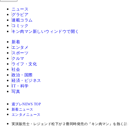
ニュース
グラビア
連載コラム
コミック
キン肉マン
新しいウィンドウで開く
新着
エンタメ
スポーツ
クルマ
ライフ・文化
社会
政治・国際
経済・ビジネス
IT・科学
写真
週プレNEWS TOP
新着ニュース
エンタメニュース
実演販売士・レジェンド松下が２冊同時発売の『キン肉マン』を熱く語