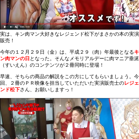
実は、キン肉マン大好きなレジェンド松下がまさかの本の実演
販売！
今年の１２月２９日（金）は、平成２９（肉）年最後となる
キ
ン
肉
マンの日
となった。そんなメモリアルデーに肉マニア垂涎
（すいえん）のコンテンツが２冊同時に登場！
早速、そちらの商品の解説をこの方にしてもらいましょう。今
回、２冊のＰＲ映像を担当していただいた実演販売士の
レジェ
ンド松下
さん、お願いしますっ！