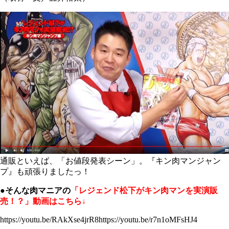
通販といえば、「お値段発表シーン」。『キン肉マンジャン
プ』も頑張りましたっ！
●そんな肉マニアの
「レジェンド松下がキン肉マンを実演販
売！？」動画はこちら↓
https://youtu.be/RAkXse4jrR8https://youtu.be/r7n1oMFsHJ4