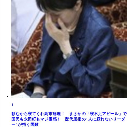
1
頼むから寝てくれ高市総理！ まさかの「寝不足アピール」で
国民も永田町もマジ困惑！ 歴代屈指の"人に頼れないリーダ
ー"が招く国難