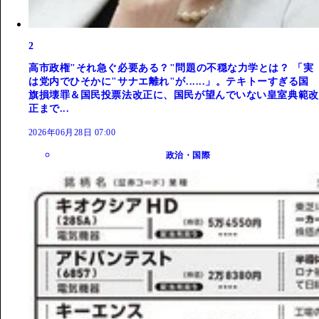
2
高市政権"それ急ぐ必要ある？"問題の不穏な力学とは？ 「実
は党内でひそかに"サナエ離れ"が......」。テキトーすぎる国
旗損壊罪＆国民投票法改正に、国民が望んでいない皇室典範改
正まで...
2026年06月28日 07:00
政治・国際