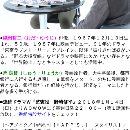
●
織田裕二（おだ・ゆうじ）
俳優。１９６７年１２月１３日生
まれ、５０歳。１９８７年に映画デビュー。９１年のドラマ
『東京ラブストーリー』でブレイク。以降『振り返れば奴がい
る』『踊る大捜査線』などドラマや映画に欠かせない存在とな
る。『世界陸上』などキャスターとしても活躍中。
●
周 良貨（しゅう・りょうか）
漫画原作者。大学卒業後、都市
銀行に入行するも退職し、文筆業をスタート。のちに漫画原作
者となる。銀行員だった経験を活かし、経済をテーマにした作
品を多く手がける。
■連続ドラマＷ『監査役 野崎修平』
２０１８年１月１４日
（日）よりＷＯＷＯＷにて毎週日曜２２：００～（第１話無料
放送）。
番組特設サイト
をチェック！
（ヘアメイク／中嶋竜司［ＨＡＰＰ’Ｓ．］ スタイリスト／