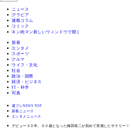
ニュース
グラビア
連載コラム
コミック
キン肉マン
新しいウィンドウで開く
新着
エンタメ
スポーツ
クルマ
ライフ・文化
社会
政治・国際
経済・ビジネス
IT・科学
写真
週プレNEWS TOP
新着ニュース
エンタメニュース
デビュー３０年、５０歳となった織田裕二が初めて実感したサラリーマ