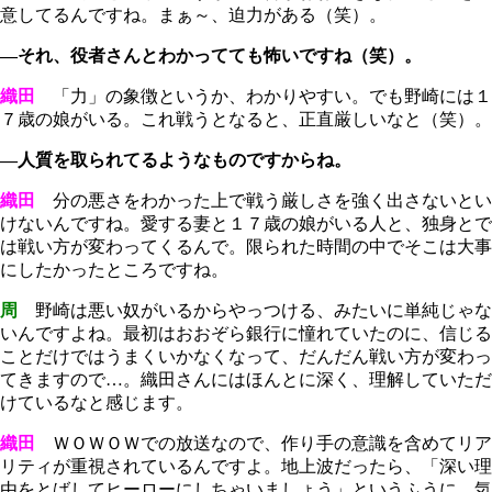
意してるんですね。まぁ～、迫力がある（笑）。
―それ、役者さんとわかってても怖いですね（笑）。
織田
「力」の象徴というか、わかりやすい。でも野崎には１
７歳の娘がいる。これ戦うとなると、正直厳しいなと（笑）。
―人質を取られてるようなものですからね。
織田
分の悪さをわかった上で戦う厳しさを強く出さないとい
けないんですね。愛する妻と１７歳の娘がいる人と、独身とで
は戦い方が変わってくるんで。限られた時間の中でそこは大事
にしたかったところですね。
周
野崎は悪い奴がいるからやっつける、みたいに単純じゃな
いんですよね。最初はおおぞら銀行に憧れていたのに、信じる
ことだけではうまくいかなくなって、だんだん戦い方が変わっ
てきますので…。織田さんにはほんとに深く、理解していただ
けているなと感じます。
織田
ＷＯＷＯＷでの放送なので、作り手の意識を含めてリア
リティが重視されているんですよ。地上波だったら、「深い理
由をとばしてヒーローにしちゃいましょう」というふうに、気