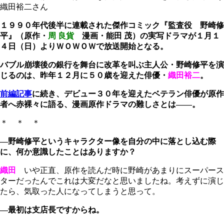
織田裕二さん
１９９０年代後半に連載された傑作コミック『監査役 野崎修
平』（原作・
周 良貨
漫画・能田 茂）の実写ドラマが１月１
４日（日）よりＷＯＷＯＷで放送開始となる。
バブル崩壊後の銀行を舞台に改革を叫ぶ主人公・野崎修平を演
じるのは、昨年１２月に５０歳を迎えた俳優・
織田裕二
。
前編記事
に続き、デビュー３０年を迎えたベテラン俳優が原作
者へ赤裸々に語る、漫画原作ドラマの難しさとは――。
＊ ＊ ＊
―野崎修平というキャラクター像を自分の中に落とし込む際
に、何か意識したことはありますか？
織田
いや正直、原作を読んだ時に野崎があまりにスーパース
ターだったんでこれは大変だなと思いましたね。考えずに演じ
たら、気取った人になってしまうと思って。
―最初は支店長ですからね。