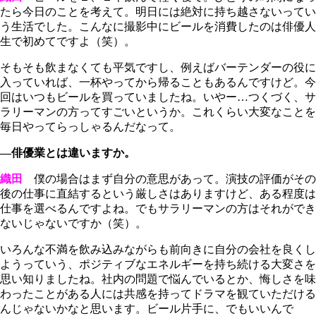
たら今日のことを考えて。明日には絶対に持ち越さないってい
う生活でした。こんなに撮影中にビールを消費したのは俳優人
生で初めてですよ（笑）。
そもそも飲まなくても平気ですし、例えばバーテンダーの役に
入っていれば、一杯やってから帰ることもあるんですけど。今
回はいつもビールを買っていましたね。いやー…つくづく、サ
ラリーマンの方ってすごいというか。これくらい大変なことを
毎日やってらっしゃるんだなって。
―俳優業とは違いますか。
織田
僕の場合はまず自分の意思があって。演技の評価がその
後の仕事に直結するという厳しさはありますけど、ある程度は
仕事を選べるんですよね。でもサラリーマンの方はそれができ
ないじゃないですか（笑）。
いろんな不満を飲み込みながらも前向きに自分の会社を良くし
ようっていう、ポジティブなエネルギーを持ち続ける大変さを
思い知りましたね。社内の問題で悩んでいるとか、悔しさを味
わったことがある人には共感を持ってドラマを観ていただける
んじゃないかなと思います。ビール片手に、でもいいんで