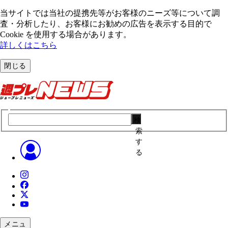
当サイトでは当社の提携先等がお客様のニーズ等について調
査・分析したり、お客様にお勧めの広告を表⽰する⽬的で
Cookie を使⽤する場合があります。
詳しくはこちら
閉じる
検
索
す
る
メニュ