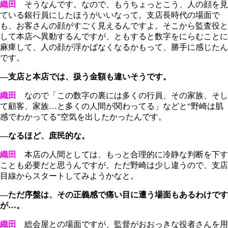
織田
そうなんです。なので、もうちょっとこう、人の顔を見
ている銀行員にしたほうがいいなって。支店長時代の場面で
も、お客さんの顔がすごく見えるんですよ。そこから監査役と
して本店へ異動するんですが、ともすると数字をにらむことに
麻痺して、人の顔が浮かばなくなるかもって、勝手に感じたん
です。
―支店と本店では、扱う金額も違いそうです。
織田
なので「この数字の裏には多くの行員、その家族、そし
て顧客、家族…と多くの人間が関わってる」などと“野崎は肌
感でわかってる”空気を出したかったんです。
―なるほど、庶民的な。
織田
本店の人間としては、もっと合理的に冷静な判断を下す
ことも必要だと思うんですが。ただ野崎は少し違うので、支店
目線からスタートしてみようかなと。
―ただ序盤は、その正義感で痛い目に遭う場面もあるわけです
が…。
織田
総会屋との場面ですが、監督がおおっきな役者さんを用