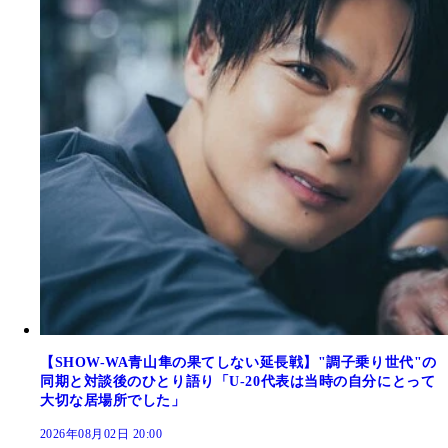
【SHOW-WA青山隼の果てしない延長戦】"調子乗り世代"の
同期と対談後のひとり語り「U-20代表は当時の自分にとって
大切な居場所でした」
2026年08月02日 20:00