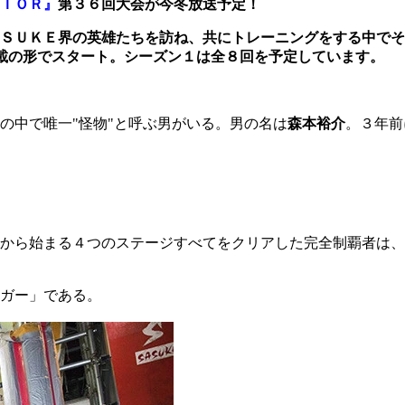
ＩＯＲ』
第３６回大会が今冬放送予定！
ＳＵＫＥ界の英雄たちを訪ね、共にトレーニングをする中でそ
載の形でスタート。シーズン１は全８回を予定しています。
の中で唯一"怪物"と呼ぶ男がいる。男の名は
森本裕介
。３年前
から始まる４つのステージすべてをクリアした完全制覇者は、
ガー」である。