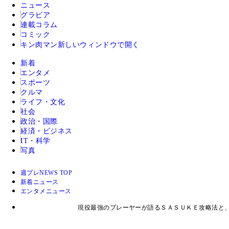
ニュース
グラビア
連載コラム
コミック
キン肉マン
新しいウィンドウで開く
新着
エンタメ
スポーツ
クルマ
ライフ・文化
社会
政治・国際
経済・ビジネス
IT・科学
写真
週プレNEWS TOP
新着ニュース
エンタメニュース
現役最強のプレーヤーが語るＳＡＳＵＫＥ攻略法と