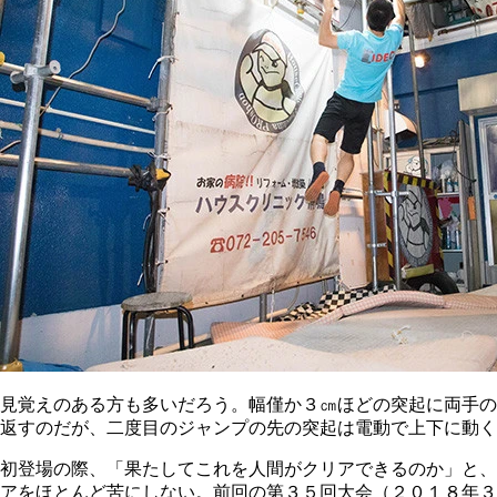
見覚えのある方も多いだろう。幅僅か３㎝ほどの突起に両手の
返すのだが、二度目のジャンプの先の突起は電動で上下に動く
初登場の際、「果たしてこれを人間がクリアできるのか」と、
アをほとんど苦にしない。前回の第３５回大会（２０１８年３