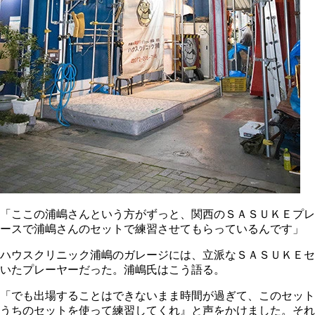
「ここの浦嶋さんという方がずっと、関西のＳＡＳＵＫＥプレーヤー
ースで浦嶋さんのセットで練習させてもらっているんです」
ハウスクリニック浦嶋のガレージには、立派なＳＡＳＵＫＥセ
いたプレーヤーだった。浦嶋氏はこう語る。
「でも出場することはできないまま時間が過ぎて、このセット
うちのセットを使って練習してくれ』と声をかけました。それ