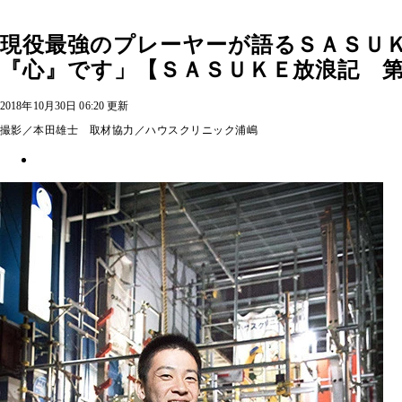
現役最強のプレーヤーが語るＳＡＳＵ
『心』です」【ＳＡＳＵＫＥ放浪記 
2018年10月30日 06:20 更新
撮影／本田雄士 取材協力／ハウスクリニック浦嶋