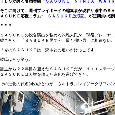
ＴＢＳが誇る名物番組
『ＳＡＳＵＫＥ ＮＩＮＪＡ ＷＡＲＲ
そこに向けて、週刊プレイボーイの編集者が現在活躍中のＳＡ
ＡＳＵＫＥ応援コラム"
「ＳＡＳＵＫＥ放浪記」
が短期集中連
＊＊＊
ＳＡＳＵＫＥの総合演出を務める乾雅人氏が、現役プレーヤー
彼こそが、「ＳＡＳＵＫＥ界で今、最も強い男」に相違ない。
「今のＳＡＳＵＫＥは、森本との追いかけっこです」
乾氏はそう笑う。
誕生から２２年目を迎えたＳＡＳＵＫＥだが、１ｓｔステージ
ＳＡＳＵＫＥは人智を超えた進化を遂げてきた。
その進化の代名詞のひとつが「ウルトラクレイジークリフハン