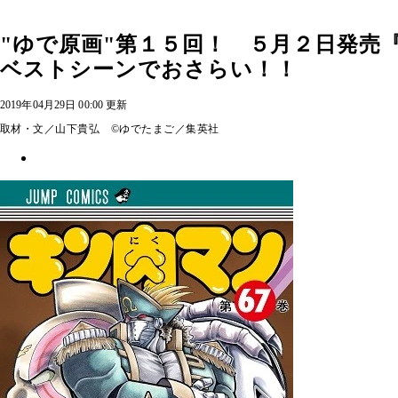
"ゆで原画"第１５回！ ５月２日発売『
ベストシーンでおさらい！！
2019年04月29日 00:00 更新
取材・文／山下貴弘 ©ゆでたまご／集英社