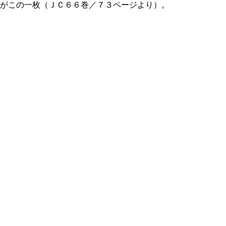
がこの一枚（ＪＣ６６巻／７３ページより）。