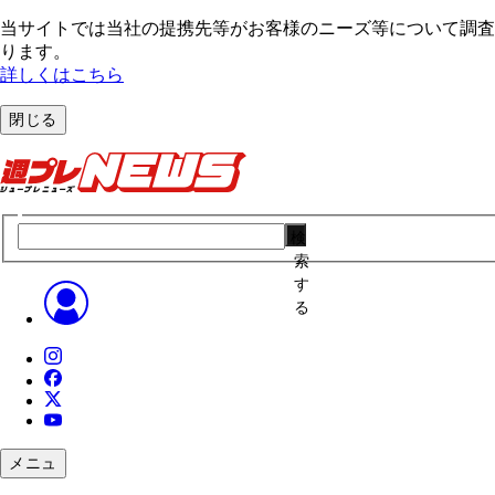
当サイトでは当社の提携先等がお客様のニーズ等について調査・
ります。
詳しくはこちら
閉じる
検
索
す
る
メニュ