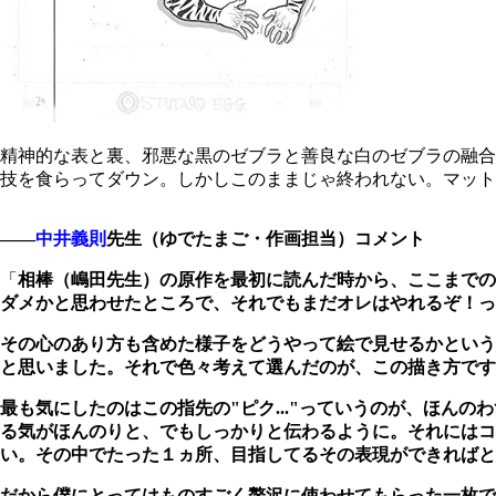
精神的な表と裏、邪悪な黒のゼブラと善良な白のゼブラの融合
技を食らってダウン。しかしこのままじゃ終われない。マット
――
中井義則
先生（ゆでたまご・作画担当）コメント
「
相棒（嶋田先生）の原作を最初に読んだ時から、ここまでの
ダメかと思わせたところで、それでもまだオレはやれるぞ！っ
その心のあり方も含めた様子をどうやって絵で見せるかという
と思いました。それで色々考えて選んだのが、この描き方です
最も気にしたのはこの指先の"ピク..."っていうのが、ほん
る気がほんのりと、でもしっかりと伝わるように。それにはコ
い。その中でたった１ヵ所、目指してるその表現ができればと
だから僕にとってはものすごく贅沢に使わせてもらった一枚で