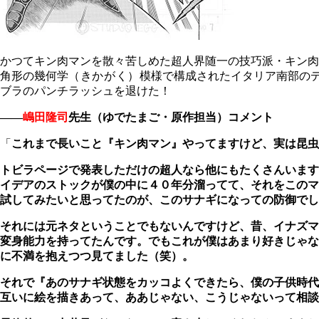
かつてキン肉マンを散々苦しめた超人界随一の技巧派・キン肉
角形の幾何学
（きかがく）
模様で構成されたイタリア南部の
ブラのパンチラッシュを退けた！
――
嶋田隆司
先生（ゆでたまご・原作担当）コメント
「
これまで長いこと『キン肉マン』やってますけど、実は昆虫
トビラページで発表しただけの超人なら他にもたくさんいます
イデアのストックが僕の中に４０年分溜ってて、それをこのマ
試してみたいと思ってたのが、このサナギになっての防御でし
それには元ネタということでもないんですけど、昔、イナズマ
変身能力を持ってたんです。でもこれが僕はあまり好きじゃな
に不満を抱えつつ見てました（笑）。
それで『あのサナギ状態をカッコよくできたら、僕の子供時代
互いに絵を描きあって、ああじゃない、こうじゃないって相