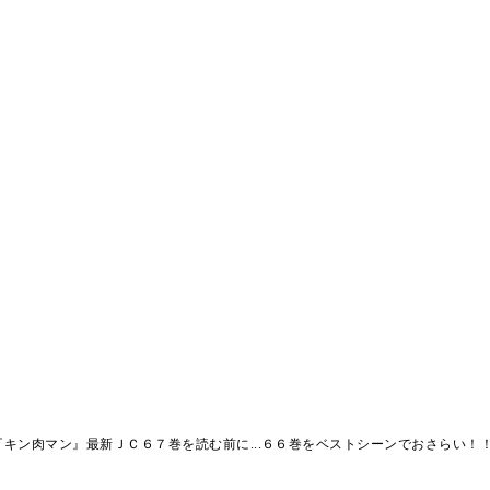
『キン肉マン』最新ＪＣ６７巻を読む前に...６６巻をベストシーンでおさらい！