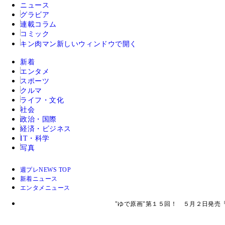
ニュース
グラビア
連載コラム
コミック
キン肉マン
新しいウィンドウで開く
新着
エンタメ
スポーツ
クルマ
ライフ・文化
社会
政治・国際
経済・ビジネス
IT・科学
写真
週プレNEWS TOP
新着ニュース
エンタメニュース
"ゆで原画"第１５回！ ５月２日発売