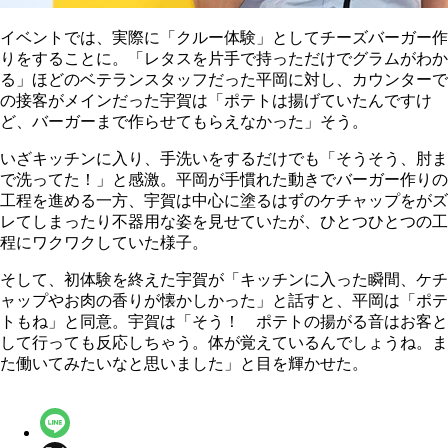
イベントでは、実際に「クルー体験」としてチーズバーガー作
りをすることに。「レタスを片手で持っただけでグラムがわか
る」ほどのベテランスタッフだった平岡に対し、カウンターで
の接客がメインだった宇賀は「ポテトは揚げていたんですけ
ど、バーガーまで作らせてもらえなかった」そう。
いざキッチンに入り、手洗いをするだけでも「そうそう、肘ま
で洗ってた！」と感激。平岡が手慣れた動きでバーガー作りの
工程を進める一方、宇賀は中心に塗るはずのケチャップをがズ
レてしまったり不器用な姿を見せていたが、ひとつひとつの工
程にワクワクしていた様子。
そして、初体験を終えた宇賀が「キッチンに入った瞬間、ケチ
ャップやお肉の香りが懐かしかった」と話すと、平岡は「ポテ
トもね」と同意。宇賀は「そう！ ポテトの揚がる音はお客と
して行っても反応しちゃう。体が覚えているんでしょうね。ま
た働いてみたいなと思いました」と目を輝かせた。