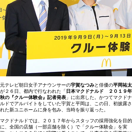
元
テレビ朝日女子アナウンサーの
宇賀なつみ
と俳優の
平岡祐太
が２６日、都内で行なわれた「
日本マクドナルド ２０１９年
秋の『クルー体験会』記者発表
」に出席した。かつてマクドナ
ルドでアルバイトをしていた宇賀と平岡は、この日、初披露さ
れた新ユニホームに身を包み、当時を振り返った。
マクドナルドでは、２０１７年からスタッフの採用強化を目的
に、全国の店舗（一部店舗を除く）で「クルー体験会」を実