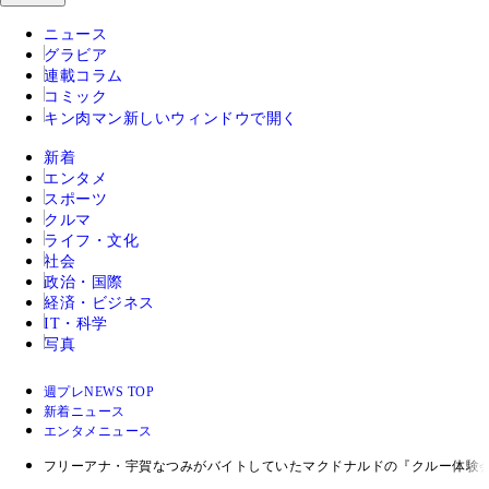
ニュース
グラビア
連載コラム
コミック
キン肉マン
新しいウィンドウで開く
新着
エンタメ
スポーツ
クルマ
ライフ・文化
社会
政治・国際
経済・ビジネス
IT・科学
写真
週プレNEWS TOP
新着ニュース
エンタメニュース
フリーアナ・宇賀なつみがバイトしていたマクドナルドの『クルー体験