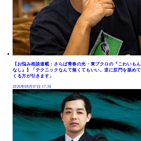
【お悩み相談連載：さらば青春の光・東ブクロの『こわいもん
なし』】「テクニックなんて無くてもいい。逆に肛門を舐めて
くる方が引きます」
2026年08月07日 17:30