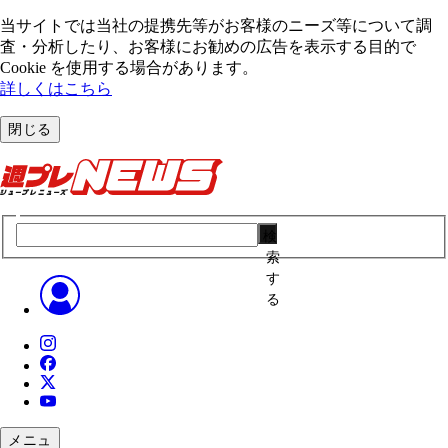
当サイトでは当社の提携先等がお客様のニーズ等について調
査・分析したり、お客様にお勧めの広告を表⽰する⽬的で
Cookie を使⽤する場合があります。
詳しくはこちら
閉じる
検
索
す
る
メニュ