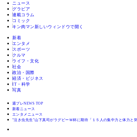
ニュース
グラビア
連載コラム
コミック
キン肉マン
新しいウィンドウで開く
新着
エンタメ
スポーツ
クルマ
ライフ・文化
社会
政治・国際
経済・ビジネス
IT・科学
写真
週プレNEWS TOP
新着ニュース
エンタメニュース
"泣き虫先生"山下真司がラグビーＷ杯に期待「１５人の集中力と体力と