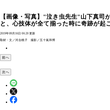
【画像・写真】"泣き虫先生"山下真司
と、心技体が全て揃った時に奇跡が起
2019年09月16日 06:20 更新
取材・文／河合桃子 撮影／五十嵐和博
前へ
次へ