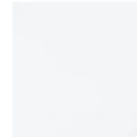
『泣き虫先生の７年戦争 スクール☆ウォーズ』