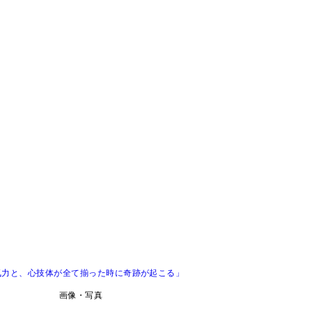
気力と、心技体が全て揃った時に奇跡が起こる」
画像・写真