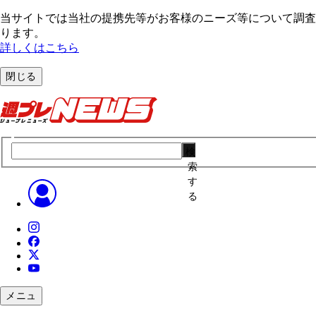
当サイトでは当社の提携先等がお客様のニーズ等について調査・
ります。
詳しくはこちら
閉じる
検
索
す
る
メニュ