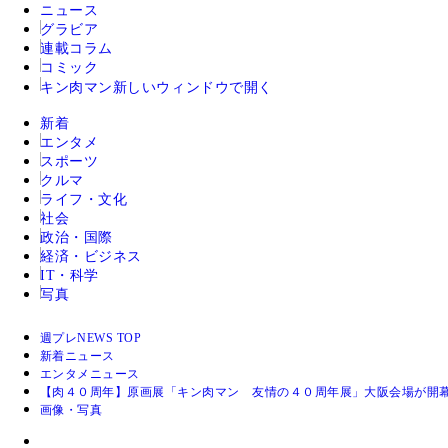
ニュース
グラビア
連載コラム
コミック
キン肉マン
新しいウィンドウで開く
新着
エンタメ
スポーツ
クルマ
ライフ・文化
社会
政治・国際
経済・ビジネス
IT・科学
写真
週プレNEWS TOP
新着ニュース
エンタメニュース
【肉４０周年】原画展「キン肉マン 友情の４０周年展」大阪会場が開
画像・写真