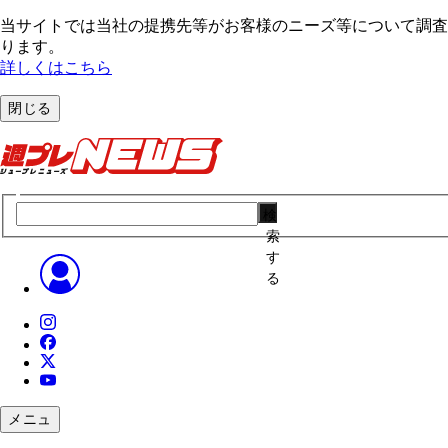
当サイトでは当社の提携先等がお客様のニーズ等について調査・
ります。
詳しくはこちら
閉じる
検
索
す
る
メニュ