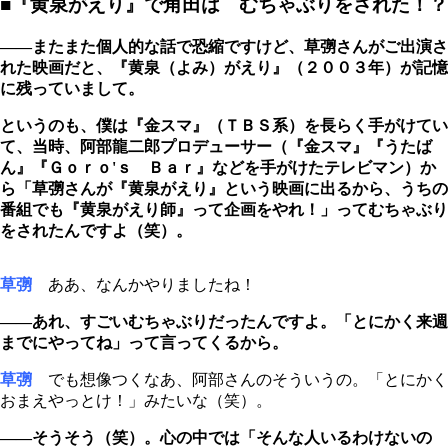
■『黄泉がえり』で角田は むちゃぶりをされた！？
――またまた個人的な話で恐縮ですけど、草彅さんがご出演さ
れた映画だと、『黄泉（よみ）がえり』（２００３年）が記憶
に残っていまして。
というのも、僕は『金スマ』（ＴＢＳ系）を長らく手がけてい
て、当時、阿部龍二郎プロデューサー（『金スマ』『うたば
ん』『Ｇｏｒｏ'ｓ Ｂａｒ』などを手がけたテレビマン）か
ら「草彅さんが『黄泉がえり』という映画に出るから、うちの
番組でも『黄泉がえり師』って企画をやれ！」ってむちゃぶり
をされたんですよ（笑）。
草彅
ああ、なんかやりましたね！
――あれ、すごいむちゃぶりだったんですよ。「とにかく来週
までにやってね」って言ってくるから。
草彅
でも想像つくなあ、阿部さんのそういうの。「とにかく
おまえやっとけ！」みたいな（笑）。
――そうそう（笑）。心の中では「そんな人いるわけないの