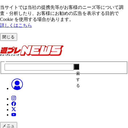
当サイトでは当社の提携先等がお客様のニーズ等について調
査・分析したり、お客様にお勧めの広告を表⽰する⽬的で
Cookie を使⽤する場合があります。
詳しくはこちら
閉じる
検
索
す
る
メニュ