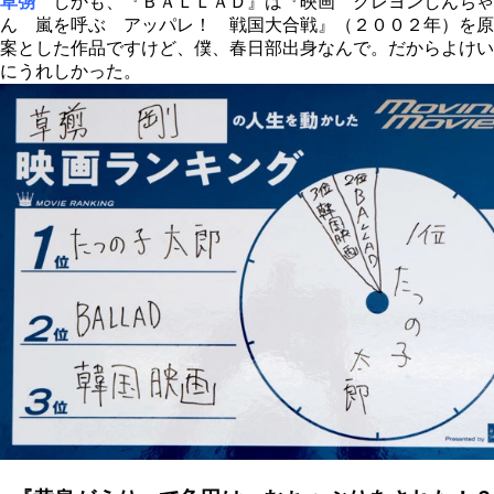
草彅
しかも、『ＢＡＬＬＡＤ』は『映画 クレヨンしんちゃ
ん 嵐を呼ぶ アッパレ！ 戦国大合戦』（２００２年）を原
案とした作品ですけど、僕、春日部出身なんで。だからよけい
にうれしかった。