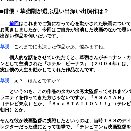
■俳優・草彅剛が選ぶ思い出深い出演作は？
――
前回
はこれまでご覧になって心を動かされた映画について
お聞きしましたが、今回はご自身が出演した映画のなかで思い
出深い作品を伺いたいです。
草彅
これまでに出演した作品かあ。悩みますね。
――個人的な話をさせていただくと、草彅さんがチョナン・カ
ンとして主演された『ホテル ビーナス』（２００４年）は、
実は僕の人生を動かしてくれた作品なんです。
草彅
え？ ほんとですか？
――というのも、この作品のタカハタ秀太監督ってそれまでバ
ラエティを作ってきた方じゃないですか。『ＡＳＡＹＡＮ』
（テレビ東京）とか、『ＳｍａＳＴＡＴＩＯＮ！！』（テレビ
朝日）とか。
そんな彼が映画監督に挑戦したというのは、当時ＴＢＳのディ
レクターだった僕にとって衝撃で、「テレビマンも映画監督を