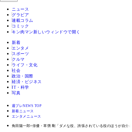
ニュース
グラビア
連載コラム
コミック
キン肉マン
新しいウィンドウで開く
新着
エンタメ
スポーツ
クルマ
ライフ・文化
社会
政治・国際
経済・ビジネス
IT・科学
写真
週プレNEWS TOP
新着ニュース
エンタメニュース
角田陽一郎×俳優・草彅 剛「ダメな役、誇張されている役のほうが自分