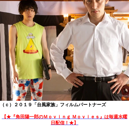
（ｃ）２０１９「台風家族」フィルムパートナーズ
【★『角田陽一郎のＭｏｖｉｎｇ Ｍｏｖｉｅｓ』は毎週水曜
日配信！★】