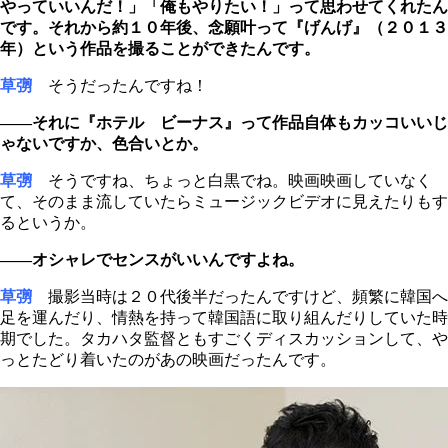
やっていいんだ！」「俺もやりたい！」って思わせてくれたん
です。それから約１０年後、念願叶って『げんげ』（２０１３
年）という作品を撮ることができたんです。
草彅
そうだったんですね！
――それに『ホテル ビーナス』って作品自体もカッコいいじ
ゃないですか、色合いとか。
草彅
そうですね、ちょっと白黒でね。映画映画していなく
て、そのまま流していたらミュージックビデオに見えたりもす
るというか。
――オシャレでセンスがいいんですよね。
草彅
撮影当時は２０代後半だったんですけど、頻繁に韓国へ
足を運んだり、情熱を持って韓国語に取り組んだりしていた時
期でした。タカハタ監督ともすごくディスカッションして、や
っとたどり着いたのがあの映画だったんです。