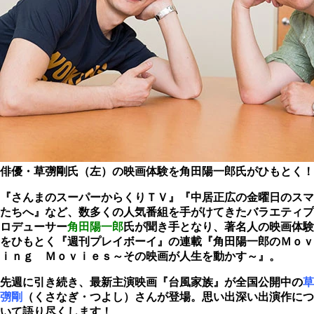
俳優・草彅剛氏（左）の映画体験を角田陽一郎氏がひもとく！
『さんまのスーパーからくりＴＶ』『中居正広の金曜日のスマ
たちへ』など、数多くの人気番組を手がけてきたバラエティプ
ロデューサー
角田陽一郎
氏が聞き手となり、著名人の映画体験
をひもとく『週刊プレイボーイ』の連載『角田陽一郎のＭｏｖ
ｉｎｇ Ｍｏｖｉｅｓ～その映画が人生を動かす～』。
先週に引き続き、最新主演映画『台風家族』が全国公開中の
草
彅剛
（くさなぎ・つよし）
さんが登場。思い出深い出演作につ
いて語り尽くします！