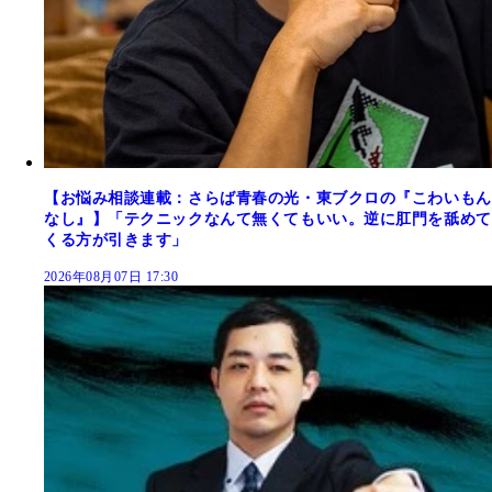
【お悩み相談連載：さらば青春の光・東ブクロの『こわいもん
なし』】「テクニックなんて無くてもいい。逆に肛門を舐めて
くる方が引きます」
2026年08月07日 17:30