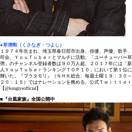
●草彅剛（くさなぎ・つよし）
１９７４年生まれ、埼玉県春日部市出身。俳優、声優、歌手、
司会、ＹｏｕＴｕｂｅｒとマルチに活動。「ユーチューバー草
彅」のチャンネル登録者数は９０万人超。２０１７年には「新
人ＹｏｕＴｕｂｅｒランキングＴＯＰ１０」において第１位に
輝いた。『ブラタモリ』（ＮＨＫ総合、毎週土曜１９：３０～
２０：１５）ではナレーションを務める。公式Ｔｗｉｔｔｅｒ
【@ksngtysofficial】
■『台風家族』全国公開中