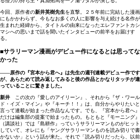
る怪力の持ち主・真淵拓馬を一ノ瀬ワタルが演じる。
今回、原作者の
新井英樹先生
を直撃。２５年前に完結した漫画
にもかかわらず、今もなお多くの人に影響を与え続ける名作が
生まれた経緯から、タイトルの由来になったエレファントカシ
マシへの思いまで話を聞いたインタビューの前半をお届けす
る。
■サラリーマン漫画がデビュー作になるとは思ってな
かった
――原作の『宮本から君へ』は先生の週刊連載デビュー作です
が、あらためて読み返してみると後の作品とかなりタッチが違
っていることに驚きました。
新井
この次の『愛しのアイリーン』、それから『ザ・ワール
ド・イズ・マイン』や『キーチ！！』は、自分からやりたいと
言って連載が始まった作品なんです。でも、『宮本から君へ』
だけは編集部の提案で始まったもの。もともと『モーニング』
（講談社）では『島耕作』っていうサラリーマンものがヒット
していて、オレにも「ヤングサラリーマンものを読み切りで書
かないか」という話が来た。それで「読み切りだったら、以前