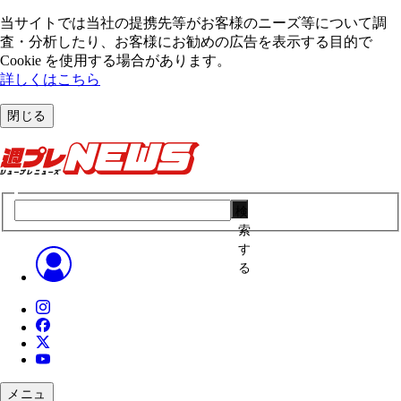
当サイトでは当社の提携先等がお客様のニーズ等について調
査・分析したり、お客様にお勧めの広告を表⽰する⽬的で
Cookie を使⽤する場合があります。
詳しくはこちら
閉じる
検
索
す
る
メニュ