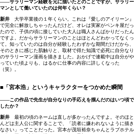
――サラリーマン経験を元に描いたとのことですが、サラリー
マンとして働いていたのは何年くらい？
新井
大学卒業後の１年くらい。これは『愛しのアイリーン』
で完全に解放しちゃったんだけど、オレは実家がペンキ屋だっ
たので、子供の頃に接していた大人は職人さんばかりだったん
ですよ。だからサラリーマンのことはほとんどわかってなくっ
て。知っていたのは自分が経験したわずかな期間だけだから、
そのときに感じた肌触りと、取材で得た知識で必死に自分なり
のサラリーマン漫画を描きました。おかげで連載中は自分がや
っていた頃よりも、はるかに仕事の内容に詳しくなった
（笑）。
■「宮本浩」というキャラクターをつかめた瞬間
――この作品で先生が自分なりの手応えを掴んだのはいつ頃で
したか？
新井
最初の頃のネームは直しが多かったんですよ。そのほと
んどは主人公に関することで、「読者に嫌われないように描き
なさい」ってことだった。宮本が茂垣裕奈ちゃんとラブホテル