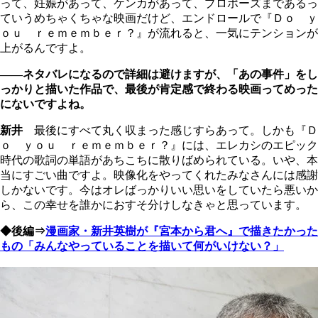
って、妊娠があって、ケンカがあって、プロポーズまであるっ
ていうめちゃくちゃな映画だけど、エンドロールで『Ｄｏ ｙ
ｏｕ ｒｅｍｅｍｂｅｒ？』が流れると、一気にテンションが
上がるんですよ。
――ネタバレになるので詳細は避けますが、「あの事件」をし
っかりと描いた作品で、最後が肯定感で終わる映画ってめった
にないですよね。
新井
最後にすべて丸く収まった感じすらあって。しかも『Ｄ
ｏ ｙｏｕ ｒｅｍｅｍｂｅｒ？』には、エレカシのエピック
時代の歌詞の単語があちこちに散りばめられている。いや、本
当にすごい曲ですよ。映像化をやってくれたみなさんには感謝
しかないです。今はオレばっかりいい思いをしていたら悪いか
ら、この幸せを誰かにおすそ分けしなきゃと思っています。
◆後編⇒
漫画家・新井英樹が『宮本から君へ』で描きたかった
もの「みんなやっていることを描いて何がいけない？」