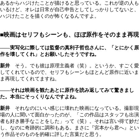
あるからハジけたことが描けると思っている。これが逆の人も
いるけど、オレは日常が自己申告としてしっかりしてないと、
ハジけたことを描くのが怖くなるんですよ。
■映画はセリフもシーンも、ほぼ原作をそのまま再現
――実写化に際しては監督の真利子哲也さんに、「とにかく原
作を壊してくれ」とお願いしたそうですね。
新井
そう。でも彼は原理主義者（笑）。というか、すごく愛
してくれているので、セリフもシーンもほとんど原作に近いま
ま再現してくれてますね。
――それは映画を観たあとに原作を読み返してみて驚きまし
た。本当にそっくりなんですよね。
新井
それなのにいい感じに壊れた映画になっている。撮影現
場の人に聞いて面白かったのが、「この作品はスタッフも出演
者も好き勝手なことをした」って（笑）。それは言い得て妙だ
し、なのに奇跡的に調和もある。まさに『宮本から君へ』とい
う作品そのものを的確に評した言葉だと思う。