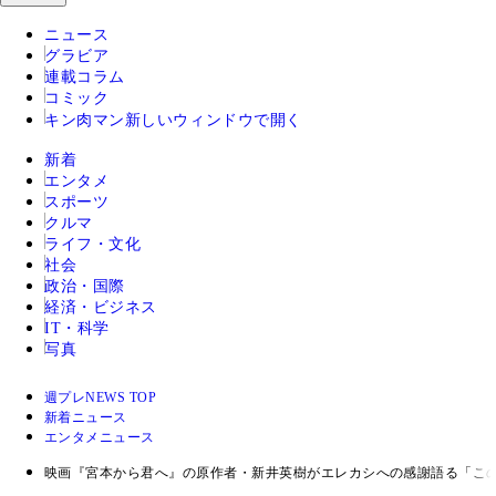
ニュース
グラビア
連載コラム
コミック
キン肉マン
新しいウィンドウで開く
新着
エンタメ
スポーツ
クルマ
ライフ・文化
社会
政治・国際
経済・ビジネス
IT・科学
写真
週プレNEWS TOP
新着ニュース
エンタメニュース
映画『宮本から君へ』の原作者・新井英樹がエレカシへの感謝語る「こ