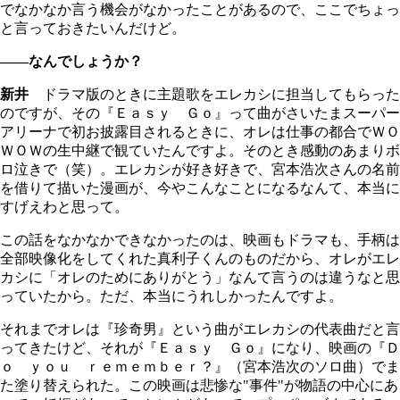
でなかなか言う機会がなかったことがあるので、ここでちょっ
と言っておきたいんだけど。
――なんでしょうか？
新井
ドラマ版のときに主題歌をエレカシに担当してもらった
のですが、その『Ｅａｓｙ Ｇｏ』って曲がさいたまスーパー
アリーナで初お披露目されるときに、オレは仕事の都合でＷＯ
ＷＯＷの生中継で観ていたんですよ。そのとき感動のあまりボ
ロ泣きで（笑）。エレカシが好き好きで、宮本浩次さんの名前
を借りて描いた漫画が、今やこんなことになるなんて、本当に
すげえわと思って。
この話をなかなかできなかったのは、映画もドラマも、手柄は
全部映像化をしてくれた真利子くんのものだから、オレがエレ
カシに「オレのためにありがとう」なんて言うのは違うなと思
っていたから。ただ、本当にうれしかったんですよ。
それまでオレは『珍奇男』という曲がエレカシの代表曲だと言
ってきたけど、それが『Ｅａｓｙ Ｇｏ』になり、映画の『Ｄ
ｏ ｙｏｕ ｒｅｍｅｍｂｅｒ？』（宮本浩次のソロ曲）でま
た塗り替えられた。この映画は悲惨な"事件"が物語の中心にあ