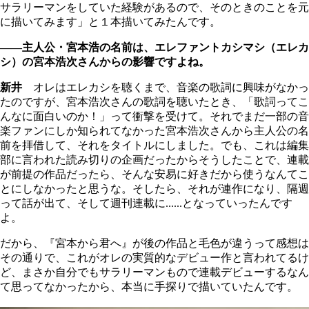
サラリーマンをしていた経験があるので、そのときのことを元
に描いてみます」と１本描いてみたんです。
――主人公・宮本浩の名前は、エレファントカシマシ（エレカ
シ）の宮本浩次さんからの影響ですよね。
新井
オレはエレカシを聴くまで、音楽の歌詞に興味がなかっ
たのですが、宮本浩次さんの歌詞を聴いたとき、「歌詞ってこ
んなに面白いのか！」って衝撃を受けて。それでまだ一部の音
楽ファンにしか知られてなかった宮本浩次さんから主人公の名
前を拝借して、それをタイトルにしました。でも、これは編集
部に言われた読み切りの企画だったからそうしたことで、連載
が前提の作品だったら、そんな安易に好きだから使うなんてこ
とにしなかったと思うな。そしたら、それが連作になり、隔週
って話が出て、そして週刊連載に......となっていったんです
よ。
だから、『宮本から君へ』が後の作品と毛色が違うって感想は
その通りで、これがオレの実質的なデビュー作と言われてるけ
ど、まさか自分でもサラリーマンもので連載デビューするなん
て思ってなかったから、本当に手探りで描いていたんです。