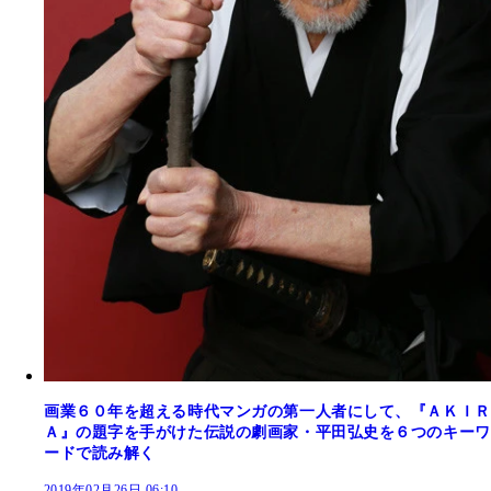
画業６０年を超える時代マンガの第一人者にして、『ＡＫＩＲ
Ａ』の題字を手がけた伝説の劇画家・平田弘史を６つのキーワ
ードで読み解く
2019年02月26日 06:10