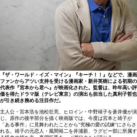
『ザ・ワールド・イズ・マイン』『キーチ！！』などで、漫画
ファンからアツい支持を受ける漫画家・新井英樹による初期の
代表作『宮本から君へ』が映画化された。監督は、昨年高い評
価を得たドラマ版（テレビ東京）の演出も担当した真利子哲也
が引き続き務める注目作だ。
主人公・宮本浩を池松壮亮、ヒロイン・中野靖子を蒼井優が演
じ、原作の後半部分を描く映画版では、今度は宮本と靖子が
「ある事件」に見舞われたことから"究極の愛の試練"にさらさ
れる。靖子の元恋人・風間裕二を井浦新、ラグビー部に所属す