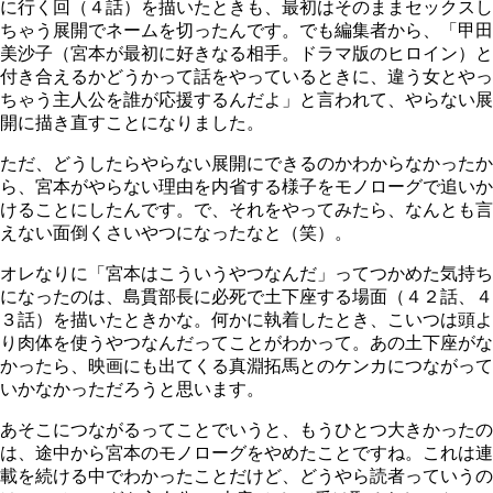
に行く回（４話）を描いたときも、最初はそのままセックスし
ちゃう展開でネームを切ったんです。でも編集者から、「甲田
美沙子（宮本が最初に好きなる相手。ドラマ版のヒロイン）と
付き合えるかどうかって話をやっているときに、違う女とやっ
ちゃう主人公を誰が応援するんだよ」と言われて、やらない展
開に描き直すことになりました。
ただ、どうしたらやらない展開にできるのかわからなかったか
ら、宮本がやらない理由を内省する様子をモノローグで追いか
けることにしたんです。で、それをやってみたら、なんとも言
えない面倒くさいやつになったなと（笑）。
オレなりに「宮本はこういうやつなんだ」ってつかめた気持ち
になったのは、島貫部長に必死で土下座する場面（４２話、４
３話）を描いたときかな。何かに執着したとき、こいつは頭よ
り肉体を使うやつなんだってことがわかって。あの土下座がな
かったら、映画にも出てくる真淵拓馬とのケンカにつながって
いかなかっただろうと思います。
あそこにつながるってことでいうと、もうひとつ大きかったの
は、途中から宮本のモノローグをやめたことですね。これは連
載を続ける中でわかったことだけど、どうやら読者っていうの