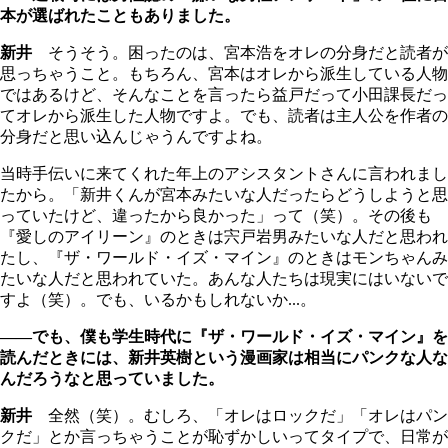
本が選ばれたこともありました。
新井
そうそう。困ったのは、宮本浩をオレの分身だと読者が
思っちゃうこと。もちろん、宮本はオレから派生している人物
ではあるけど、そんなことを言ったら益戸だって小田課長だっ
てオレから派生した人物ですよ。でも、読者は主人公を作者の
分身だと思い込んじゃうんですよね。
当時手伝いに来てくれた年上のアシスタントさんに言われまし
たから。「新井くんが宮本みたいな人だったらどうしようと思
っていたけど、違ったから良かった」って（笑）。その後も
『愛しのアイリーン』のときは宍戸岩男みたいな人だと思われ
たし、『ザ・ワールド・イズ・マイン』のときはモンちゃんみ
たいな人だと思われていた。あんな人たちは現実にはいないで
すよ（笑）。でも、いるかもしれないか...。
――でも、僕も学生時代に『ザ・ワールド・イズ・マイン』を
読んだときには、新井英樹という漫画家は相当にパンクな人な
んだろうなと思っていました。
新井
全然（笑）。むしろ、「オレはロックだ」「オレはパン
クだ」とか言っちゃうことが恥ずかしいってタイプで、日常が