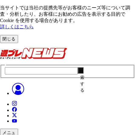
当サイトでは当社の提携先等がお客様のニーズ等について調
査・分析したり、お客様にお勧めの広告を表⽰する⽬的で
Cookie を使⽤する場合があります。
詳しくはこちら
閉じる
検
索
す
る
メニュ