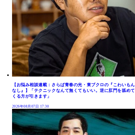
【お悩み相談連載：さらば青春の光・東ブクロの『こわいもん
なし』】「テクニックなんて無くてもいい。逆に肛門を舐めて
くる方が引きます」
2026年08月07日 17:30