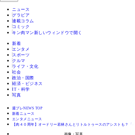
ニュース
グラビア
連載コラム
コミック
キン肉マン
新しいウィンドウで開く
新着
エンタメ
スポーツ
クルマ
ライフ・文化
社会
政治・国際
経済・ビジネス
IT・科学
写真
週プレNEWS TOP
新着ニュース
エンタメニュース
【肉４０周年】オードリー若林さんとリトルトゥースのアシストも？「
画像・写真