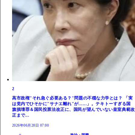
2
高市政権"それ急ぐ必要ある？"問題の不穏な力学とは？ 「実
は党内でひそかに"サナエ離れ"が......」。テキトーすぎる国
旗損壊罪＆国民投票法改正に、国民が望んでいない皇室典範改
正まで...
2026年06月28日 07:00
政治・国際