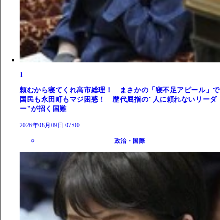
1
頼むから寝てくれ高市総理！ まさかの「寝不足アピール」で
国民も永田町もマジ困惑！ 歴代屈指の"人に頼れないリーダ
ー"が招く国難
2026年08月09日 07:00
政治・国際