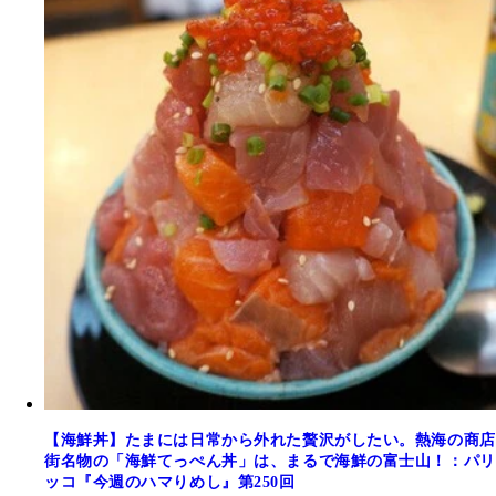
【海鮮丼】たまには日常から外れた贅沢がしたい。熱海の商店
街名物の「海鮮てっぺん丼」は、まるで海鮮の富士山！：パリ
ッコ『今週のハマりめし』第250回