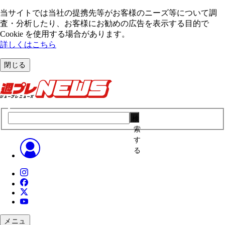
当サイトでは当社の提携先等がお客様のニーズ等について調
査・分析したり、お客様にお勧めの広告を表⽰する⽬的で
Cookie を使⽤する場合があります。
詳しくはこちら
閉じる
検
索
す
る
メニュ