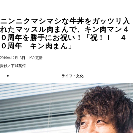
ニンニクマシマシな牛丼をガッツリ入
れたマッスル肉まんで、キン肉マン４
０周年を勝手にお祝い！「祝！！ ４
０周年 キン肉まん」
2019年12月13日 11:30 更新
撮影／下城英悟
ライフ・文化