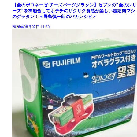
【金のボロネーゼ チーズバーググラタン】セブンの"金のシリ
ーズ"を神融合してポテチのザクザク食感が楽しい超絶肉マシ
のグラタン！＜野島慎一郎のバカレシピ＞
2026年08月07日 11:30