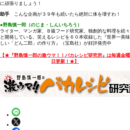
に頑張りましょう！
助手
こんな企画が３９年も続いたら絶対に体を壊すわ！
●野島慎一郎（のじま・しんいちろう）
ライター、マンガ家、Ｂ級フード研究家。独創的な料理を続々
と開発している。笑えるレシピを６０本収録した『世界一美味
しい「どん二郎」の作り方』（宝島社）が好評発売中
【★『野島慎一郎の激ウマ！！バカレシピ研究所』は毎週金曜
日更新！★】