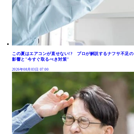
この夏はエアコンが直せない!? プロが解説するナフサ不足の
影響と"今すぐ取るべき対策"
2026年08月03日 07:00