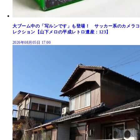
大ブーム中の「写ルンです」も登場！ サッカー系のカメラコ
レクション【山下メロの平成レトロ遺産：123】
2026年08月05日 17:00