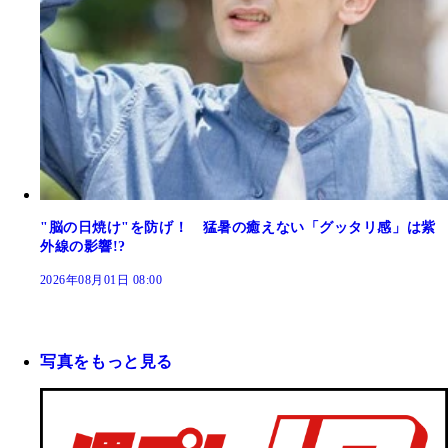
"脳の日焼け"を防げ！ 猛暑の癒えない「グッタリ感」は紫
外線の影響!?
2026年08月01日 08:00
写真をもっと見る