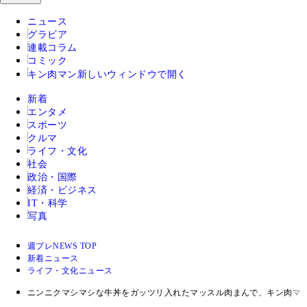
ニュース
グラビア
連載コラム
コミック
キン肉マン
新しいウィンドウで開く
新着
エンタメ
スポーツ
クルマ
ライフ・文化
社会
政治・国際
経済・ビジネス
IT・科学
写真
週プレNEWS TOP
新着ニュース
ライフ・文化ニュース
ニンニクマシマシな牛丼をガッツリ入れたマッスル肉まんで、キン肉マ