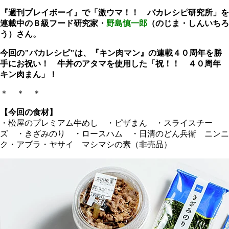
『週刊プレイボーイ』で「激ウマ！！ バカレシピ研究所」を
連載中のＢ級フード研究家・
野島慎一郎
（のじま・しんいちろ
う）さん。
今回の"バカレシピ"は、『キン肉マン』の連載４０周年を勝
手にお祝い！ 牛丼のアタマを使用した「祝！！ ４０周年
キン肉まん」！
＊ ＊ ＊
【今回の食材】
・松屋のプレミアム牛めし ・ピザまん ・スライスチー
ズ ・きざみのり ・ロースハム ・日清のどん兵衛 ニンニ
ク・アブラ・ヤサイ マシマシの素（非売品）